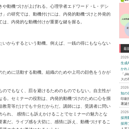
きや動機づけが上げれる。心理学者エドワード・L・デシ
け」の研究では、動機付けには、内発的動機づけと外発的
ては、内発的な動機付けが重要な鍵を握る。
たいからするという動機。例えば、一銭の得にもならない
最
2026
生成
かれ
のために活動する動機。組織のためや上司の顔色をうかが
「J
スの
2026
ものでもなく、罰を避けるためのものでもない。自主性が
知の
なる。セミナーの役割は、内発的動機づけのために心を掴
印刷
著誕
信教育等だけでも十分だからだ。講師には、受講者に問い
2026
められ、 感情にも訴えかけることでセミナーの魅力とな
採用
要素だ。ライブ感を大切に、感情に訴え、動機づけするこ
採用
人手