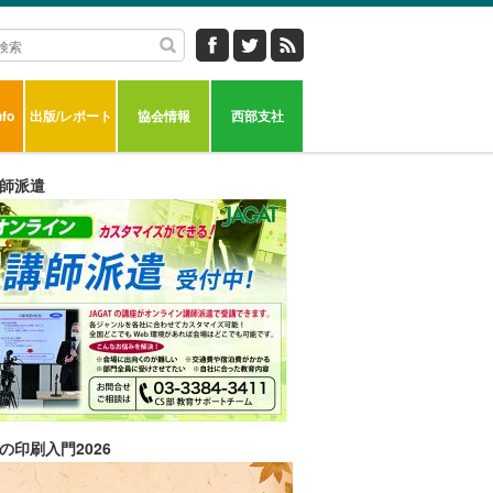
fo
出版/レポート
協会情報
西部支社
師派遣
の印刷入門2026