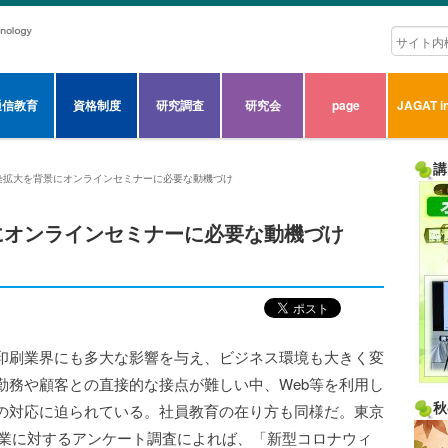
通信教育
資格制度
研究調査
研究会
page
JAGAT in
講
染拡大を背景にオンラインセミナーに必要な動機づけ
にオンラインセミナーに必要な動機づけ
印刷業界にも多大な影響を与え、ビジネス環境も大きく変
勤務や顧客との直接的な接点が難しい中、Web等を利用し
秋
の対応に迫られている。社員教育の在り方も同様だ。東京
員企業に対するアンケート調査によれば、「新型コロナウィ