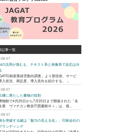
新記事一覧
-08-07
AIの活用が進むも、テキスト系と画像系で反応は分
る
AGAT印刷産業経営動向調査」より新技術、サービ
導入状況、満足度、導入意向を紹介する。 ...
-08-07
伝播に果たした書物の役割
博物館で4月25日から7月20日まで開催された「名
生展 ヴァチカン教皇庁図書館Ⅲ＋」は、過...
-08-07
難を突破する鍵は「魅力の見える化」。印刷会社の
ブランディング
不足が深刻化するなか、印刷会社の採用は「待遇を