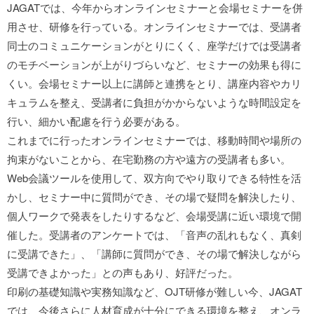
JAGATでは、今年からオンラインセミナーと会場セミナーを併
用させ、研修を行っている。オンラインセミナーでは、受講者
同士のコミュニケーションがとりにくく、座学だけでは受講者
のモチベーションが上がりづらいなど、セミナーの効果も得に
くい。会場セミナー以上に講師と連携をとり、講座内容やカリ
キュラムを整え、受講者に負担がかからないような時間設定を
行い、細かい配慮を行う必要がある。
これまでに行ったオンラインセミナーでは、移動時間や場所の
拘束がないことから、在宅勤務の方や遠方の受講者も多い。
Web会議ツールを使用して、双方向でやり取りできる特性を活
かし、セミナー中に質問ができ、その場で疑問を解決したり、
個人ワークで発表をしたりするなど、会場受講に近い環境で開
催した。受講者のアンケートでは、「音声の乱れもなく、真剣
に受講できた」、「講師に質問ができ、その場で解決しながら
受講できよかった」との声もあり、好評だった。
印刷の基礎知識や実務知識など、OJT研修が難しい今、JAGAT
では、今後さらに人材育成が十分にできる環境を整え、オンラ