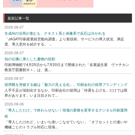
最新記事一覧
2026-08-07
生成AIの活用が進むも、テキスト系と画像系で反応は分かれる
「JAGAT印刷産業経営動向調査」より新技術、サービスの導入状況、満足
度、導入意向を紹介する。 ...
2026-08-07
知の伝播に果たした書物の役割
印刷博物館で4月25日から7月20日まで開催された「名著誕生展 ヴァチカン
教皇庁図書館Ⅲ＋」は、過...
2026-08-07
採用難を突破する鍵は「魅力の見える化」。印刷会社の採用ブランディング
人手不足が深刻化するなか、印刷会社の採用は「待遇を上げる」だけでは限
界があります。いま注目されて...
2026-08-06
「導入しただけ」で終わらせない！現場の業務を変革するデジタル印刷運用
術
「導入したけれど、いまいち使いこなせていない」「オフセットとの違いや
機械ごとのトラブル対応に現場...