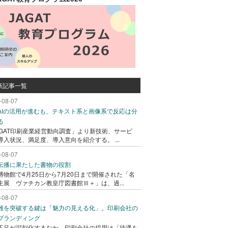
新記事一覧
-08-07
AIの活用が進むも、テキスト系と画像系で反応は分
る
AGAT印刷産業経営動向調査」より新技術、サービ
導入状況、満足度、導入意向を紹介する。 ...
-08-07
伝播に果たした書物の役割
博物館で4月25日から7月20日まで開催された「名
生展 ヴァチカン教皇庁図書館Ⅲ＋」は、過...
-08-07
難を突破する鍵は「魅力の見える化」。印刷会社の
ブランディング
不足が深刻化するなか、印刷会社の採用は「待遇を