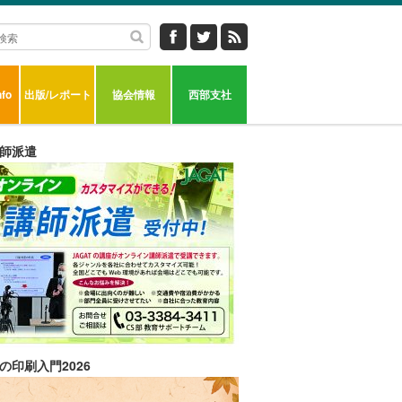
fo
出版/レポート
協会情報
西部支社
師派遣
の印刷入門2026