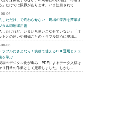
る」だけでは限界があります。いま注目されて...
-08-06
入しただけ」で終わらせない！現場の業務を変革す
ジタル印刷運用術
入したけれど、いまいち使いこなせていない」「オ
ットとの違いや機械ごとのトラブル対応に現場...
-08-06
トラブルにさよなら！実務で使えるPDF運用とチェ
術を学ぶ
現場のデジタル化が進み、PDFによるデータ入稿は
かり日常の作業として定着しました。しかし...