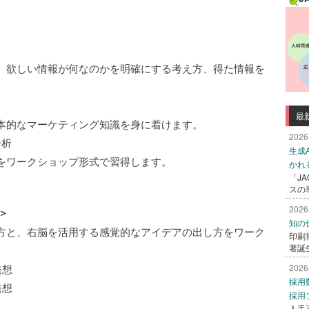
、欲しい情報が何なのかを明確にする考え方、得た情報を
。
最
本的なマーケティング知識を身に着けます。
2026
分析
生成
をワークショップ形式で習得します。
かれ
「J
スの
2026
＞
知の
方と、右脳を活用する感覚的なアイデアの出し方をワーク
印刷
著誕
発想
2026
採用
発想
採用
人手