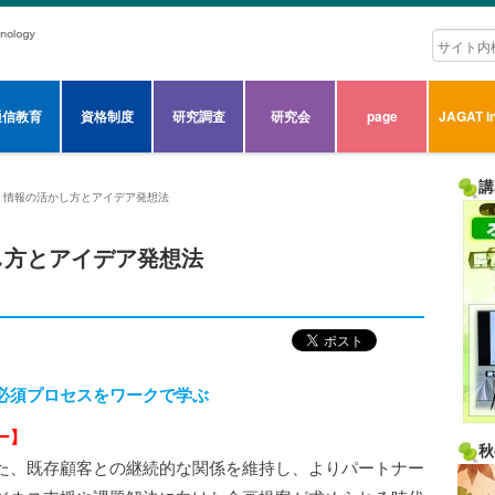
通信教育
資格制度
研究調査
研究会
page
JAGAT in
講
】情報の活かし方とアイデア発想法
し方とアイデア発想法
必須プロセスをワークで学ぶ
ー】
秋
た、既存顧客との継続的な関係を維持し、よりパートナー