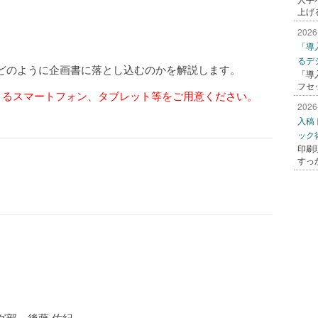
上げ
2026
「導
るデ
どのように企画書に落とし込むのかを解説します。
「導
フセ
きるスマートフォン、タブレット等をご用意ください。
2026
入稿
ック
印刷
すっ
部 後藤 佑紀