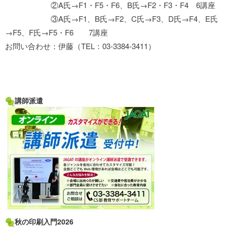
②A氏→F1・F5・F6、B氏→F2・F3・F4 6講座
③A氏→F1、B氏→F2、C氏→F3、D氏→F4、E氏
→F5、F氏→F5・F6 7講座
お問い合わせ：伊藤（TEL：03-3384-3411）
講師派遣
秋の印刷入門2026