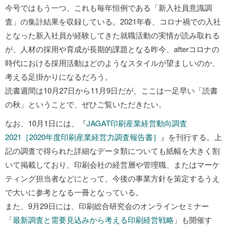
今号ではもう一つ、これも毎年恒例である「新入社員意識調
査」の集計結果を収録している。2021年春、コロナ禍での入社
となった新入社員が経験してきた就職活動の実情が読み取れる
が、人材の採用や育成が長期的課題となる昨今、afterコロナの
時代における採用活動はどのようなスタイルが望ましいのか、
考える足掛かりになるだろう。
読書週間は10月27日から11月9日だが、ここは一足早い「読書
の秋」ということで、ぜひご覧いただきたい。
なお、10月1日には、『
JAGAT印刷産業経営動向調査
2021［2020年度印刷産業経営力調査報告書］
』を刊行する。上
記の調査で得られた詳細なデータ類についても紙幅を大きく割
いて掲載しており、印刷会社の経営層や管理職、またはマーケ
ティング担当者などにとって、今後の事業方針を策定するうえ
で大いに参考となる一冊となっている。
また、9月29日には、印刷総合研究会のオンラインセミナー
「
最新調査と需要見込みから考える印刷経営戦略
」も開催す