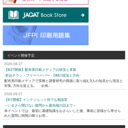
イベント開催予定
2026-08-27
【8/27開催】配布系印刷メディアの状況と革新
-折込チラシ・フリーペーパー・DMの現況と方向-
配布系印刷メディアで実務と調査研究の両面に取り組む3人の知見から現況と
対策､方向を捉える。 企画...
2026-09-01
【9/1開催】インクジェット何でも相談室
～いまさら聞けない疑問から最先端の話まで～
本イベントでは、最初に基礎知識をおさらいした後、事前に皆様から寄せら
れた質問に時間の限りお答...