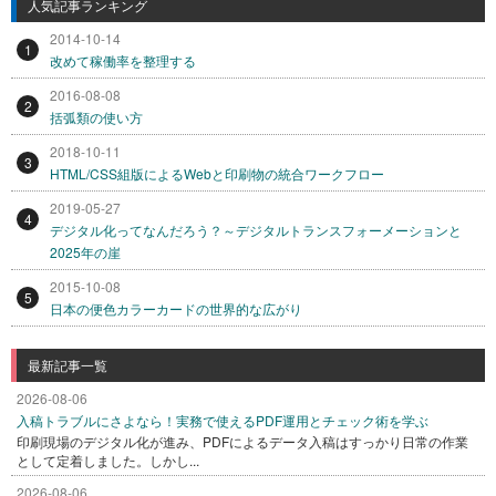
人気記事ランキング
2014-10-14
1
改めて稼働率を整理する
2016-08-08
2
括弧類の使い方
2018-10-11
3
HTML/CSS組版によるWebと印刷物の統合ワークフロー
2019-05-27
4
デジタル化ってなんだろう？～デジタルトランスフォーメーションと
2025年の崖
2015-10-08
5
日本の便色カラーカードの世界的な広がり
最新記事一覧
2026-08-06
入稿トラブルにさよなら！実務で使えるPDF運用とチェック術を学ぶ
印刷現場のデジタル化が進み、PDFによるデータ入稿はすっかり日常の作業
として定着しました。しかし...
2026-08-06