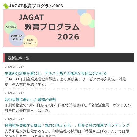
JAGAT教育プログラム2026
最新記事一覧
2026-08-07
生成AIの活用が進むも、テキスト系と画像系で反応は分かれる
「JAGAT印刷産業経営動向調査」より新技術、サービスの導入状況、満足
度、導入意向を紹介する。 ...
2026-08-07
知の伝播に果たした書物の役割
印刷博物館で4月25日から7月20日まで開催された「名著誕生展 ヴァチカン
教皇庁図書館Ⅲ＋」は、過...
2026-08-07
採用難を突破する鍵は「魅力の見える化」。印刷会社の採用ブランディング
人手不足が深刻化するなか、印刷会社の採用は「待遇を上げる」だけでは限
界があります。いま注目されて...