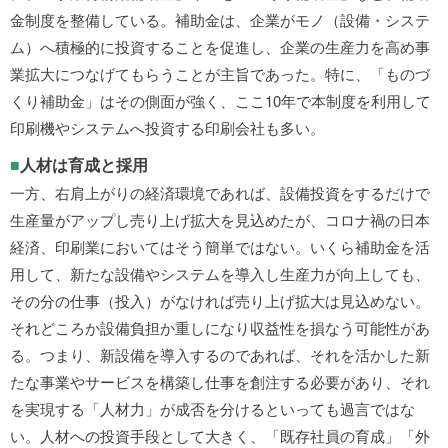
金制度を整備している。補助金は、企業がモノ（設備・システ
ム）へ積極的に投資することを促進し、企業の生産力を高め事
業拡大につなげてもらうことが主旨であった。特に、「ものづ
くり補助金」はその側面が強く、ここ10年で本制度を利用して
印刷機やシステムへ投資する印刷会社も多い。
■
人材は育成と採用
一方、右肩上がりの経済環境であれば、設備投資をするだけで
生産量がアップし売り上げ拡大を見込めたが、コロナ禍の日本
経済、印刷業においてはそう簡単ではない。いくら補助金を活
用して、新たな設備やシステムを導入し生産力が向上しても、
その分の仕事（投入）がなければ売り上げ拡大は見込めない。
それどころか設備負担か重しになり収益性を損なう可能性があ
る。つまり、新設備を導入するのであれば、それを活かした新
たな事業やサービスを構築し仕事を創注する必要があり、それ
を実現する「人材力」が成否を分けるといっても過言ではな
い。人材への投資手段として大きく、「既存社員の育成」「外