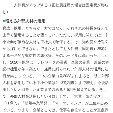
・人件費がアップする（正社員採用の場合は固定費が膨ら
む）
■
増える外部人材の活用
育成、採用、どちらか一方ではなく、それぞれの特長を捉えて
上手く活用することが望ましい。ただし、採用に関しては、中
小企業が優秀な人材を正社員で確保するには、知名度や待遇面
から採用ができない。できたとしても人件費（固定費）増加に
よる一時的な収益性の悪化等、そのハードルは高かった。しか
し、2020年以降は、テレワークの浸透、企業の副業・兼業の容
認の機運が年々高まり、雇用に縛られない外部人材の活用に注
目が集まっている。「中小企業白書2022」によると、既に外部
人材を活用している中小企業は2～3割程度にまで増え、今後活
用したいと回答した企業まで含めると5割を超えている。そし
て、外部人材を活用したい分野として、「営業・販売促進」
「IT導入」「新規事業開発」「マーケティング」が上位を占め
ている。つまり、企業としては、仕事を創注することが重点課