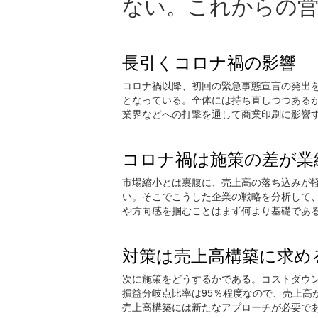
ない。これからの
長引くコロナ禍の影響
コロナ禍以降、初回の緊急事態宣言の発出を
となっている。全体には持ち直しつつある
業界などへの打撃を通して商業印刷に影響
コロナ禍は施策の差が業
市場縮小とは裏腹に、売上高の落ち込みが
い。そこでこうした企業の戦略を分析して
や方向感を掴むことはまず何より基礎であ
対策は売上高構築に求め
次に施策をどうするかである。コストダウ
損益分岐点比率は95％程度なので、売上高
売上高構築には新たなアプローチが必要で