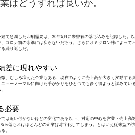
営業はどうすれば良いか。
経て急減した印刷需要は、20年5月に未曾有の落ち込みを記録した。
が、コロナ前の水準には戻らないだろう。さらにオミクロン株によって
する繰り返しだ。
績差に現れやすい
軽微、むしろ増えた企業もある。現在のように売上高が大きく変動する
、ニューノーマルに向けた手がかりをひとつでも多く得ようと試みてい
る。
る必要
ンでは追い付かないほどの変化である以上、対応の中心を営業・売上高
が5％落ちればほとんどの企業は赤字化してしまう。とはいえ従来型の
ある。