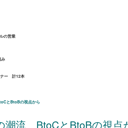
ルの営業
組み
ミナー 計12本
toCとBtoBの視点から
潮流、BtoCとBtoBの視点