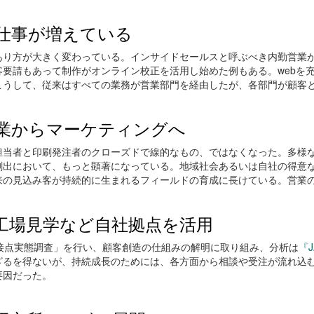
仕事が増えている
り方が大きく変わっている。インサイドセールスと呼ぶべき内勤営業がウェ
要請もあって制作がオンライン校正を活用し始めた例もある。webを
こうして、従来はすべての業務が営業部門を経由したが、各部門が顧客
業からマーケティングへ
担当者と印刷発注者のクローズドで線的なもの、ではなくなった。多様
創出において、もっと顕著になっている。地域社会あるいは自社の得意
来の見込み客が持続的に生まれるフィールドの育成に長けている。営業
工場見学など自社拠点を活用
域接点実態調査」を行い、顧客創造の仕組みの解明に取り組み、分析は
『J
ざるを得ないが、持続成長のためには、各方面から相談や受注が流れ込
要因だった。