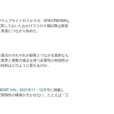
ブサイトやメルマガ、SFA/CRM/MAな
充実しておいたおかげでコロナ禍以降は新規
と直接につながり始めた。
な接点のそれぞれが顧客とつながる面的なも
な業界と複数の接点を持つ必要性の有効性が
の役割はどのように変わるのか。
AGAT info』2021年11・12月号
に掲載し
む関係性の構築が欠かせない。たとえば「工