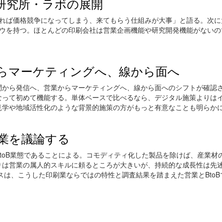
研究所・ラボの展開
すれば価格競争になってしまう、来てもらう仕組みが大事」と語る。次に
ハウを持つ。ほとんどの印刷会社は営業企画機能や研究開発機能がないの
。
らマーケティングへ、線から面へ
問から発信へ、営業からマーケティングへ、線から面へのシフトが確認
なって初めて機能する。単体ベースで比べるなら、デジタル施策よりは
見学や地域活性化のような背景的施策の方がもっと有意なことも明らか
業を議論する
toB業態であることによる。コモディティ化した製品を除けば、産業材
りは営業の属人的スキルに頼るところが大きいが、持続的な成長性は先
ンスは、こうした印刷業ならではの特性と調査結果を踏まえた営業とBto