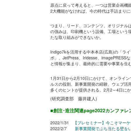
原点に戻って考えると、一つは営業企画機
2大機能がなければ、今の時代は手詰まり
つまり、リード、コンテンツ、オリジナル
の強みは、印刷機という設備、工場という
たな取り組みができないか。
Indigo7kを活用する中本本店(広島)の
ボ」、JetPress、Iridesse、ima
と情報が集まり、最終的に需要や事業を生
1月31日から2月10日にかけて、オンラ
ルスの役割、新事業開発の経験、ウェブ活
多くのヒントが提供される。2月2～4日に
研究調査部 藤井建人)
(
■創注･造注関連page2022カンファレ
2022/1/31
【プレセミナー】今こそマーケ
2022/2/7
新事業開発でぶち当たる壁を