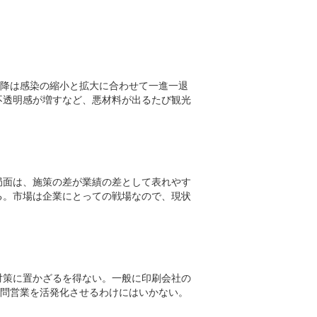
以降は感染の縮小と拡大に合わせて一進一退
不透明感が増すなど、悪材料が出るたび観光
局面は、施策の差が業績の差として表れやす
る。市場は企業にとっての戦場なので、現状
対策に置かざるを得ない。一般に印刷会社の
訪問営業を活発化させるわけにはいかない。