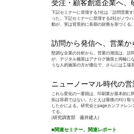
受注・顧客創造企業へ、
下記セミナーに登壇する1社は「訪問営業
った。下記セミナーに登壇する2社がノウ
動が、実は背景的に長期の財務を形づくる
訪問から発信へ、営業か
堅調な企業の分析から、営業の潮流は、訪
が、デジタル施策はアナログ施策と両輪に
うな人的施策の方が優位で、さらには工場
ニューノーマル時代の営
これら変化の一要因は、印刷業が基本的にB
拓は容易ではない。たとえば最後の刈り取
したかによる。研究会とpageカンファレ
てる。
研究調査部 藤井建人)
(
■関連セミナー、関連レポート