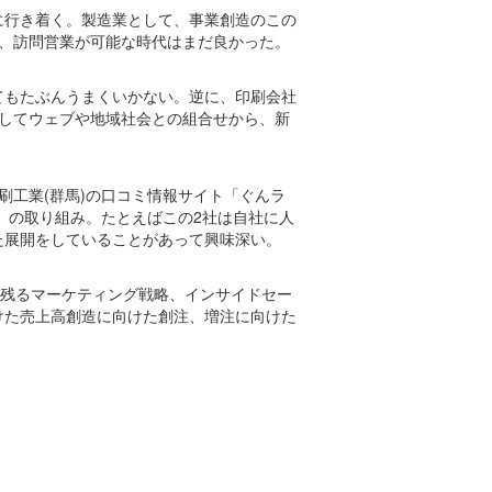
に行き着く。製造業として、事業創造のこの
、訪問営業が可能な時代はまだ良かった。
てもたぶんうまくいかない。逆に、印刷会社
してウェブや地域社会との組合せから、新
印刷工業(群馬)の口コミ情報サイト「ぐんラ
PS.A」の取り組み。たとえばこの2社は自社に人
た展開をしていることがあって興味深い。
勝ち残るマーケティング戦略、インサイドセー
けた売上高創造に向けた創注、増注に向けた