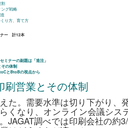
役割
ィング戦略
創造
つくり方、育て方
ミナー 計12本
レンスセミナーの副題は「造注」
とその体制
toCとBtoBの視点から
印刷営業とその体制
えた。需要水準は切り下がり、
づらくなり、オンライン会議シス
JAGAT調べでは印刷会社の約3