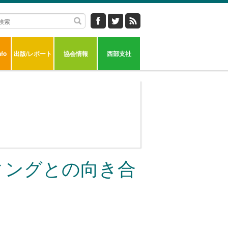
fo
出版/レポート
協会情報
西部支社
ィングとの向き合