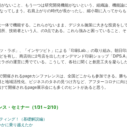
能がないこと、もう一つは研究開発機能がないという、組織論、機能論
になってしまう。右肩上がりの時代が長かったし、縮小期に入ってからも
は一体で機能する。これらがないまま、デジタル施策に大きな投資をし
場所、技術者という人、の3点である。これら強みと困っていること、そ
「ライツ・ラボ」、「インサツビト」による「印刷Lab.」の取り組み。朝日
gePRESSなどを有し、商店街に2号店を出したオンデマンド印刷ショップ「Di
むラボの運営に秀でている。こうして、各社に聞くと創意工夫を凝らし
インで開催されるpageカンファレンスは、全国どこからも参加できる。
用と地域活性化、ビジネスのタネの見つけ方など、アフターコロナに向
かけて開催されるpage展示会にも多くのヒントがあると思う。
ンス・セミナー（1/31～2/10）
ティング！（基礎解説編）
いかに乗り越えたか