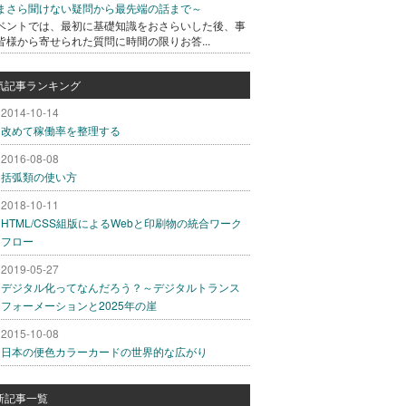
まさら聞けない疑問から最先端の話まで～
ベントでは、最初に基礎知識をおさらいした後、事
皆様から寄せられた質問に時間の限りお答...
気記事ランキング
2014-10-14
改めて稼働率を整理する
2016-08-08
括弧類の使い方
2018-10-11
HTML/CSS組版によるWebと印刷物の統合ワーク
フロー
2019-05-27
デジタル化ってなんだろう？～デジタルトランス
フォーメーションと2025年の崖
2015-10-08
日本の便色カラーカードの世界的な広がり
新記事一覧