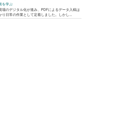
術を学ぶ
現場のデジタル化が進み、PDFによるデータ入稿は
かり日常の作業として定着しました。しかし...