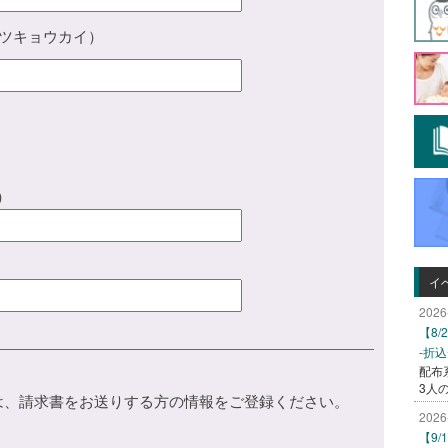
ツキョウカイ）
）
イ
2026
【8
-折
配布
3人
は、請求書をお送りする方の情報をご登録ください。
2026
【9