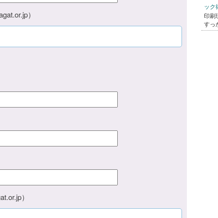
ック
at.or.jp）
印刷
すっ
.or.jp）