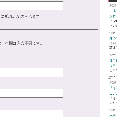
2026
生成
号に受講証が送られます。
かれ
「J
スの
2026
知の
は、本欄は入力不要です。
印刷
著誕
2026
採用
採用
人手
上げ
2026
「導
るデ
「導
フセ
2026
入稿