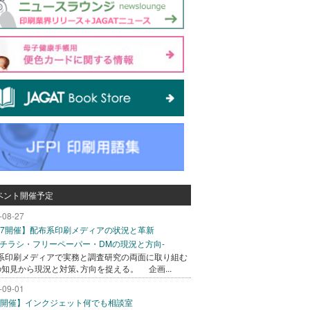
ベント開催予定
-08-27
/27開催】配布系印刷メディアの状況と革新
込チラシ・フリーペーパー・DMの現況と方向-
系印刷メディアで実務と調査研究の両面に取り組む
の知見から現況と対策､方向を捉える。 企画...
-09-01
/1開催】インクジェット何でも相談室