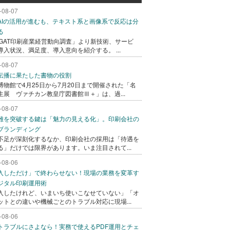
-08-07
AIの活用が進むも、テキスト系と画像系で反応は分
る
AGAT印刷産業経営動向調査」より新技術、サービ
導入状況、満足度、導入意向を紹介する。 ...
-08-07
伝播に果たした書物の役割
博物館で4月25日から7月20日まで開催された「名
生展 ヴァチカン教皇庁図書館Ⅲ＋」は、過...
-08-07
難を突破する鍵は「魅力の見える化」。印刷会社の
ブランディング
不足が深刻化するなか、印刷会社の採用は「待遇を
る」だけでは限界があります。いま注目されて...
-08-06
入しただけ」で終わらせない！現場の業務を変革す
ジタル印刷運用術
入したけれど、いまいち使いこなせていない」「オ
ットとの違いや機械ごとのトラブル対応に現場...
-08-06
トラブルにさよなら！実務で使えるPDF運用とチェ