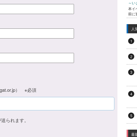
～い
本イ
前に
人
1
2
3
at.or.jp） ※必須
4
5
が送られます。
最