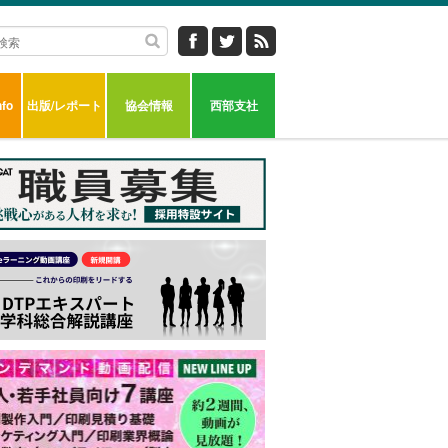
fo
出版/レポート
協会情報
西部支社