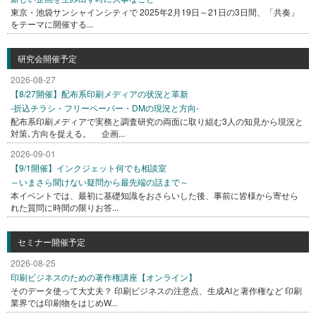
東京・池袋サンシャインシティで 2025年2月19日～21日の3日間、「共奏」
をテーマに開催する...
研究会開催予定
2026-08-27
【8/27開催】配布系印刷メディアの状況と革新
-折込チラシ・フリーペーパー・DMの現況と方向-
配布系印刷メディアで実務と調査研究の両面に取り組む3人の知見から現況と
対策､方向を捉える。 企画...
2026-09-01
【9/1開催】インクジェット何でも相談室
～いまさら聞けない疑問から最先端の話まで～
本イベントでは、最初に基礎知識をおさらいした後、事前に皆様から寄せら
れた質問に時間の限りお答...
セミナー開催予定
2026-08-25
印刷ビジネスのための著作権講座【オンライン】
そのデータ使って大丈夫？ 印刷ビジネスの注意点、生成AIと著作権など 印刷
業界では印刷物をはじめW...