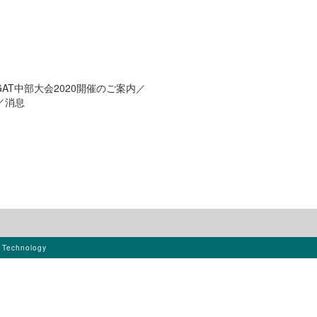
GAT中部大会2020開催のご案内／
／消息
s Technology