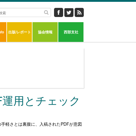
fo
出版/レポート
協会情報
西部支社
F運用とチェック
手軽さとは裏腹に、入稿されたPDFが意図
。