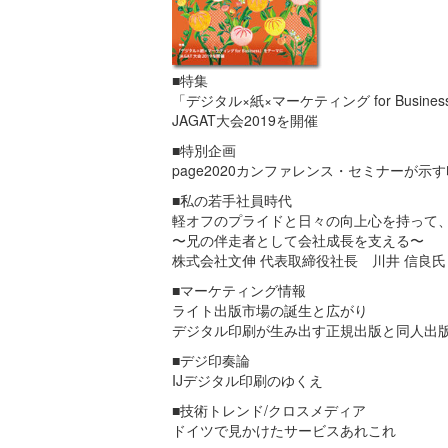
■特集
「デジタル×紙×マーケティング for Busin
JAGAT大会2019を開催
■特別企画
page2020カンファレンス・セミナーが
■私の若手社員時代
軽オフのプライドと日々の向上心を持って
〜兄の伴走者として会社成長を支える〜
株式会社文伸 代表取締役社長 川井 信良氏
■マーケティング情報
ライト出版市場の誕生と広がり
デジタル印刷が生み出す正規出版と同人出
■デジ印奏論
IJデジタル印刷のゆくえ
■技術トレンド/クロスメディア
ドイツで見かけたサービスあれこれ