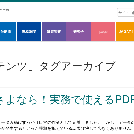
通信教育
資格制度
研究調査
研究会
page
JAGAT in
テンツ
」タグアーカイブ
さよなら！実務で使えるPD
データ入稿はすっかり日常の作業として定着しました。しかし、データの
ーが発生するといった課題を抱えている現場は決して少なくありません