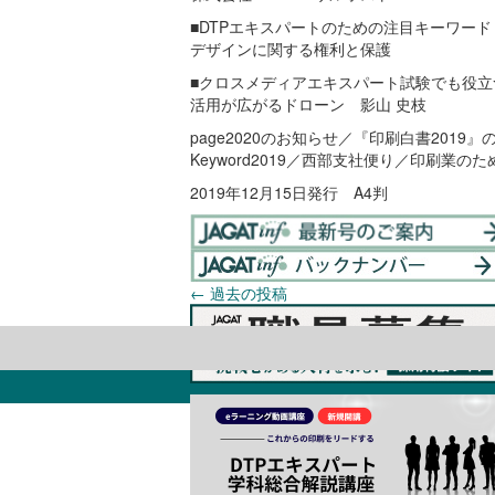
■DTPエキスパートのための注目キーワード
デザインに関する権利と保護
■クロスメディアエキスパート試験でも役立
活用が広がるドローン 影山 史枝
page2020のお知らせ／『印刷白書2019
Keyword2019／西部支社便り／印刷
2019年12月15日発行 A4判
←
過去の投稿