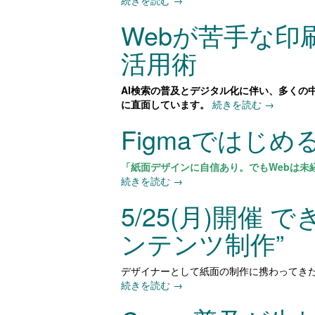
続きを読む
→
Webが苦手な印
活用術
AI検索の普及とデジタル化に伴い、多く
に直面しています。
続きを読む
→
Figmaではじ
「紙面デザインに自信あり。でもWebは未
続きを読む
→
5/25(月)開
ンテンツ制作”
デザイナーとして紙面の制作に携わってき
続きを読む
→