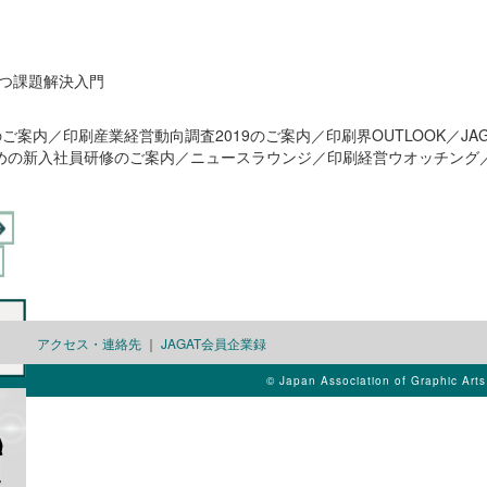
つ課題解決入門
』のご案内／印刷産業経営動向調査2019のご案内／印刷界OUTLOOK／JA
業のための新入社員研修のご案内／ニュースラウンジ／印刷経営ウオッチング
アクセス・連絡先
｜
JAGAT会員企業録
© Japan Association of Graphic Art