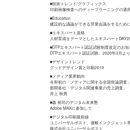
■技術トレンド/グラフィックス
印刷画像検査へのディープラーニングの適
■Education
建設的な議論ができる営業会議をするため
■エキスパート資格
人材育成をテーマとしたエキスパートDAY20
■DTPエキスパート認証試験制度改定のお知
DTPエキスパート認証試験、2020年3月よ
■デザイントレンド
グッドデザイン賞と印刷2019
■メディア業界動向
令和初の「メディアに関する全国世論調査
新聞各社「デジタル関連事業の売上調査」
井上 秋男
■森 裕司のデジタル未来塾
Adobe MAXに参加して
■デジタル印刷最前線
ユニバーサルポスト、連帳インクジェット
株式会社ユニバーサルポスト