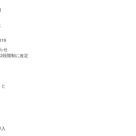
用
に
19
らせ
り2段階制に改定
」と
導入