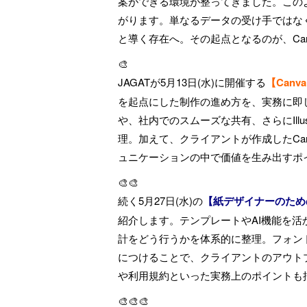
案ができる環境が整ってきました。この
がります。単なるデータの受け手ではな
と導く存在へ。その起点となるのが、Ca
🎨
JAGATが5月13日(水)に開催する
【Can
を起点にした制作の進め方を、実務に即
や、社内でのスムーズな共有、さらにIllust
理。加えて、クライアントが作成したCa
ュニケーションの中で価値を生み出すポ
🎨🎨
続く5月27日(水)の
【紙デザイナーのための
紹介します。テンプレートやAI機能を
計をどう行うかを体系的に整理。フォン
につけることで、クライアントのアウト
や利用規約といった実務上のポイントも
🎨🎨🎨