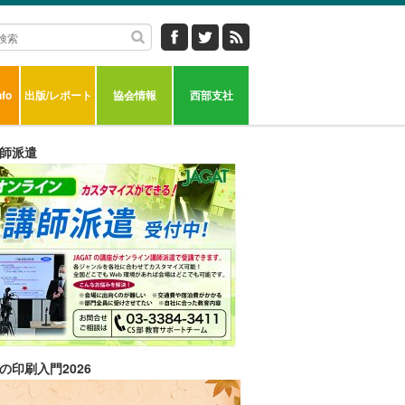
fo
出版/レポート
協会情報
西部支社
師派遣
の印刷入門2026