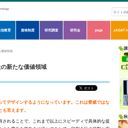
通信教育
資格制度
研究調査
研究会
page
JAGAT in
講
な価値領域
社の新たな価値領域
使ってデザインするようになっています。これは脅威ではな
とも言えます。
秋
有されることで、これまで以上にスピーディで具体的な提