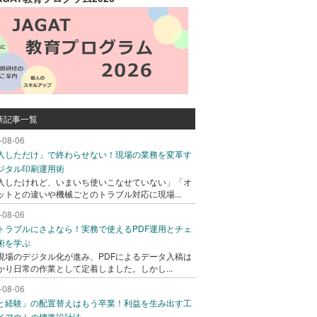
新記事一覧
-08-06
入しただけ」で終わらせない！現場の業務を変革す
ジタル印刷運用術
入したけれど、いまいち使いこなせていない」「オ
ットとの違いや機械ごとのトラブル対応に現場...
-08-06
トラブルにさよなら！実務で使えるPDF運用とチェ
術を学ぶ
現場のデジタル化が進み、PDFによるデータ入稿は
かり日常の作業として定着しました。しかし...
-08-06
と経験」の配置替えはもう卒業！利益を生み出す工
イアウトの標準設計法