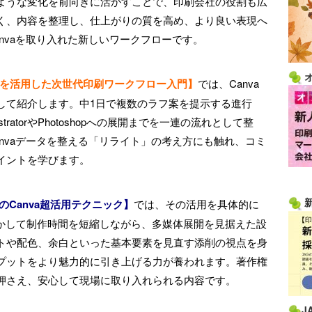
ような変化を前向きに活かすことで、印刷会社の役割も広
く、内容を整理し、仕上がりの質を高め、より良い表現へ
nvaを取り入れた新しいワークフローです。
vaを活用した次世代印刷ワークフロー入門】
では、Canva
して紹介します。中1日で複数のラフ案を提示する進行
ratorやPhotoshopへの展開までを一連の流れとして整
nvaデータを整える「リライト」の考え方にも触れ、コミ
イントを学びます。
Canva超活用テクニック】
では、その活用を具体的に
活かして制作時間を短縮しながら、多媒体展開を見据えた設
トや配色、余白といった基本要素を見直す添削の視点を身
プットをより魅力的に引き上げる力が養われます。著作権
押さえ、安心して現場に取り入れられる内容です。
J