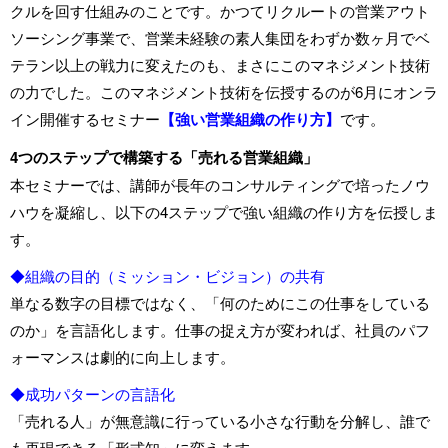
クルを回す仕組みのことです。かつてリクルートの営業アウト
ソーシング事業で、営業未経験の素人集団をわずか数ヶ月でベ
テラン以上の戦力に変えたのも、まさにこのマネジメント技術
の力でした。このマネジメント技術を伝授するのが6月にオンラ
イン開催するセミナー
【強い営業組織の作り方】
です。
4つのステップで構築する「売れる営業組織」
本セミナーでは、講師が長年のコンサルティングで培ったノウ
ハウを凝縮し、以下の4ステップで強い組織の作り方を伝授しま
す。
◆組織の目的（ミッション・ビジョン）の共有
単なる数字の目標ではなく、「何のためにこの仕事をしている
のか」を言語化します。仕事の捉え方が変われば、社員のパフ
ォーマンスは劇的に向上します。
◆成功パターンの言語化
「売れる人」が無意識に行っている小さな行動を分解し、誰で
も再現できる「形式知」に変えます。