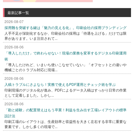
最新記事一覧
2026-08-07
採用難を突破する鍵は「魅力の見える化」。印刷会社の採用ブランディング
人手不足が深刻化するなか、印刷会社の採用は「待遇を上げる」だけでは限
界があります。いま注目されて...
2026-08-06
「導入しただけ」で終わらせない！現場の業務を変革するデジタル印刷運用
術
「導入したけれど、いまいち使いこなせていない」「オフセットとの違いや
機械ごとのトラブル対応に現場...
2026-08-06
入稿トラブルにさよなら！実務で使えるPDF運用とチェック術を学ぶ
印刷現場のデジタル化が進み、PDFによるデータ入稿はすっかり日常の作業
として定着しました。しかし...
2026-08-06
「勘と経験」の配置替えはもう卒業！利益を生み出す工場レイアウトの標準
設計法
印刷工場のレイアウトは、生産効率と収益性を大きく左右する非常に重要な
要素です。しかし多くの現場で...