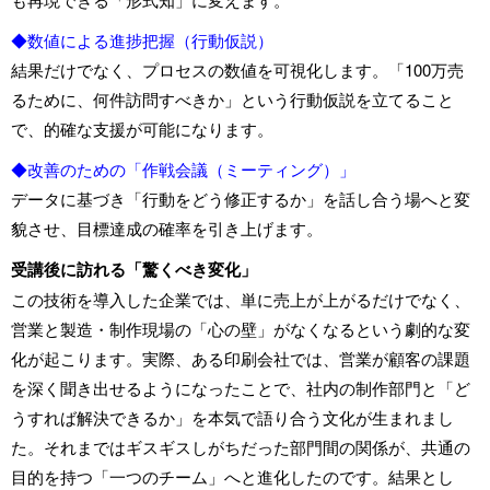
◆数値による進捗把握（行動仮説）
結果だけでなく、プロセスの数値を可視化します。「100万売
るために、何件訪問すべきか」という行動仮説を立てること
で、的確な支援が可能になります。
◆改善のための「作戦会議（ミーティング）」
データに基づき「行動をどう修正するか」を話し合う場へと変
貌させ、目標達成の確率を引き上げます。
受講後に訪れる「驚くべき変化」
この技術を導入した企業では、単に売上が上がるだけでなく、
営業と製造・制作現場の「心の壁」がなくなるという劇的な変
化が起こります。実際、ある印刷会社では、営業が顧客の課題
を深く聞き出せるようになったことで、社内の制作部門と「ど
うすれば解決できるか」を本気で語り合う文化が生まれまし
た。それまではギスギスしがちだった部門間の関係が、共通の
目的を持つ「一つのチーム」へと進化したのです。結果とし