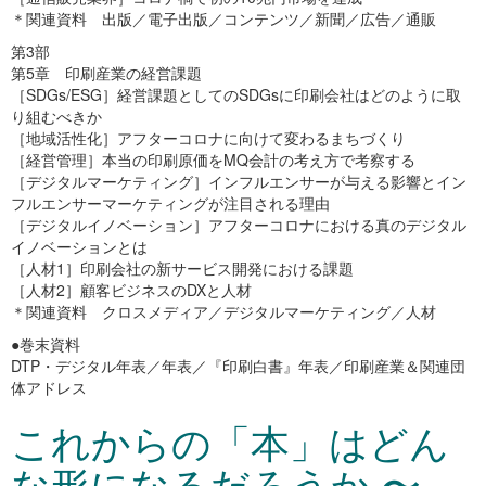
＊関連資料 出版／電子出版／コンテンツ／新聞／広告／通販
第3部
第5章 印刷産業の経営課題
［SDGs/ESG］経営課題としてのSDGsに印刷会社はどのように取
り組むべきか
［地域活性化］アフターコロナに向けて変わるまちづくり
［経営管理］本当の印刷原価をMQ会計の考え方で考察する
［デジタルマーケティング］インフルエンサーが与える影響とイン
フルエンサーマーケティングが注目される理由
［デジタルイノベーション］アフターコロナにおける真のデジタル
イノベーションとは
［人材1］印刷会社の新サービス開発における課題
［人材2］顧客ビジネスのDXと人材
＊関連資料 クロスメディア／デジタルマーケティング／人材
●巻末資料
DTP・デジタル年表／年表／『印刷白書』年表／印刷産業＆関連団
体アドレス
これからの「本」はどん
な形になるだろうか 〜