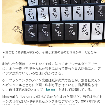
▲週ごとに基調色が変わる。今週と来週の色の切れ目が今日だと分か
る。
剥がした付箋は、ノートやメモ帳に貼ってオリジナルダイアリー
に、また手作り料理を入れた容器に貼って作った日の記録にと、ア
イデア次第でいろいろな使い方ができる。
ケープランニングのメイン業務は紙卸売業であるが、別会社のカン
ベビジュアルとともに企画・印刷も手がけている。商品開発も行
い、自社運営のECショップ
「be-on」
を通じて販売している。
himekuriも「be-on」の取り組みから生まれた商品だ。当初はモノト
ーンの日付だけが印字されたシンプルなデザインで、2017年7月の