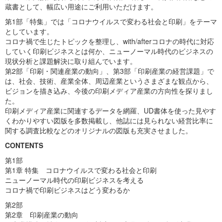
蔵書として、幅広い用途にご利用いただけます。
第1部「特集」では「コロナウイルスで変わる社会と印刷」をテーマ
としています。
コロナ禍で生じたトピックを整理し、with/afterコロナの時代に対応
していく印刷ビジネスとは何か、ニューノーマル時代のビジネスの
現状分析と課題解決に取り組んでいます。
第2部「印刷・関連産業の動向」、第3部「印刷産業の経営課題」で
は、社会、技術、産業全体、周辺産業というさまざまな観点から、
ビジョンを描き込み、今後の印刷メディア産業の方向性を探りまし
た。
印刷メディア産業に関連するデータを網羅、UD書体を使った見やす
くわかりやすい図版を多数掲載し、他誌には見られない経営比率に
関する調査比較などのオリジナルの図版も充実させました。
CONTENTS
第1部
第1章 特集 コロナウイルスで変わる社会と印刷
ニューノーマル時代の印刷ビジネスを考える
コロナ禍で印刷ビジネスはどう変わるか
第2部
第2章 印刷産業の動向