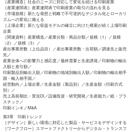
［産業構造］社会のニーズに対応して変化を続ける印刷産業
［産業連関表］産業連関表で印刷産業の取引の流れを見る
［市場規模］新たな発想と戦略で不可逆的なデジタル化とローカリ
ズムへの変化に備える
［上場企業］新たな収益モデルの確立に向けた模索が続く上場印刷
企業
［関連資料］産業構造／産業分類・商品分類／規模（1）／規模
（2）／規模（3）／
産出事業所数（上位品目）／産出事業所数・出荷額／調達先と販売
先／
産業全体への影響力と感応度／最終需要と生産誘発／印刷物の輸出
入額と差引額／
印刷製品別輸出入額／印刷物の地域別輸出入額／印刷物の輸出相手
国・輸入相手国／
経営動向／上場企業／生産金額（製品別）／生産金額（印刷方式
別）／
売上高前期比・景況DI／設備投資・研究開発／生産能力／紙・プラ
スチック／
印刷インキ／M&A
第3章 印刷トレンド
［デザイン］新しい環境に対応した製品・サービスをデザインする
［ワークフロー］スマートファクトリーからデジタル・トランスフ