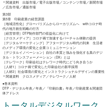
＊関連資料 出版市場／電子出版市場／コンテンツ市場／新聞市場
／広告市場／通販市場
第3部
第5章 印刷産業の経営課題
［地域活性化］グローバリズムからローカリズムへ withコロナ時
代の地方創生戦略の行方
［経営管理］DTP制作部門の収益化に向けて
［クロスメディア］コロナ禍で加速するバーチャル体験の提供
［デジタルマーケティング］アフターデジタル時代の到来 生活者
のメディア環境の変化と企業コミュニケーション
［デジタルイノベーション］自社の本質と強みを強化する真のデジ
タル・トランスフォーメーション（DX）とは
［テレワーク］印刷会社はテレワーク時代にどう向き合うか
［人材1］コロナ禍で変化した印刷会社の新卒採用
［人材2］社会環境の変化とインストラクショナルデザインの重要性
＊関連資料 クロスメディア／テレワーク／人材
●巻末資料
DTP・デジタル年表／年表／『印刷白書』年表／印刷産業＆関連団
体アドレス
トータルデジタルワーク