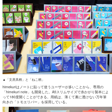
▲「文房具柄」と「ねこ柄」
himekuriはノートに貼って使うユーザーが多いことから、専用の
「himekuri note」も開発した。A5スリムサイズで糸かがり製本によ
って180度開くことができる。用紙は、薄くて裏に透けない万年筆
向きの「トモエリバー」を採用している。