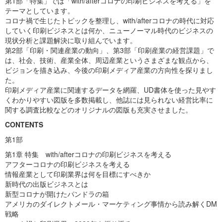
第1部「特集」では「with/afterコロナの印刷ビジネスを考える」を
テーマとしています。
コロナ禍で生じたトピックを整理し、with/afterコロナの時代に対応
していく印刷ビジネスとは何か、ニューノーマル時代のビジネスの
現状分析と課題解決に取り組んでいます。
第2部「印刷・関連産業の動向」、第3部「印刷産業の経営課題」で
は、社会、技術、産業全体、周辺産業というさまざまな観点から、
ビジョンを描き込み、今後の印刷メディア産業の方向性を探りまし
た。
印刷メディア産業に関連するデータを網羅、UD書体を使った見やす
くわかりやすい図版を多数掲載し、他誌には見られない経営比率に
関する調査比較などのオリジナルの図版も充実させました。
CONTENTS
第1部
第1章 特集 with/afterコロナの印刷ビジネスを考える
アフターコロナの印刷ビジネスを考える
情報産業として印刷業界は何を目標にすべきか
新時代の出版ビジネスとは
新型コロナが開けたパンドラの箱
アメリカのダイレクトメール・マーケティング事情から読み解くDM
戦略