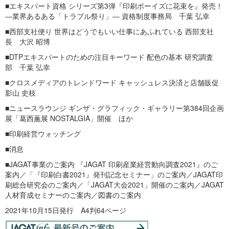
■エキスパート資格 シリーズ第3弾『印刷ボーイズに花束を』発売！
―業界あるある「トラブル祭り」― 資格制度事務局 千葉 弘幸
■西部支社便り 世界はどうでもいい仕事にあふれている 西部支社
長 大沢 昭博
■DTPエキスパートのための注目キーワード 配色の基本 研究調査
部 千葉 弘幸
■クロスメディアのトレンドワード キャッシュレス決済と店舗販促
影山 史枝
■ニュースラウンジ ギンザ・グラフィック・ギャラリー第384回企画
展「葛西薫展 NOSTALGIA」開催 ほか
■印刷経営ウォッチング
■消息
■JAGAT事業のご案内 『JAGAT 印刷産業経営動向調査2021』のご
案内／「『印刷白書2021』発刊記念セミナー」のご案内／JAGAT印
刷総合研究会のご案内／「JAGAT大会2021」開催のご案内／JAGAT
人材育成セミナーのご案内／図書のご案内
2021年10月15日発行 A4判64ページ