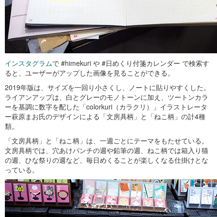
インスタグラム
で #himekuri や #日めくり付箋カレンダー で検索す
ると、ユーザーがアップした画像を見ることができる。
2019年版は、サイズを一回り小さくし、ノートに貼りやすくした。
ライアンアップは、白とグレーのモノトーンに加え、ツートンカラ
ーを基調に数字を配した「colorkuri（カラクリ）」イラストレータ
ー萩原まお氏のデザインによる「文房具柄」と「ねこ柄」の計4種
類。
「文房具柄」と「ねこ柄」は、一週ごとにテーマをもたせている。
文房具柄では、穴あけパンチの週や鉛筆の週、ねこ柄では箱入り猫
の週、ひな祭りの週など、毎日めくることが楽しくなる仕掛けとな
っている。