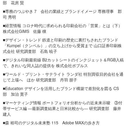
部 花房 賢
■専務のつぶやき 7 会社の業績とブランドイメージ 専務理事 郡
司 秀明
■経営情報 コロナ時代に求められる印刷会社の「営業」とは（下）
株式会社GIMS 佐藤 穣
■デザイン・トレンド 鉄道と印刷の歴史に裏打ちされたブランド
「Kumpel（クンペル）」の立ち上げから受賞まで 山口証券印刷株
式会社 研究調査部 石島 暁子
■デジタル印刷最前線 B2カットシートのインクジェット＆RGB入稿
で、きれいな同人誌の提供を 株式会社ポプルス
■ワールド・プリント・サテライト ランダ社 特別買収目的会社を通
じて上場へ ほか 研究調査部 丹羽 朋子
■Education デザインを活用したブランド構築で差別化を図る CS
部 加治 寛子
■マーケティング情報 ポートフォリオ分析からの近未来示唆 ③付
帯サービス編 ―最新調査結果と日米比較から― 研究調査部 藤井
建人
■森 裕司のデジタル未来塾 115 Adobe MAXの歩き方