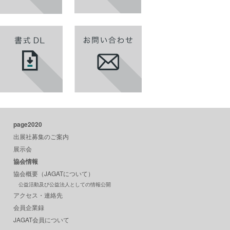
page2020
出展社募集のご案内
展示会
協会情報
協会概要（JAGATについて）
公益活動及び公益法人としての情報公開
アクセス・連絡先
会員企業録
JAGAT会員について