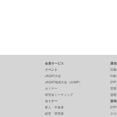
会員サービス
通信
イベント
印刷
JAGAT大会
印刷
JAGAT地域大会（JUMP）
DT
セミナー
営業
研究会ミーティング
資格
セミナー
資格
新人・中途者
DT
経営・管理者
クロ