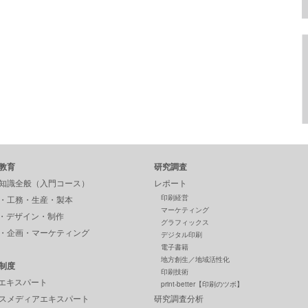
教育
研究調査
知識全般（入門コース）
レポート
印刷経営
・工務・生産・製本
マーケティング
P・デザイン・制作
グラフィックス
・企画・マーケティング
デジタル印刷
電子書籍
地方創生／地域活性化
制度
印刷技術
Pエキスパート
print-better【印刷のツボ】
スメディアエキスパート
研究調査分析