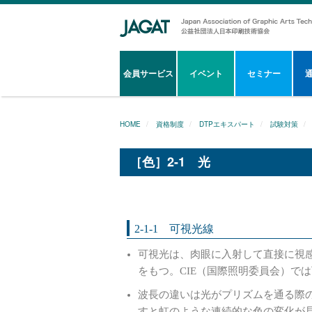
会員サービス
イベント
セミナー
HOME
資格制度
DTPエキスパート
試験対策
［色］2-1 光
2-1-1 可視光線
可視光は、肉眼に入射して直接に視感覚
をもつ。CIE（国際照明委員会）では下
波長の違いは光がプリズムを通る際
すと虹のような連続的な色の変化が