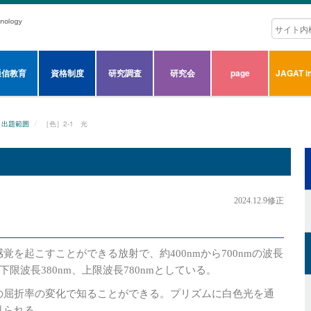
通信教育
資格制度
研究調査
研究会
page
JAGAT in
出題範囲
［色］2-1 光
2024.12.9修正
を起こすことができる放射で、約400nmから700nmの波長
限波長380nm、上限波長780nmとしている。
の屈折率の変化で知ることができる。プリズムに白色光を通
見られる。