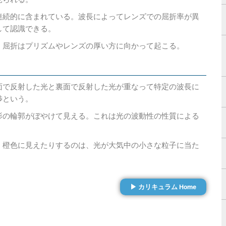
連続的に含まれている。波長によってレンズでの屈折率が異
して認識できる。
。屈折はプリズムやレンズの厚い方に向かって起こる。
面で反射した光と裏面で反射した光が重なって特定の波長に
渉という。
影の輪郭がぼやけて見える。これは光の波動性の性質による
・橙色に見えたりするのは、光が大気中の小さな粒子に当た
▶ カリキュラム Home