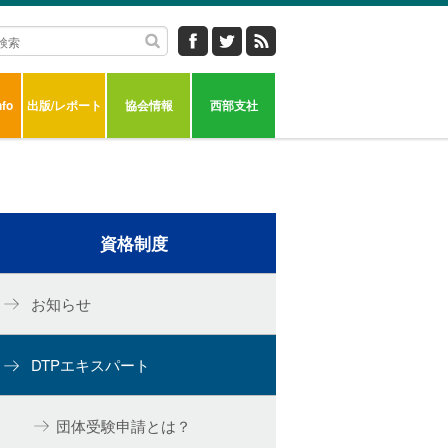
fo
出版/レポート
協会情報
西部支社
資格制度
お知らせ
DTPエキスパート
団体受験申請とは？