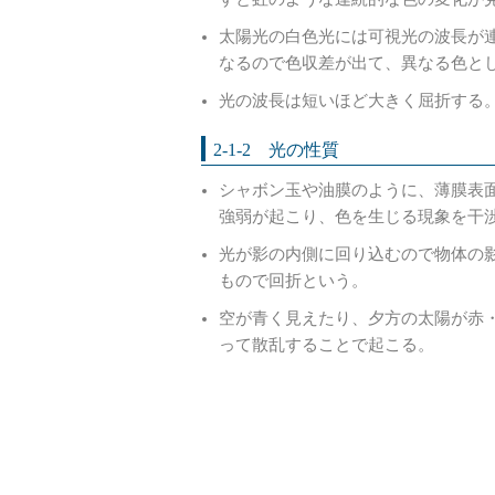
太陽光の白色光には可視光の波長が
なるので色収差が出て、異なる色と
光の波長は短いほど大きく屈折する
2-1-2 光の性質
シャボン玉や油膜のように、薄膜表
強弱が起こり、色を生じる現象を干
光が影の内側に回り込むので物体の
もので回折という。
空が青く見えたり、夕方の太陽が赤
って散乱することで起こる。