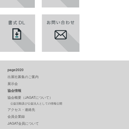
page2020
出展社募集のご案内
展示会
協会情報
協会概要（JAGATについて）
公益活動及び公益法人としての情報公開
アクセス・連絡先
会員企業録
JAGAT会員について