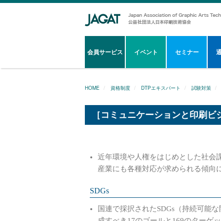
会員サービス
イベント
セミナー
HOME
資格制度
DTPエキスパート
試験対策
［コミュニケーションと印刷ビジ
近年環境や人権をはじめとした社会
産業にも各種対応が求められる傾向
SDGs
国連で採択されたSDGs（持続可能
成すべき17のゴールと169のター