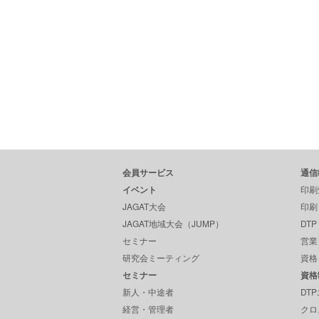
会員サービス
通信
イベント
印刷
JAGAT大会
印刷
JAGAT地域大会（JUMP）
DT
セミナー
営業
研究会ミーティング
資格
セミナー
資格
新人・中途者
DT
経営・管理者
クロ