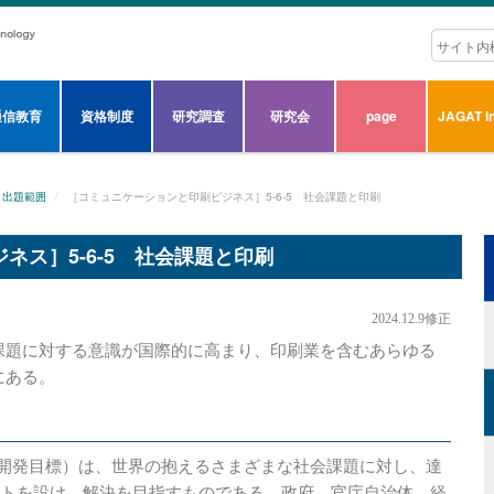
通信教育
資格制度
研究調査
研究会
page
JAGAT in
出題範囲
［コミュニケーションと印刷ビジネス］5-6-5 社会課題と印刷
ネス］5-6-5 社会課題と印刷
2024.12.9修正
課題に対する意識が国際的に高まり、印刷業を含むあらゆる
にある。
な開発目標）は、世界の抱えるさまざまな社会課題に対し、達
ゲットを設け、解決を目指すものである。政府、官庁自治体、経