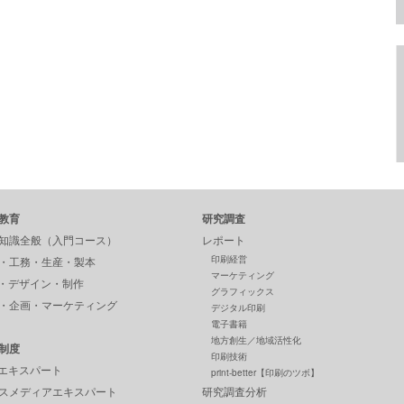
教育
研究調査
知識全般（入門コース）
レポート
印刷経営
・工務・生産・製本
マーケティング
P・デザイン・制作
グラフィックス
・企画・マーケティング
デジタル印刷
電子書籍
地方創生／地域活性化
制度
印刷技術
Pエキスパート
print-better【印刷のツボ】
スメディアエキスパート
研究調査分析