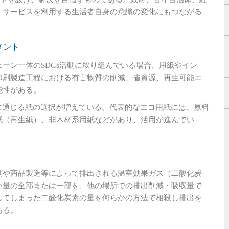
・サービスを利用する生活者自身の意識の変化にもつながる
メント
ーン一体のSDGs活動に取り組んでいる場合、用紙やイン
印刷製造工程における有害物質の削減、省資源、再生可能エ
能性がある。
に通じる紙の選択が増えている。代表的なエコ用紙には、原料
紙（再生紙）、非木材系用紙などがあり、活用が進んでい
動や商品製造等によって排出される温室効果ガス（二酸化炭
い量の全部または一部を、他の場所での排出削減・吸収量で
してしまった二酸化炭素の量を何らかの方法で相殺し排出を
ある。