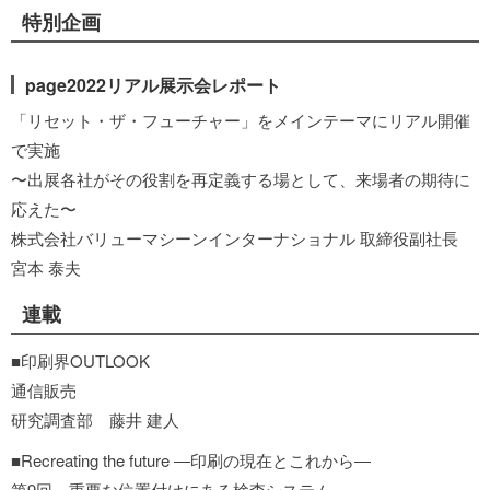
特別企画
page2022リアル展示会レポート
「リセット・ザ・フューチャー」をメインテーマにリアル開催
で実施
〜出展各社がその役割を再定義する場として、来場者の期待に
応えた〜
株式会社バリューマシーンインターナショナル 取締役副社長
宮本 泰夫
連載
■印刷界OUTLOOK
通信販売
研究調査部 藤井 建人
■Recreating the future ―印刷の現在とこれから―
第9回 重要な位置付けにある検査システム