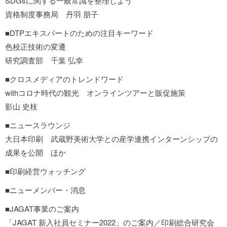
SDGsに関する一般常識を整理しよう
資格制度事務局 丹羽 朋子
■DTPエキスパートのための注目キーワード
色校正技術の変遷
研究調査部 千葉 弘幸
■クロスメディアのトレンドワード
withコロナ時代の観光 オンラインツアーと販促施策
影山 史枝
■ニュースラウンジ
大日本印刷 武蔵野美術大学との産学連携インターンシップの
成果を公開 ほか
■印刷経営ウォッチング
■ニューメンバー・消息
■JAGAT事業のご案内
「JAGAT 新入社員セミナー2022」のご案内／印刷総合研究会