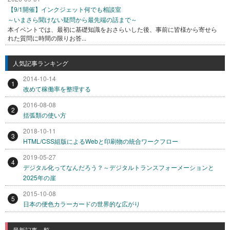
【9/1開催】インクジェット何でも相談室
～いまさら聞けない疑問から最先端の話まで～
本イベントでは、最初に基礎知識をおさらいした後、事前に皆様から寄せら
れた質問に時間の限りお答...
人気記事ランキング
2014-10-14
1
改めて稼働率を整理する
2016-08-08
2
括弧類の使い方
2018-10-11
3
HTML/CSS組版によるWebと印刷物の統合ワークフロー
2019-05-27
4
デジタル化ってなんだろう？～デジタルトランスフォーメーションと
2025年の崖
2015-10-08
5
日本の便色カラーカードの世界的な広がり
最新記事一覧