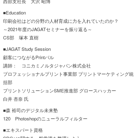
西部支社長 大沢 昭博
■Education
印刷会社はどの分野の人材育成に力を入れていたのか？
～2021年度のJAGATセミナーを振り返る～
CS部 塚本 直樹
■JAGAT Study Session
顧客につながるPrintバル
講師： コニカミノルタジャパン株式会社
プロフェッショナルプリント事業部 プリントマーケティング統
括部
プリントソリューションSME推進部 グロースハッカー
白井 杏奈 氏
■森 裕司のデジタル未来塾
120 Photoshopのニューラルフィルター
■エキスパート資格