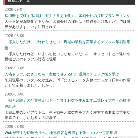
2026-08-07
採用難を突破する鍵は「魅力の見える化」。印刷会社の採用ブランディング
人手不足が深刻化するなか、印刷会社の採用は「待遇を上げる」だけでは限
界があります。いま注目されて...
2026-08-06
「導入しただけ」で終わらせない！現場の業務を変革するデジタル印刷運用
術
「導入したけれど、いまいち使いこなせていない」「オフセットとの違いや
機械ごとのトラブル対応に現場...
2026-08-06
入稿トラブルにさよなら！実務で使えるPDF運用とチェック術を学ぶ
印刷現場のデジタル化が進み、PDFによるデータ入稿はすっかり日常の作業
として定着しました。しかし...
2026-08-06
「勘と経験」の配置替えはもう卒業！利益を生み出す工場レイアウトの標準
設計法
印刷工場のレイアウトは、生産効率と収益性を大きく左右する非常に重要な
要素です。しかし多くの現場で...
2026-08-06
Webが苦手な印刷会社へ。地元顧客を獲得するGoogleマップ活用術