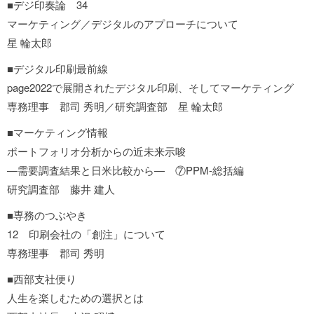
■デジ印奏論 34
マーケティング／デジタルのアプローチについて
星 輪太郎
■デジタル印刷最前線
page2022で展開されたデジタル印刷、そしてマーケティング
専務理事 郡司 秀明／研究調査部 星 輪太郎
■マーケティング情報
ポートフォリオ分析からの近未来示唆
―需要調査結果と日米比較から― ⑦PPM-総括編
研究調査部 藤井 建人
■専務のつぶやき
12 印刷会社の「創注」について
専務理事 郡司 秀明
■西部支社便り
人生を楽しむための選択とは