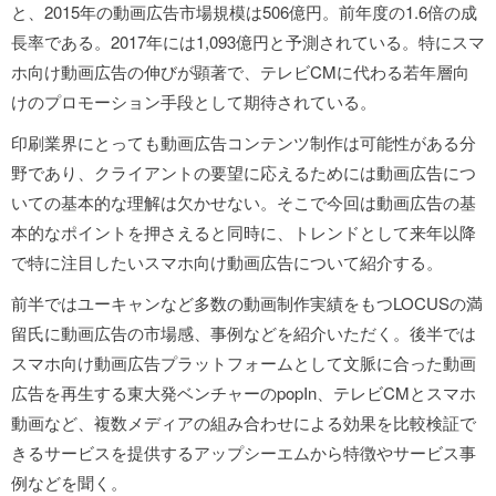
と、2015年の動画広告市場規模は506億円。前年度の1.6倍の成
長率である。2017年には1,093億円と予測されている。特にスマ
ホ向け動画広告の伸びが顕著で、テレビCMに代わる若年層向
けのプロモーション手段として期待されている。
印刷業界にとっても動画広告コンテンツ制作は可能性がある分
野であり、クライアントの要望に応えるためには動画広告につ
いての基本的な理解は欠かせない。そこで今回は動画広告の基
本的なポイントを押さえると同時に、トレンドとして来年以降
で特に注目したいスマホ向け動画広告について紹介する。
前半ではユーキャンなど多数の動画制作実績をもつLOCUSの満
留氏に動画広告の市場感、事例などを紹介いただく。後半では
スマホ向け動画広告プラットフォームとして文脈に合った動画
広告を再生する東大発ベンチャーのpopIn、テレビCMとスマホ
動画など、複数メディアの組み合わせによる効果を比較検証で
きるサービスを提供するアップシーエムから特徴やサービス事
例などを聞く。