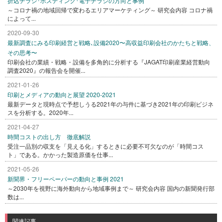
折込チラシ･ポスティング･電子チラシの方向と事例
～コロナ禍の地域回帰で変わるエリアマーケティング～ 研究会内容 コロナ禍
によって...
2020-09-30
最新調査にみる印刷経営と戦略､設備2020〜高収益印刷会社のかたちと戦略、
その思考〜
印刷会社の業績・戦略・設備を多角的に分析する『JAGAT印刷産業経営動向
調査2020』の報告会を開催...
2021-01-26
印刷とメディアの動向と展望 2020-2021
最新データと現時点で予想しうる2021年の与件に基づき2021年の印刷ビジネ
スを分析する。2020年...
2021-04-27
時間コストの出し方 徹底解説
受注一品別の収支を「見える化」するときに必要不可欠なのが「時間コス
ト」である。かかった製造原価を仕事...
2021-05-26
新聞界・フリーペーパーの動向と事例 2021
～2030年を視野に海外動向から地域事例まで～ 研究会内容 国内の新聞発行部
数は...
関連記事