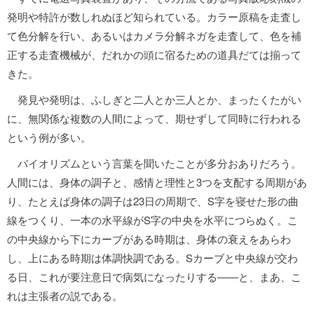
発明や特許が数しれぬほど知られている。カラー原稿を走査し
て色分解を行い、あるいはカメラ分解ネガを走査して、色を補
正する走査機械が、だれかの頭に宿るための道具だては揃って
きた。
発見や発明は、ふしぎと二人とか三人とか、まったくたがい
に、無関係な複数の人間によって、期せずして同時に行われる
という例が多い。
バイオリズムという言葉を聞いたことが多分おありだろう。
人間には、身体の調子と、感情と理性と3つを支配する周期があ
り、たとえば身体の調子は23日の周期で、S字を寝せた形の曲
線をつくり、一本の水平線がS字の中央を水平につらぬく。こ
の中央線から下にカーブがある時期は、身体の衰えをあらわ
し、上にある時期は体調快調である。Sカーブと中央線が交わ
る日、これが要注意日で病気になったりする――と、まあ、こ
れは主張者の説である。