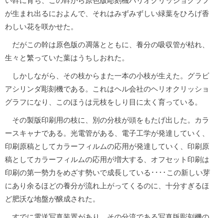
が生まれ出るにおよんで、それはみずみずしい緑葉をひろげ香
わしい花を咲かせた。
だがこの幹は原色版の凋落とともに、養分の吸収管が枯れ、
生々と繁っていた葉はうちしおれた。
しかしながら、その枝からまた一本の小枝が生えた。グラビ
アシリンダ彫刻機である。これはヘル会社のヘリオクリッショ
グラフになり、このほうは元枝をしり目に太く育っている。
その製版印刷用の枝に、別の分枝が頭をもたげ出した。カラ
ースキャナである。光電管がある、電子工学が発達していく、
印刷原稿としてカラーフィルムの応用が発達していく、印刷原
稿としてカラーフィルムの応用が増大する、オフセット印刷は
印刷の第一勢力をめざす勢いで成長している････この新しい芽
にあり余るほどの養分が流れ上がってくるのに、十分すぎるほ
ど肥沃な地盤が醸成された。
すでに電送写真装置があり、その分流である写真版彫刻機の