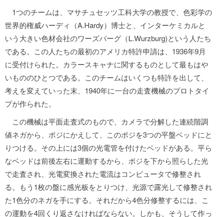
1つのチームは、マサチュセッツ工科大学の教授で、色彩学の
世界的権威ハーディ（A.Hardy）博士と、インターケミカルと
いう大きい色材会社のワーズバーグ（L.Wurzburg)という人たち
である。この人たちの最初のアメリカ特許申請は、1936年9月
に受付けられた。カラースキャナに関するものとして最もはや
いもののひとつである。このチームはいくつも特許を出して、
考えを変えていった末、1940年に一台の走査機械のプロトタイ
プが作られた。
この機械は平面走査式のもので、カメラで分解した連続階調
値ネガから、ポジにかえして、このポジを3つの平盤ベッドにと
りつける。その上には3個の光電管を付けたベッドがある。平ら
なベッドは前後左右に運動するから、ポジを下から照らした光
で走査され、光電変換された電流はコンピュータで修整され
る。もう1枚の盤に感光板をとりつけ、光源で露光して修整され
た1色分のネガを手にする。それだから4色分修整するには、こ
の運動を4回くり返さなければならない。しかも、そうして作っ