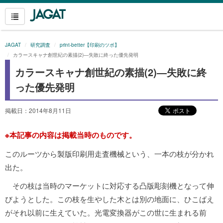
JAGAT
研究調査
print-better【印刷のツボ】
カラースキャナ創世紀の素描(2)―失敗に終った優先発明
カラースキャナ創世紀の素描(2)―失敗に終
った優先発明
掲載日：2014年8月11日
※本記事の内容は掲載当時のものです。
このルーツから製版印刷用走査機械という、一本の枝が分かれ
出た。
その枝は当時のマーケットに対応する凸版彫刻機となって伸
びようとした。この枝を生やした木とは別の地面に、ひこばえ
がそれ以前に生えていた。光電変換器がこの世に生まれる前