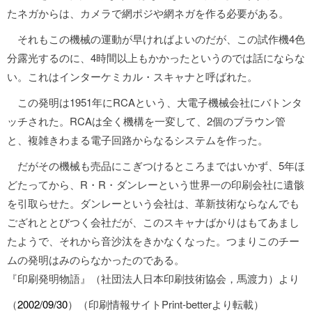
たネガからは、カメラで網ポジや網ネガを作る必要がある。
それもこの機械の運動が早ければよいのだが、この試作機4色
分露光するのに、4時間以上もかかったというのでは話にならな
い。これはインターケミカル・スキャナと呼ばれた。
この発明は1951年にRCAという、大電子機械会社にバトンタ
ッチされた。RCAは全く機構を一変して、2個のブラウン管
と、複雑きわまる電子回路からなるシステムを作った。
だがその機械も売品にこぎつけるところまではいかず、5年ほ
どたってから、R・R・ダンレーという世界一の印刷会社に遺骸
を引取らせた。ダンレーという会社は、革新技術ならなんでも
ござれととびつく会社だが、このスキャナばかりはもてあまし
たようで、それから音沙汰をきかなくなった。つまりこのチー
ムの発明はみのらなかったのである。
『印刷発明物語』（社団法人日本印刷技術協会，馬渡力）より
（
2002/09/30
）（印刷情報サイトPrint-betterより転載）