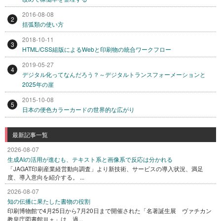
2016-08-08
2
括弧類の使い方
2018-10-11
3
HTML/CSS組版によるWebと印刷物の統合ワークフロー
2019-05-27
4
デジタル化ってなんだろう？～デジタルトランスフォーメーションと
2025年の崖
2015-10-08
5
日本の便色カラーカードの世界的な広がり
最新記事一覧
2026-08-07
生成AIの活用が進むも、テキスト系と画像系で反応は分かれる
「JAGAT印刷産業経営動向調査」より新技術、サービスの導入状況、満足
度、導入意向を紹介する。 ...
2026-08-07
知の伝播に果たした書物の役割
印刷博物館で4月25日から7月20日まで開催された「名著誕生展 ヴァチカン
教皇庁図書館Ⅲ＋」は、過...