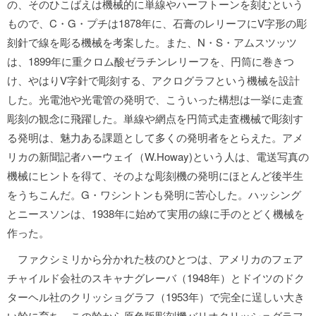
の、そのひこばえは機械的に単線やハーフトーンを刻むという
もので、C・G・プチは1878年に、石膏のレリーフにV字形の彫
刻針で線を彫る機械を考案した。また、N・S・アムスツッツ
は、1899年に重クロム酸ゼラチンレリーフを、円筒に巻きつ
け、やはりV字針で彫刻する、アクログラフという機械を設計
した。光電池や光電管の発明で、こういった構想は一挙に走査
彫刻の観念に飛躍した。単線や網点を円筒式走査機械で彫刻す
る発明は、魅力ある課題として多くの発明者をとらえた。アメ
リカの新聞記者ハーウェイ（W.Howay)という人は、電送写真の
機械にヒントを得て、そのよな彫刻機の発明にほとんど後半生
をうちこんだ。G・ワシントンも発明に苦心した。ハッシング
とニースソンは、1938年に始めて実用の線に手のとどく機械を
作った。
ファクシミリから分かれた枝のひとつは、アメリカのフェア
チャイルド会社のスキャナグレーバ（1948年）とドイツのドク
ターヘル社のクリッショグラフ（1953年）で完全に逞しい大き
い幹に育ち、この幹から原色版彫刻機バリオクリッショグラフ