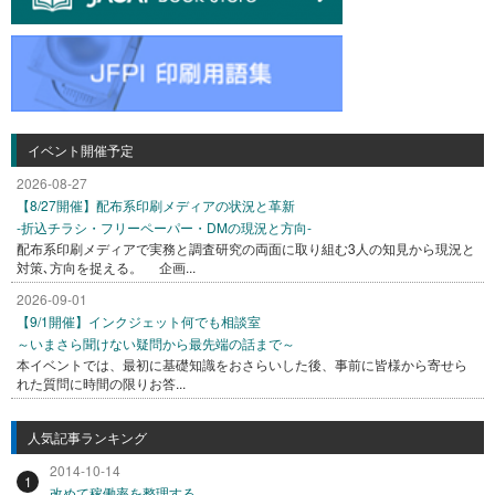
イベント開催予定
2026-08-27
【8/27開催】配布系印刷メディアの状況と革新
-折込チラシ・フリーペーパー・DMの現況と方向-
配布系印刷メディアで実務と調査研究の両面に取り組む3人の知見から現況と
対策､方向を捉える。 企画...
2026-09-01
【9/1開催】インクジェット何でも相談室
～いまさら聞けない疑問から最先端の話まで～
本イベントでは、最初に基礎知識をおさらいした後、事前に皆様から寄せら
れた質問に時間の限りお答...
人気記事ランキング
2014-10-14
1
改めて稼働率を整理する