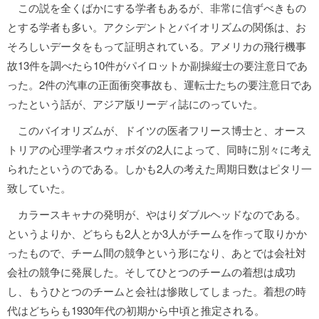
この説を全くばかにする学者もあるが、非常に信ずべきもの
とする学者も多い。アクシデントとバイオリズムの関係は、お
そろしいデータをもって証明されている。アメリカの飛行機事
故13件を調べたら10件がパイロットか副操縦士の要注意日であ
った。2件の汽車の正面衝突事故も、運転士たちの要注意日であ
ったという話が、アジア版リーディ誌にのっていた。
このバイオリズムが、ドイツの医者フリース博士と、オース
トリアの心理学者スウォボダの2人によって、同時に別々に考え
られたというのである。しかも2人の考えた周期日数はピタリ一
致していた。
カラースキャナの発明が、やはりダブルヘッドなのである。
というよりか、どちらも2人とか3人がチームを作って取りかか
ったもので、チーム間の競争という形になり、あとでは会社対
会社の競争に発展した。そしてひとつのチームの着想は成功
し、もうひとつのチームと会社は惨敗してしまった。着想の時
代はどちらも1930年代の初期から中頃と推定される。