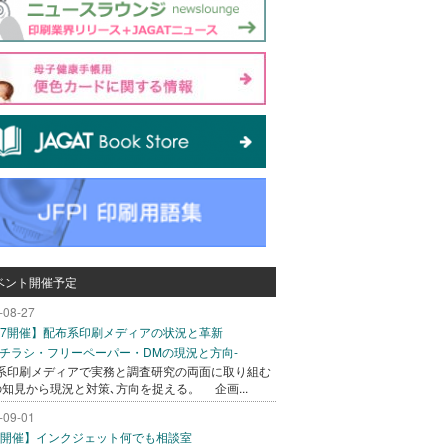
ベント開催予定
-08-27
/27開催】配布系印刷メディアの状況と革新
込チラシ・フリーペーパー・DMの現況と方向-
系印刷メディアで実務と調査研究の両面に取り組む
の知見から現況と対策､方向を捉える。 企画...
-09-01
/1開催】インクジェット何でも相談室