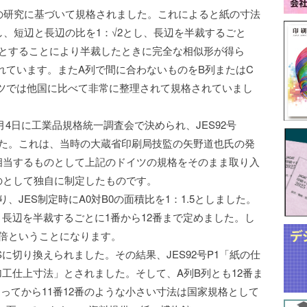
d氏の研究に基づいて規格されました。これによると紙の寸法
し、短辺と長辺の比を1：√2とし、長辺を半裁するごと
√2とすることにより半裁したときに完全な相似形が得ら
れています。またA列で間に合わないものをB列またはC
ツでは他国に比べて非常に整理されて規格されていまし
4日に工業品規格統一調査会で決められ、JES92号
した。これは、当時の大蔵省印刷局技監の矢野道也氏の発
相当するものとして上記のドイツの規格をそのまま取り入
のとして独自に制定したものです。
、JES制定時にA0対B0の面積比を1：1.5としました。
、長辺を半裁するごとに1番から12番まで定めました。し
5倍ということになります。
に切り換えられました。その結果、JES92号P1「紙の仕
「紙加工仕上寸法」とされました。そして、A列B列とも12番ま
なってから11番12番のような小さい寸法は国家規格として