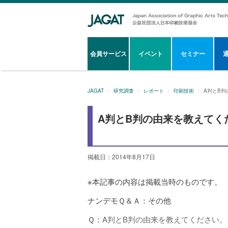
会員サービス
イベント
セミナー
JAGAT
研究調査
レポート
印刷技術
A判とB
A判とB判の由来を教えてく
掲載日：2014年8月17日
※本記事の内容は掲載当時のものです。
ナンデモＱ＆Ａ：その他
Ｑ：
A判とB判の由来を教えてください。