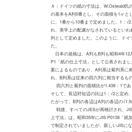
Ａ：ドイツの紙の寸法は、W.Ostwal
の基本をA列0番とし、その面積を1㎡と
に、1番から10番まで定めました。1：
れ、美学上の配慮がなされているといわ
列として定めました。このように、ドイ
た。
日本の規格は、A判もB判も昭和4年12月
P1「紙の仕上寸法」として公表されま
案によるものであり、A列系は菊判系に
れ、B列系は従来の四六判に相当するも
四六判と菊判の面積比が1.438：1であり
そして、長辺対短辺の比は1：√2と定め
たがって、B判の各辺はA判の各辺の√1.
戦後、すべてのJESが再検討され、JIS
上寸法」は、昭和35年にJIS P0138
で制定されていましたが、新しいJISに