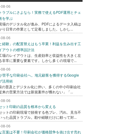
-08-06
トラブルにさよなら！実務で使えるPDF運用とチェ
術を学ぶ
現場のデジタル化が進み、PDFによるデータ入稿は
かり日常の作業として定着しました。しかし...
-08-06
と経験」の配置替えはもう卒業！利益を生み出す工
イアウトの標準設計法
工場のレイアウトは、生産効率と収益性を大きく左
る非常に重要な要素です。しかし多くの現場で...
-08-06
bが苦手な印刷会社へ。地元顧客を獲得するGoogle
プ活用術
検索の普及とデジタル化に伴い、多くの中小印刷会社
従来の営業方法では新規案件が獲れない」「...
-08-06
セット印刷の品質を根本から変える
セットの印刷現場で頻発する色ブレ、汚れ、見当不
いった品質トラブル。勘や経験だけに頼って対...
-08-06
な言葉は不要！印刷会社が価格競争を抜け出す売れ