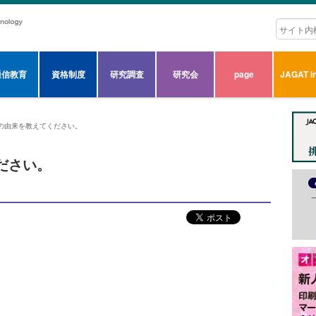
通信教育
資格制度
研究調査
研究会
page
JAGAT in
判の由来を教えてください。
ださい。