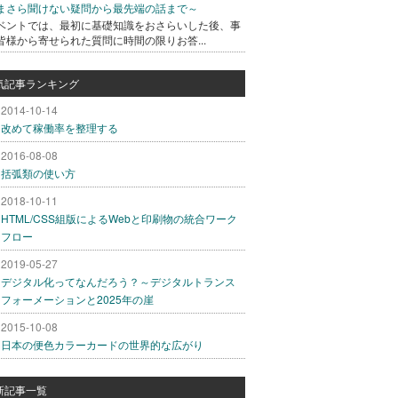
まさら聞けない疑問から最先端の話まで～
ベントでは、最初に基礎知識をおさらいした後、事
皆様から寄せられた質問に時間の限りお答...
気記事ランキング
2014-10-14
改めて稼働率を整理する
2016-08-08
括弧類の使い方
2018-10-11
HTML/CSS組版によるWebと印刷物の統合ワーク
フロー
2019-05-27
デジタル化ってなんだろう？～デジタルトランス
フォーメーションと2025年の崖
2015-10-08
日本の便色カラーカードの世界的な広がり
新記事一覧