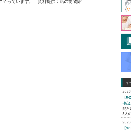
に至っています。 資料提供：紙の博物館
イ
2026
【8
-折
配布
3人
2026
【9