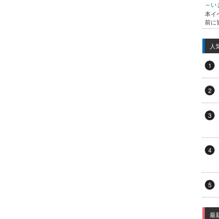
～い
本イ
前に
人
1
2
3
4
5
最