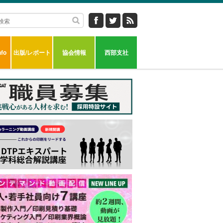
fo
出版/レポート
協会情報
西部支社