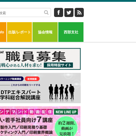
fo
出版/レポート
協会情報
西部支社