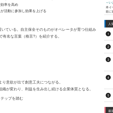
～い
産効率を高め
本イ
員が活動に参加し効果を上げる
前に
人
を置いている。自主保全そのものがオペレータが育つ仕組み
1
で有名な言葉（格言?）を紹介する。
2
3
4
より意欲が出て創意工夫につながる。
組織が変わり、利益を生み出し続ける企業体質となる。
5
ステップを踏む
最