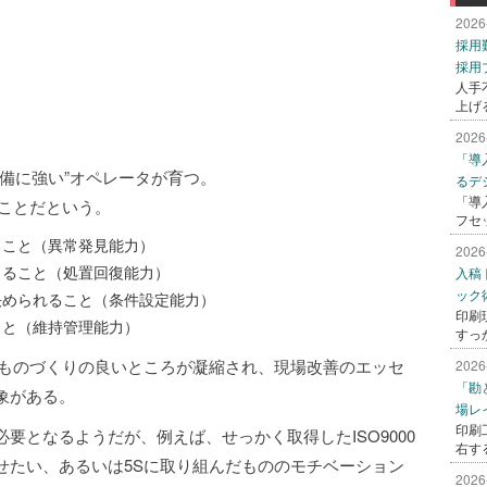
2026
採用
採用
人手
上げ
2026
「導
備に強い”オペレータが育つ。
るデ
「導
つことだという。
フセ
ること（異常発見能力）
2026
きること（処置回復能力）
入稿
ック
決められること（条件設定能力）
印刷
こと（維持管理能力）
すっ
のものづくりの良いところが凝縮され、現場改善のエッセ
2026
「勘
象がある。
場レ
印刷
要となるようだが、例えば、せっかく取得したISO9000
右す
せたい、あるいは5Sに取り組んだもののモチベーション
2026