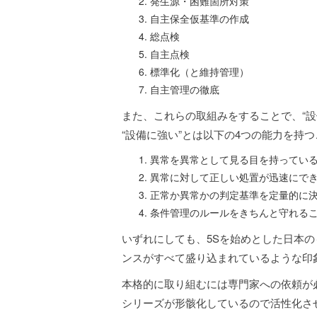
発生源・困難箇所対策
自主保全仮基準の作成
総点検
自主点検
標準化（と維持管理）
自主管理の徹底
また、これらの取組みをすることで、“設
“設備に強い”とは以下の4つの能力を持
異常を異常として見る目を持ってい
異常に対して正しい処置が迅速にで
正常か異常かの判定基準を定量的に
条件管理のルールをきちんと守れる
いずれにしても、5Sを始めとした日本
ンスがすべて盛り込まれているような印
本格的に取り組むには専門家への依頼が必
シリーズが形骸化しているので活性化さ