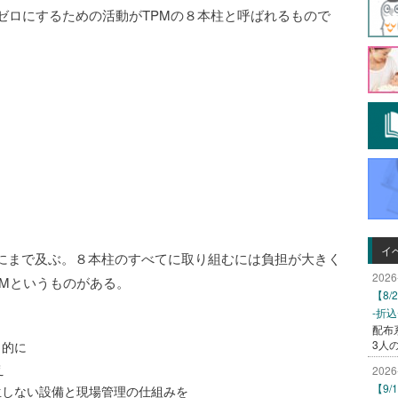
ゼロにするための活動がTPMの８本柱と呼ばれるもので
イ
にまで及ぶ。８本柱のすべてに取り組むには負担が大きく
2026
PMというものがある。
【8
-折
配布
3人
目的に
え
2026
【9
生しない設備と現場管理の仕組みを