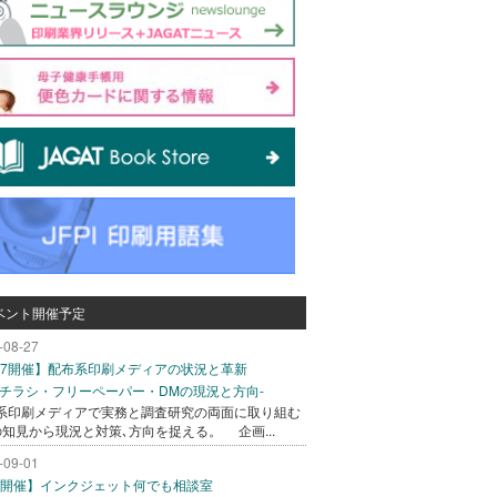
ベント開催予定
-08-27
/27開催】配布系印刷メディアの状況と革新
込チラシ・フリーペーパー・DMの現況と方向-
系印刷メディアで実務と調査研究の両面に取り組む
の知見から現況と対策､方向を捉える。 企画...
-09-01
/1開催】インクジェット何でも相談室