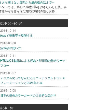
まさら聞けない疑問から最先端の話まで～
ベントでは、最初に基礎知識をおさらいした後、事
皆様から寄せられた質問に時間の限りお答...
気記事ランキング
2014-10-14
改めて稼働率を整理する
2016-08-08
括弧類の使い方
2018-10-11
HTML/CSS組版によるWebと印刷物の統合ワーク
フロー
2019-05-27
デジタル化ってなんだろう？～デジタルトランス
フォーメーションと2025年の崖
2015-10-08
日本の便色カラーカードの世界的な広がり
新記事一覧