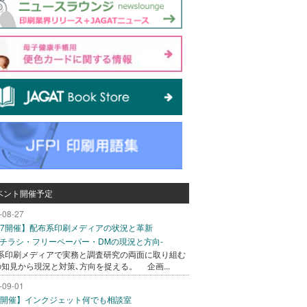
ベント開催予定
-08-27
/27開催】配布系印刷メディアの状況と革新
込チラシ・フリーペーパー・DMの現況と方向-
系印刷メディアで実務と調査研究の両面に取り組む
の知見から現況と対策､方向を捉える。 企画...
-09-01
/1開催】インクジェット何でも相談室