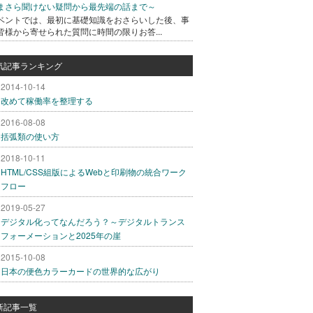
まさら聞けない疑問から最先端の話まで～
ベントでは、最初に基礎知識をおさらいした後、事
皆様から寄せられた質問に時間の限りお答...
気記事ランキング
2014-10-14
改めて稼働率を整理する
2016-08-08
括弧類の使い方
2018-10-11
HTML/CSS組版によるWebと印刷物の統合ワーク
フロー
2019-05-27
デジタル化ってなんだろう？～デジタルトランス
フォーメーションと2025年の崖
2015-10-08
日本の便色カラーカードの世界的な広がり
新記事一覧