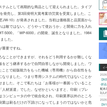
テムとして画期的な商品として迎えられました。タイプ
Eを発売し、第3回発明大賞考案功労賞を受賞しました。こ
芝JW-10）が発表されました。当初は価格面と品質面から
れは敵ではない。どうやって使おうか」と開発に力を入れ
5000」「WP-6000」の開発、誕生となりました。1984
しました。
が重要ですね。
なことができますが、それをどう利用するかが難しくな
版をどう継承するかで自問自答しながら開発しました。ワ
イ
ったことで組版能力をもった機械（専用機）から自在性をも
2026
になりました。つまり専用システムの時代ではないことか
【8
せました。そこで私たちは「お客様が一番困っていること
-折
配布
「人材派遣」でした。なぜかといいますと、印刷（プレ
3人
はコンピュータの中で統合化され、印刷業界以外のところ
2026
刷業は刷るだけの下請けになってしまうのではないかと危
【9