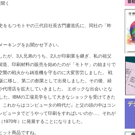
に聞く
歴史をもつモトヤの三代目社長古門慶造氏に、同社の「昨
クメーキングをお聞かせ下さい。
たが、3人兄弟のうち、2人が印刷業を継ぎ、私の祖父
製造、印刷材料の販売を始めたのが「モトヤ」の始まりで
空襲の戦火から鋳造機を守るのに大変苦労しました。 戦
大阪に移し、第二の創業として出発しました。その後、経
や代理店を拡大していきました。 エポックな出会いとな
でした。IBMの工場見学をして大きなショックを受けてきた
、これからはコンピュータの時代だ』と父の頭の中はコン
ンピュータでどうやって印刷をすればいいのか…、それが
（1970年）に発展することになりました。
ヒット商品ですね。