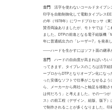
古門
活字を使わないコールドタイプシス
印字を自動制御化して電動タイプレスE
の年（1978年）にワードプロセッサ（東
賛否両論ありましたが、モトヤでは「こ
ました。DTPの前進となる電子組版機「MT-
年に普通紙出力の「レーザー7」を発表
――ハードを生かすにはソフト面の継承
古門
ハードの自由度が高まればいろいろ
ってきます。タイプレスのころは活字組
ープロからDTPとなりオープン化にな
った安価なソフトで仕事がこなせるよう
ら、メーカーから商社へと軸足を移動さ
は何だろう」と考えました。その一つが
ス）の前工程（デザイン、組版、版下）
で制作されることが多くなりました。印