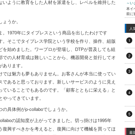
ないように教育をした人材を派遣をし、レベルを維持した
～い
本イ
前に
しょうか。
人
。1970年にタイプレスという商品を出したわけです
す。そこでタイプレス学院という学校を作り、操作、組版
1
どを始めました。ワープロが登場し、DTPが普及しても組
2
部での人材育成は難しいことから、機器開発と並行してオ
があります。
3
けでは魅力も夢もありません。お客さんが本当に使ってい
スであると思っております。新しいサービスのように見え
っていることでもあるのです。「顧客とともに栄える」と
4
とやってきています。
体例がp-collaboでしょうか。
5
llaboの認知度が上がってきました。切っ掛けは1995年
う復興すべきかを考えると、復興に向けて機械を買ってほ
最