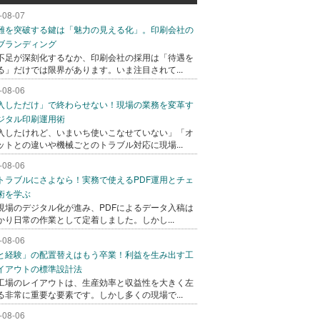
-08-07
難を突破する鍵は「魅力の見える化」。印刷会社の
ブランディング
不足が深刻化するなか、印刷会社の採用は「待遇を
る」だけでは限界があります。いま注目されて...
-08-06
入しただけ」で終わらせない！現場の業務を変革す
ジタル印刷運用術
入したけれど、いまいち使いこなせていない」「オ
ットとの違いや機械ごとのトラブル対応に現場...
-08-06
トラブルにさよなら！実務で使えるPDF運用とチェ
術を学ぶ
現場のデジタル化が進み、PDFによるデータ入稿は
かり日常の作業として定着しました。しかし...
-08-06
と経験」の配置替えはもう卒業！利益を生み出す工
イアウトの標準設計法
工場のレイアウトは、生産効率と収益性を大きく左
る非常に重要な要素です。しかし多くの現場で...
-08-06