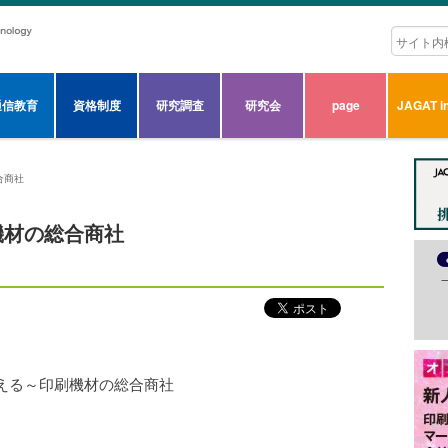
通信教育
資格制度
研究調査
研究会
page
JAGAT in
合商社
機材の総合商社
える～印刷機材の総合商社