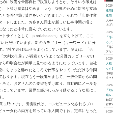
ために設備を全部自社で設置しようとか、そういう考えは
2026
う、下請け感覚はやめましょう、復興のために対等な立場
採用
ことを呼び掛け賛同をいただきました。それで「印刷作業
採用
人手
タートしました。お客さん同士が新しい仕事仲間が増え
上げ
になったと非常に喜んでいただいています。
2026
ートサイトとして「
p-collabo.com
」を立ち上げて、ここ
「導
ていただいています。31のカテゴリー（キーワード）に分
るデ
「導
す。1社で3分野出せるようにしています。例えば、「会
フセ
「大判の印刷」が得意というような分野カテゴリーが31
2026
から印刷会社が簡単に見つかるようになっています。自社
入稿
ック
逆にちょっと離れたところで仕事をやっていただける仲間
印刷
ております。現在もう一段進めまして、一般企業からの問
すっ
と考え、お客さんのご要望を受け取り、自動的にメールを
2026
うにしています。業界全部がしっかり儲かるような形にし
「勘
場レ
す。
印刷
の真っ只中です。団塊世代は、コンピュータ化されるプロ
右す
ピュータ化の両方を知っている人間ですね。定年になった
2026