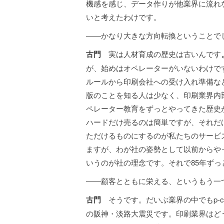
機感を感じ、データ作りが他業界に流れ
いと考えたわけです。
――かなり大きな方向転換ということで
古門
実は人材育成の歴史は古いんですよ
が、始めはオペレーターがいないわけで
ルールから印刷会社への受け入れ準備な
版のことを知る人は少なく、印刷業界内
ペレーター教育をずっとやってきた歴史
ハードだけ売るのは簡単ですが、それだ
ただけるものにするのが私たちのサービ
ますが、わが社の姿勢として以前からや
いうのが社の理念です。それで85年ずっ
――顧客とともに栄える、というもう一つの具
古門
そうです。だいぶ業界の中でもp-co
の阪神・淡路大震災です。印刷業界はど