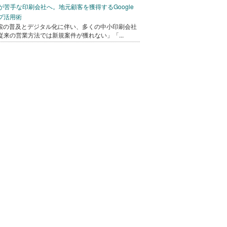
bが苦手な印刷会社へ。地元顧客を獲得するGoogle
プ活用術
検索の普及とデジタル化に伴い、多くの中小印刷会社
従来の営業方法では新規案件が獲れない」「...