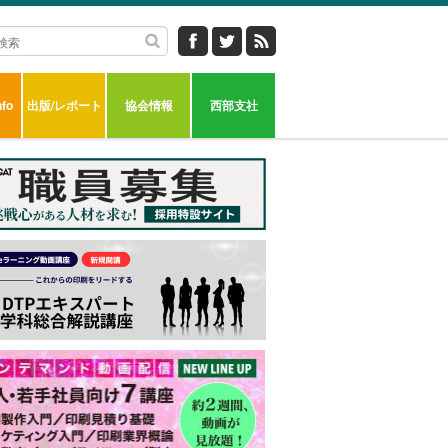
fo
出版/レポート
協会情報
西部支社