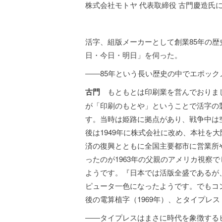
株式会社モトヤ 代表取締役 古門慶造氏
活字、組版メーカーとして創業85年の
日・今日・明日」を伺った。
――85年という長い歴史の中でエポッ
古門
もともとは印刷業を営んでおりまし
が「印刷のもとや」ということで活字の
す。当時は姫路に拠点があり、戦争中は
後は1949年に株式会社に改め、本社を
済の復興とともに全国主要都市に営業所
ったのが1963年の父親のアメリカ視察
ようです。『日本では活版全盛であるが
ピュータ一色になったようです。でもコ
後の電算植字（1969年）、とタイプレス
――タイプレスはまさに時代を象徴する