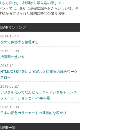
まさら聞けない疑問から最先端の話まで～
ベントでは、最初に基礎知識をおさらいした後、事
皆様から寄せられた質問に時間の限りお答...
気記事ランキング
2014-10-14
改めて稼働率を整理する
2016-08-08
括弧類の使い方
2018-10-11
HTML/CSS組版によるWebと印刷物の統合ワーク
フロー
2019-05-27
デジタル化ってなんだろう？～デジタルトランス
フォーメーションと2025年の崖
2015-10-08
日本の便色カラーカードの世界的な広がり
新記事一覧