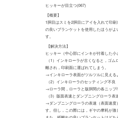
ヒッキーが目立つ(067)
【概要】
1胴目はスミを2胴目にアイを入れて印
の良いブランケットを使用したほうがよ
す。
【解決方法】
ヒッキー（中心部にインキが付着した小
（1）インキローラが古くなると，ゴム
離され，印刷面に運ばれてしまう。
→インキローラ表面がツルツルに見える
（2）インキローラのセッティング不良
→ローラ間，ローラと版胴間の各ニップ
（3）版面表速とダンプニングローラ表
→ダンプニングローラの表速（表面速度
す。但し，この際には，ギヤの摩耗が激
また，紙離れの良いブランケットはどち