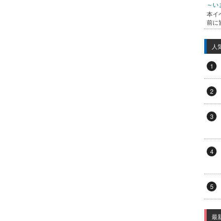
～い
本イ
前に
人
1
2
3
4
5
最