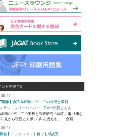
ベント開催予定
-08-27
/27開催】配布系印刷メディアの状況と革新
込チラシ・フリーペーパー・DMの現況と方向-
系印刷メディアで実務と調査研究の両面に取り組む
の知見から現況と対策､方向を捉える。 企画...
-09-01
/1開催】インクジェット何でも相談室