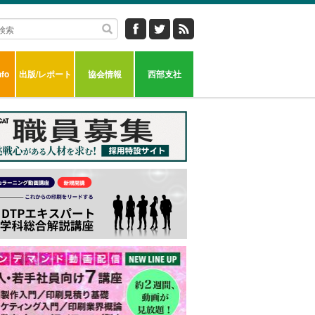
fo
出版/レポート
協会情報
西部支社