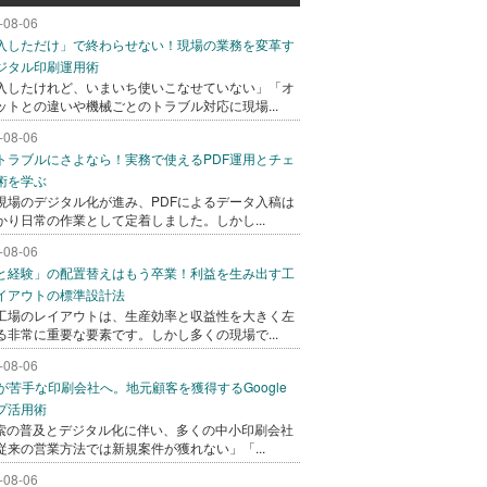
-08-06
入しただけ」で終わらせない！現場の業務を変革す
ジタル印刷運用術
入したけれど、いまいち使いこなせていない」「オ
ットとの違いや機械ごとのトラブル対応に現場...
-08-06
トラブルにさよなら！実務で使えるPDF運用とチェ
術を学ぶ
現場のデジタル化が進み、PDFによるデータ入稿は
かり日常の作業として定着しました。しかし...
-08-06
と経験」の配置替えはもう卒業！利益を生み出す工
イアウトの標準設計法
工場のレイアウトは、生産効率と収益性を大きく左
る非常に重要な要素です。しかし多くの現場で...
-08-06
bが苦手な印刷会社へ。地元顧客を獲得するGoogle
プ活用術
検索の普及とデジタル化に伴い、多くの中小印刷会社
従来の営業方法では新規案件が獲れない」「...
-08-06