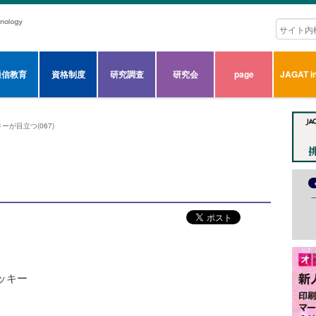
通信教育
資格制度
研究調査
研究会
page
JAGAT in
ーが目立つ(067)
ッキー