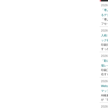
2026
「導
るデ
「導
フセ
2026
入稿
ック
印刷
すっ
2026
「勘
場レ
印刷
右す
2026
We
マッ
AI
が「
2026