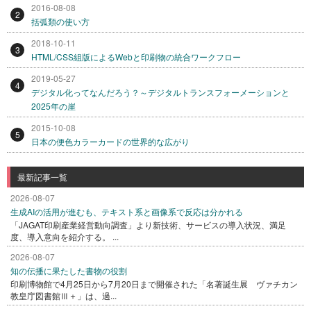
2016-08-08
2
括弧類の使い方
2018-10-11
3
HTML/CSS組版によるWebと印刷物の統合ワークフロー
2019-05-27
4
デジタル化ってなんだろう？～デジタルトランスフォーメーションと
2025年の崖
2015-10-08
5
日本の便色カラーカードの世界的な広がり
最新記事一覧
2026-08-07
生成AIの活用が進むも、テキスト系と画像系で反応は分かれる
「JAGAT印刷産業経営動向調査」より新技術、サービスの導入状況、満足
度、導入意向を紹介する。 ...
2026-08-07
知の伝播に果たした書物の役割
印刷博物館で4月25日から7月20日まで開催された「名著誕生展 ヴァチカン
教皇庁図書館Ⅲ＋」は、過...