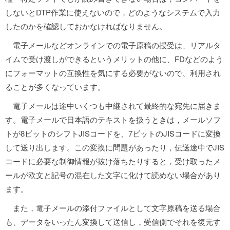
しないとDTP作業に使えないので，どのようなシステムで入力
したのかを確認しておかなければなりません。
電子メールなどオンラインでの電子原稿の授受は、リアルタ
イムで受け渡しができるというメリットの他に、FDなどのよう
にフォーマットの互換性を気にする必要がないので、利用され
ることが多くなっています。
電子メールは途中いくつも中継されて最終的な宛先に届きま
す。電子メールで日本語のテキストを扱うときは，メールソフ
トが8ビットのシフトJISコードを、7ビットのJISコードに変換
して送り出します。この変換に問題があったり，伝送途中でJIS
コードに必要な制御情報が抜け落ちたりすると，受け取ったメ
ールが欧文と記号の混在した文字に化けて読めない場合があり
ます。
また，電子メールの添付ファイルとして文字原稿を送る場合
も、データをいったん変換して送信し，受信側でそれを復元す