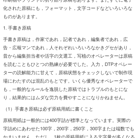
化された原稿にも，フォーマット，文字コードなどいろいろな
ものがあります。
1. 手書き原稿
手書き原稿は，作家であれ，記者であれ，編集者であれ，広
告・広報マンであれ，人それぞれいろいろなかきグセがあり，
昔から編集担当者や活字の文選工，写植のオペレーターは原稿
を読むこともひとつの熟練が必要でした。入力，DTPオペレー
ターの読解能力に甘えて，原稿状態をチェックしないで制作現
場にわたすのは混乱のもとです。いくら優秀なオペレーターで
も，一般的なルールを逸脱した原稿ではトラブルのもとにな
り，結果的にはムダな労力を費やすことになりかねません。
（1）手書き原稿は必ず原稿用紙に書くこと
原稿用紙は一般的には400字詰が標準となっています。実際の
字詰めにあわせた100字，200字，250字，300字または端数でも
かまいません。ただし，1枚の原稿用紙に入る文字量が多くなる