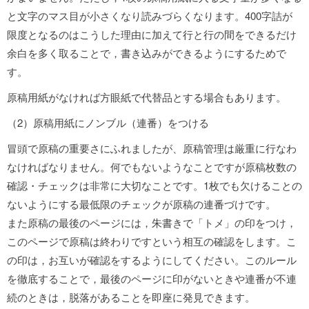
と文字のマス目が小さくなり読みづらくなります。400字詰が
限度となるのはこうした理由に加えて行と行の間をできるだけ
余白を多く取ることで，書き込みができるようにするためで
す。
原稿用紙がなければ方眼紙で代替品とする場合もあります。
（2）原稿用紙にノンブル（連番）をつける
冒頭で原稿の重要さにふれましたが、原稿管理は厳重に行なわ
なければなりません。何でもないようなことですが原稿枚数の
確認・チェックは非常に大切なことです。1枚でも欠けることの
ないようにする最低限のチェックが原稿の連番づけです。
また原稿の最後のページには，朱書きで「トメ」の印をつけ，
このページで原稿は終わりですという相互の確認をします。こ
の印は，お互いが確認をするようにしてください。このルール
を徹底することで，最後のページに印がないときや連番が不連
続のときは，脱落があることを即座に発見できます。