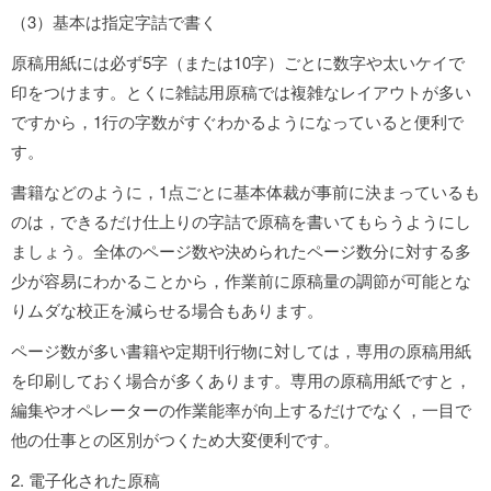
（3）基本は指定字詰で書く
原稿用紙には必ず5字（または10字）ごとに数字や太いケイで
印をつけます。とくに雑誌用原稿では複雑なレイアウトが多い
ですから，1行の字数がすぐわかるようになっていると便利で
す。
書籍などのように，1点ごとに基本体裁が事前に決まっているも
のは，できるだけ仕上りの字詰で原稿を書いてもらうようにし
ましょう。全体のページ数や決められたページ数分に対する多
少が容易にわかることから，作業前に原稿量の調節が可能とな
りムダな校正を減らせる場合もあります。
ページ数が多い書籍や定期刊行物に対しては，専用の原稿用紙
を印刷しておく場合が多くあります。専用の原稿用紙ですと，
編集やオペレーターの作業能率が向上するだけでなく，一目で
他の仕事との区別がつくため大変便利です。
2. 電子化された原稿