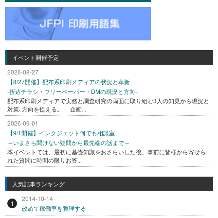
イベント開催予定
2026-08-27
【8/27開催】配布系印刷メディアの状況と革新
-折込チラシ・フリーペーパー・DMの現況と方向-
配布系印刷メディアで実務と調査研究の両面に取り組む3人の知見から現況と
対策､方向を捉える。 企画...
2026-09-01
【9/1開催】インクジェット何でも相談室
～いまさら聞けない疑問から最先端の話まで～
本イベントでは、最初に基礎知識をおさらいした後、事前に皆様から寄せら
れた質問に時間の限りお答...
人気記事ランキング
2014-10-14
1
改めて稼働率を整理する