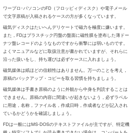
ワープロ･パソコンのFD（フロッピィディスク）や電子メール
で文字原稿が入稿されるケースの方が多くなっています。
磁気ディスクはたいへんデリケートで磁力を極度に嫌います。
また，FDはプラスチック円盤の盤面に磁性膜を塗布した薄ドー
ナツ盤レコードのようなものですから衝撃には弱いものです。
よくマニュアルなどに取扱注意が書かれていますが、それらに
沿った扱いをし、持ち運びは必ずケースに入れましょう。
磁気媒体は紙ほどの信頼性はありません。万一のことを考え，
原稿のバックアップ・コピーを取る習慣を持ちましょう。
磁気媒体は手書き原稿のように外観から中身を判読することは
できません。原稿の内容に間違いが起きないよう，必ずラベル
に用途，名称，ファイル名，作成日時，作成者などが記入され
ているかどうかを確認しましょう。
FDは一般にはMS-DOSのテキストファイルが主ですが、特定機
種・特定ソフトでしか読み書きできない場合は，コンバートを