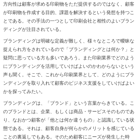
方向性は顧客が求める印刷物をただ提供するのではなく、顧客
が印刷物を作成する目的、課題を解決するという発想を持つこ
とである。その手法の一つとして印刷会社と相性のよいブラン
ディングが注目されている。
ブランディングは明確な定義が難しく、様々なところで曖昧な
捉えられ方をされているので「ブランディングとは何か？」と
疑問に思っている方も多いであろう。また印刷業界でどのよう
にブランディングを活用していけばよいのかわからないという
声も聞く。そこで、これから印刷業界として、どのようにブラ
ンディングを取り入れて顧客のビジネス支援をしていけばよい
かを探ってみたい。
ブランディングは、「ブランド」という言葉からきている。こ
のブランドとは、企業、もしくは商品・サービスそのものであ
り、なおかつ顧客が「他とは何か違うもの」と認識している状
態である。それは、顧客自身が何らかのメリットを感じている
ことの裏返しでもある。そのため顧客にニーズが発生した時