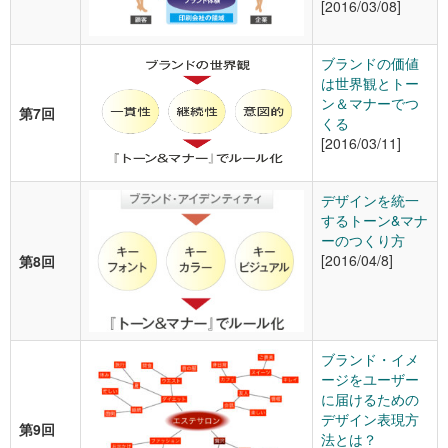
[2016/03/08]
ブランドの価値
は世界観とトー
ン＆マナーでつ
第7回
くる
[2016/03/11]
デザインを統一
するトーン&マナ
ーのつくり方
[2016/04/8]
第8回
ブランド・イメ
ージをユーザー
に届けるための
デザイン表現方
第9回
法とは？