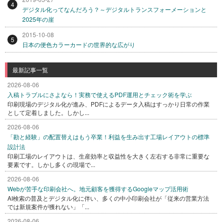
4
デジタル化ってなんだろう？～デジタルトランスフォーメーションと
2025年の崖
2015-10-08
5
日本の便色カラーカードの世界的な広がり
最新記事一覧
2026-08-06
入稿トラブルにさよなら！実務で使えるPDF運用とチェック術を学ぶ
印刷現場のデジタル化が進み、PDFによるデータ入稿はすっかり日常の作業
として定着しました。しかし...
2026-08-06
「勘と経験」の配置替えはもう卒業！利益を生み出す工場レイアウトの標準
設計法
印刷工場のレイアウトは、生産効率と収益性を大きく左右する非常に重要な
要素です。しかし多くの現場で...
2026-08-06
Webが苦手な印刷会社へ。地元顧客を獲得するGoogleマップ活用術
AI検索の普及とデジタル化に伴い、多くの中小印刷会社が「従来の営業方法
では新規案件が獲れない」「...
2026-08-06