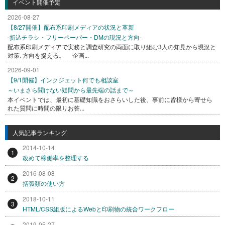
イベント開催予定
2026-08-27
【8/27開催】配布系印刷メディアの状況と革新
-折込チラシ・フリーペーパー・DMの現況と方向-
配布系印刷メディアで実務と調査研究の両面に取り組む3人の知見から現況と
対策､方向を捉える。 企画...
2026-09-01
【9/1開催】インクジェット何でも相談室
～いまさら聞けない疑問から最先端の話まで～
本イベントでは、最初に基礎知識をおさらいした後、事前に皆様から寄せら
れた質問に時間の限りお答...
人気記事ランキング
2014-10-14
1
改めて稼働率を整理する
2016-08-08
2
括弧類の使い方
2018-10-11
3
HTML/CSS組版によるWebと印刷物の統合ワークフロー
2019-05-27