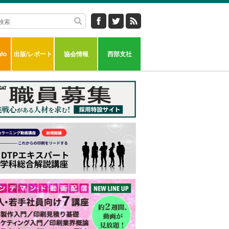
fo
出版/レポート
協会情報
西部支社