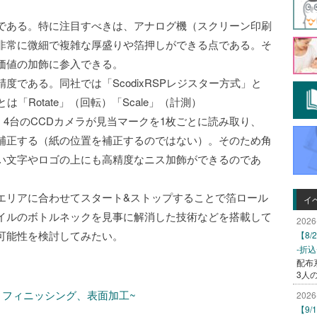
である。特に注目すべきは、アナログ機（スクリーン印刷
非常に微細で複雑な厚盛りや箔押しができる点である。そ
価値の加飾に参入できる。
である。同社では「ScodixRSPレジスター方式」と
「Rotate」（回転）「Scale」（計測）
である。4台のCCDカメラが見当マークを1枚ごとに読み取り、
算補正する（紙の位置を補正するのではない）。そのため角
い文字やロゴの上にも高精度なニス加飾ができるのであ
エリアに合わせてスタート&ストップすることで箔ロール
イ
イルのボトルネックを見事に解消した技術などを搭載して
2026
可能性を検討してみたい。
【8
-折
配布
3人
J機、フィニッシング、表面加工~
2026
【9