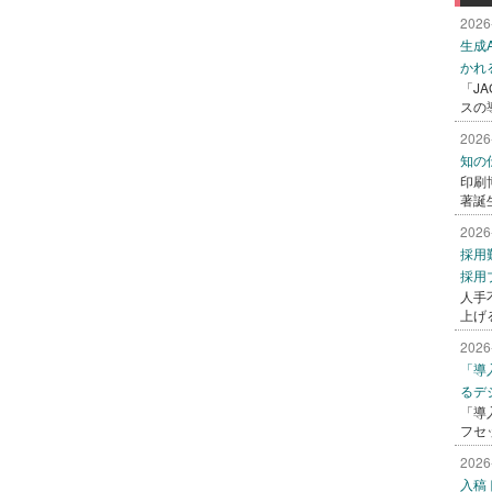
2026
生成
かれ
「J
スの
2026
知の
印刷
著誕
2026
採用
採用
人手
上げ
2026
「導
るデ
「導
フセ
2026
入稿