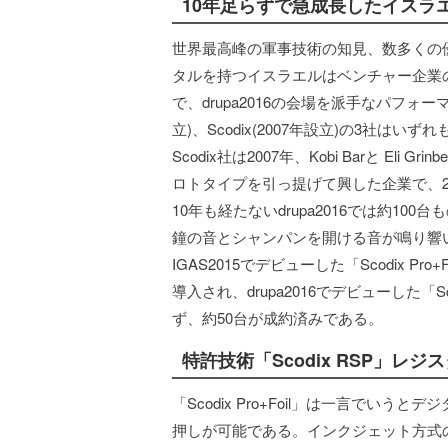
10年足らずで急成長したイスラ
世界最高峰の軍事技術の知見、数多くの
タルを持つイスラエルはベンチャー企業
で、drupa2016の会場を派手なパフォーマンス
立)、Scodix(2007年設立)の3社は
Scodix社は2007年、Kobi Barと E
ロトタイプを引っ提げて興した企業で、2
10年も経たないdrupa2016では約1
鐘の音とシャンパンを開ける音が鳴り響
IGAS2015でデビューした「Scodix 
導入され、drupa2016でデビューした「S
ず、約50台が成約済みである。
特許技術「Scodix RSP」レジ
「Scodix Pro+Foil」は一言でい
押しが可能である。インクジェット方式