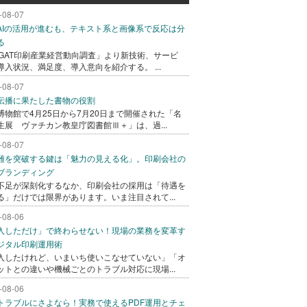
-08-07
AIの活用が進むも、テキスト系と画像系で反応は分
る
AGAT印刷産業経営動向調査」より新技術、サービ
導入状況、満足度、導入意向を紹介する。 ...
-08-07
伝播に果たした書物の役割
博物館で4月25日から7月20日まで開催された「名
生展 ヴァチカン教皇庁図書館Ⅲ＋」は、過...
-08-07
難を突破する鍵は「魅力の見える化」。印刷会社の
ブランディング
不足が深刻化するなか、印刷会社の採用は「待遇を
る」だけでは限界があります。いま注目されて...
-08-06
入しただけ」で終わらせない！現場の業務を変革す
ジタル印刷運用術
入したけれど、いまいち使いこなせていない」「オ
ットとの違いや機械ごとのトラブル対応に現場...
-08-06
トラブルにさよなら！実務で使えるPDF運用とチェ