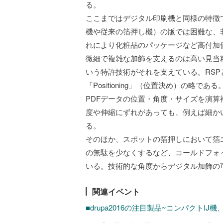
る。
ここまではデジタル印刷機と同様の特徴
機や従来の箔押し機）の版では困難な、
れにより化粧品のパッケージなど高付加
微細で複雑な加飾を支えるのは高い見当精度
いう特許技術がそれを支えている。RSPとは
「Positioning」（位置決め）の略
PDFデータの位置・角度・サイズを演
度や伸縮にずれがあっても、例えば細か
る。
そのほか、スポットの箔押しにおいて箔
の無駄を少なくするなど、コールドフォ
いる。技術的な角度からデジタル加飾の
関連イベント
■drupa2016の注目製品~コンパクトI