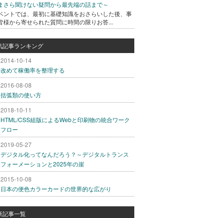
まさら聞けない疑問から最先端の話まで～
ベントでは、最初に基礎知識をおさらいした後、事
皆様から寄せられた質問に時間の限りお答...
気記事ランキング
2014-10-14
改めて稼働率を整理する
2016-08-08
括弧類の使い方
2018-10-11
HTML/CSS組版によるWebと印刷物の統合ワーク
フロー
2019-05-27
デジタル化ってなんだろう？～デジタルトランス
フォーメーションと2025年の崖
2015-10-08
日本の便色カラーカードの世界的な広がり
新記事一覧