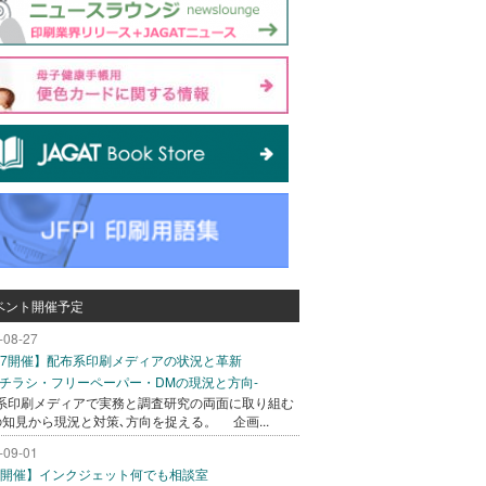
ベント開催予定
-08-27
/27開催】配布系印刷メディアの状況と革新
込チラシ・フリーペーパー・DMの現況と方向-
系印刷メディアで実務と調査研究の両面に取り組む
の知見から現況と対策､方向を捉える。 企画...
-09-01
/1開催】インクジェット何でも相談室