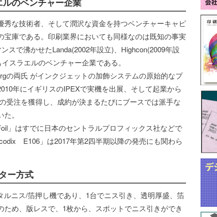
エルのベンチャー企業
優秀な技術者、そして潤沢な資金を持つベンチャーキャピ
の宝庫である。印刷業界においても同様なのは既知の事実
で沸かせたLanda(2002年設立)、Highcon(2009年設
いずれもイスラエルのベンチャー企業である。
li Grinbergの両氏 がインクジェットの加飾システムの原始的なプ
010年にイギリスのIPEXで実機を出展、そして起業から
00台もの受注を獲得し、成約が決まるたびにブースでは派手な
いた。
Pro+Foil」はすでに日本のセントラルプロフィックス社などで
codix E106」は2017年第2四半期以降の発売にも関わら
スター方式
うとデジタルニス/箔押し機であり、1台でニス引き、透明厚盛、箔
のため、版レスで、1枚から、スポットでニス引きができ