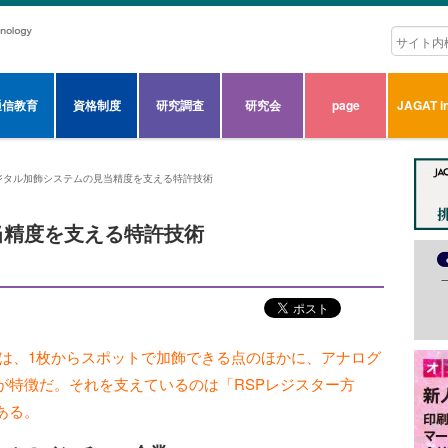
通信教育
資格制度
研究調査
研究会
page
JAGAT in
ジタル加飾システムの見当精度を支える特許技術
当精度を支える特許技術
テムは、1枚からスポットで加飾できる点のほかに、アナログ
が特徴だ。それを支えているのは「RSPレジスター方
ある。