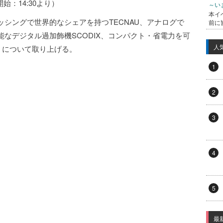
付開始：14:30より）
～い
本イ
シングで世界的なシェアを持つTECNAU、アナログで
前に
なデジタル過加飾機SCODIX、コンパクト・省電力を可
人
1」について取り上げる。
1
2
3
4
5
最