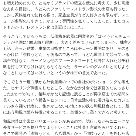
も増え始めたので、ともかくブランドの確立を優先に考えて、少し高級
な方向を目指し、うどんのファミリーレストラン形式の出店も行った。
しかし家族連れで訪れる客は、家族全員がうどん好きとも限らず、メニ
ューが多彩化しすぎて、かえって専門性を低くしてしまった。またコス
トもかかり、レストラン化は先延ばしにした。
そうこうしているうちに、低価格を武器に同業者の「は×○うどんチェー
ン」が全国に160店舗と躍進し、大きく差をつけられてしまった。株主と
も話し合った結果、事業の目指すところはチェーン展開にあり、そのき
っかけに「讃岐うどん」があるのであって、うどん屋同士で競っている
場合ではなく、ラーメンも他のファーストフードも視野に入れた競争戦
略を打ち立てなければならなくなった。ラーメンのグルメ店と同じよう
なことになってはいけないというのが株主の意見であった。
そこでもう一度白紙から外食産業の中での自社のポジショニングを考え
た。ヒヤリング調査をしたところ、なかなか外食では家庭的なあっさり
したおかずがなく、後味がかなり記憶に残ることが再来店までの期間を
長くしているという報告をヒントに、日常生活の中に溶け込んだカジュ
アルさを麺で代表し、飽きがこない心地よさの残る和風軽食として、麺
にあう和風惣菜を特徴とすることで、単価を少し高くできると考えた。
和風惣菜は非常にバリエーションがあるので、試行しながらユニークな
外食サービスを探り当てようということに社員も意欲をみせてくれた。
そこで屋号の「讃岐うどん 八八麺所」から「讃岐うどん」を外した店