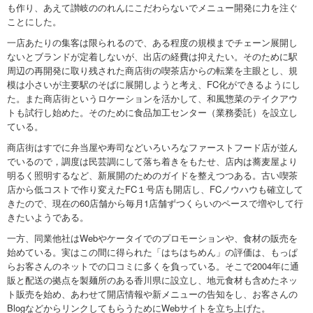
も作り、あえて讃岐ののれんにこだわらないでメニュー開発に力を注ぐ
ことにした。
一店あたりの集客は限られるので、ある程度の規模までチェーン展開し
ないとブランドが定着しないが、出店の経費は抑えたい。そのために駅
周辺の再開発に取り残された商店街の喫茶店からの転業を主眼とし、規
模は小さいが主要駅のそばに展開しようと考え、FC化ができるようにし
た。また商店街というロケーションを活かして、和風惣菜のテイクアウ
トも試行し始めた。そのために食品加工センター（業務委託）を設立し
ている。
商店街はすでに弁当屋や寿司などいろいろなファーストフード店が並ん
でいるので，調度は民芸調にして落ち着きをもたせ、店内は蕎麦屋より
明るく照明するなど、新展開のためのガイドを整えつつある。古い喫茶
店から低コストで作り変えたFC１号店も開店し、FCノウハウも確立して
きたので、現在の60店舗から毎月1店舗ずつくらいのペースで増やして行
きたいようである。
一方、同業他社はWebやケータイでのプロモーションや、食材の販売を
始めている。実はこの間に得られた「はちはちめん」の評価は、もっぱ
らお客さんのネットでの口コミに多くを負っている。そこで2004年に通
販と配送の拠点を製麺所のある香川県に設立し、地元食材も含めたネッ
ト販売を始め、あわせて開店情報や新メニューの告知をし、お客さんの
BlogなどからリンクしてもらうためにWebサイトを立ち上げた。