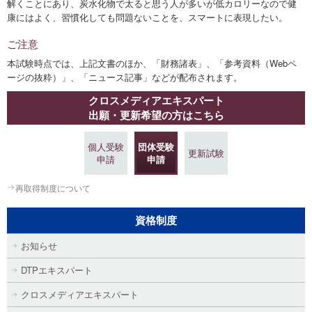
解くことにあり、炭水化物で太ると思う人が多いが低カロリーなので健
康にはよく、習慣化しても問題ないことを、スマートに表現したい。
ご注意
本試験時点では、上記文書のほか、「財務諸表」、「参考資料（Webペ
ージの抜粋）」、「ニュース記事」などが配布されます。
クロスメディアエキスパート
出願・更新希望の方はこちら
個人受験
団体受験
更新試験
申請
申請
再取得制度について
資格制度
お知らせ
DTPエキスパート
クロスメディアエキスパート