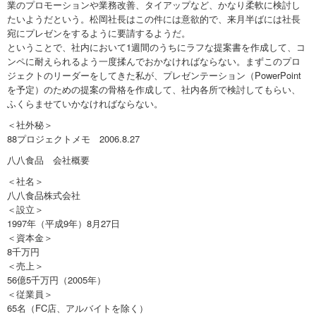
業のプロモーションや業務改善、タイアップなど、かなり柔軟に検討し
たいようだという。松岡社長はこの件には意欲的で、来月半ばには社長
宛にプレゼンをするように要請するようだ。
ということで、社内において1週間のうちにラフな提案書を作成して、コ
ンペに耐えられるよう一度揉んでおかなければならない。まずこのプロ
ジェクトのリーダーをしてきた私が、プレゼンテーション（PowerPoint
を予定）のための提案の骨格を作成して、社内各所で検討してもらい、
ふくらませていかなければならない。
＜社外秘＞
88プロジェクトメモ 2006.8.27
八八食品 会社概要
＜社名＞
八八食品株式会社
＜設立＞
1997年（平成9年）8月27日
＜資本金＞
8千万円
＜売上＞
56億5千万円（2005年）
＜従業員＞
65名（FC店、アルバイトを除く）