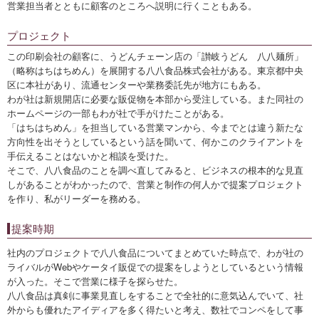
営業担当者とともに顧客のところへ説明に行くこともある。
プロジェクト
この印刷会社の顧客に、うどんチェーン店の「讃岐うどん 八八麺所」
（略称はちはちめん）を展開する八八食品株式会社がある。東京都中央
区に本社があり、流通センターや業務委託先が地方にもある。
わが社は新規開店に必要な販促物を本部から受注している。また同社の
ホームページの一部もわが社で手がけたことがある。
「はちはちめん」を担当している営業マンから、今までとは違う新たな
方向性を出そうとしているという話を聞いて、何かこのクライアントを
手伝えることはないかと相談を受けた。
そこで、八八食品のことを調べ直してみると、ビジネスの根本的な見直
しがあることがわかったので、営業と制作の何人かで提案プロジェクト
を作り、私がリーダーを務める。
提案時期
社内のプロジェクトで八八食品についてまとめていた時点で、わが社の
ライバルがWebやケータイ販促での提案をしようとしているという情報
が入った。そこで営業に様子を探らせた。
八八食品は真剣に事業見直しをすることで全社的に意気込んでいて、社
外からも優れたアイディアを多く得たいと考え、数社でコンペをして事