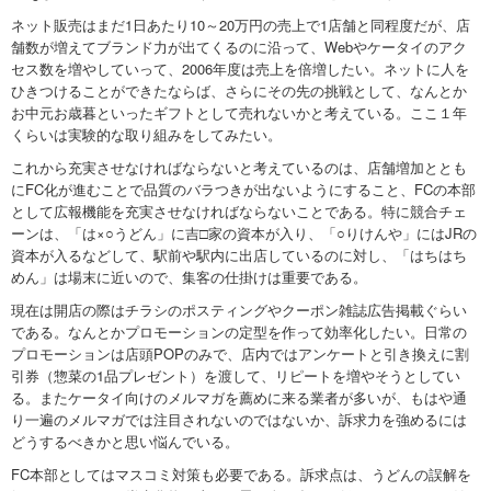
ネット販売はまだ1日あたり10～20万円の売上で1店舗と同程度だが、店
舗数が増えてブランド力が出てくるのに沿って、Webやケータイのアク
セス数を増やしていって、2006年度は売上を倍増したい。ネットに人を
ひきつけることができたならば、さらにその先の挑戦として、なんとか
お中元お歳暮といったギフトとして売れないかと考えている。ここ１年
くらいは実験的な取り組みをしてみたい。
これから充実させなければならないと考えているのは、店舗増加ととも
にFC化が進むことで品質のバラつきが出ないようにすること、FCの本部
として広報機能を充実させなければならないことである。特に競合チェ
ーンは、「は×○うどん」に吉□家の資本が入り、「○りけんや」にはJRの
資本が入るなどして、駅前や駅内に出店しているのに対し、「はちはち
めん」は場末に近いので、集客の仕掛けは重要である。
現在は開店の際はチラシのポスティングやクーポン雑誌広告掲載ぐらい
である。なんとかプロモーションの定型を作って効率化したい。日常の
プロモーションは店頭POPのみで、店内ではアンケートと引き換えに割
引券（惣菜の1品プレゼント）を渡して、リピートを増やそうとしてい
る。またケータイ向けのメルマガを薦めに来る業者が多いが、もはや通
り一遍のメルマガでは注目されないのではないか、訴求力を強めるには
どうするべきかと思い悩んでいる。
FC本部としてはマスコミ対策も必要である。訴求点は、うどんの誤解を