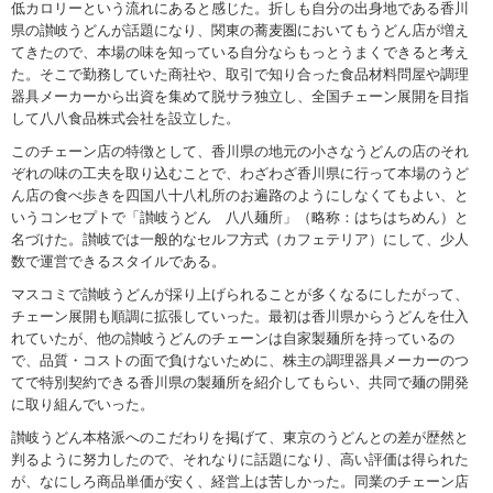
低カロリーという流れにあると感じた。折しも自分の出身地である香川
県の讃岐うどんが話題になり、関東の蕎麦圏においてもうどん店が増え
てきたので、本場の味を知っている自分ならもっとうまくできると考え
た。そこで勤務していた商社や、取引で知り合った食品材料問屋や調理
器具メーカーから出資を集めて脱サラ独立し、全国チェーン展開を目指
して八八食品株式会社を設立した。
このチェーン店の特徴として、香川県の地元の小さなうどんの店のそれ
ぞれの味の工夫を取り込むことで、わざわざ香川県に行って本場のうど
ん店の食べ歩きを四国八十八札所のお遍路のようにしなくてもよい、と
いうコンセプトで「讃岐うどん 八八麺所」（略称：はちはちめん）と
名づけた。讃岐では一般的なセルフ方式（カフェテリア）にして、少人
数で運営できるスタイルである。
マスコミで讃岐うどんが採り上げられることが多くなるにしたがって、
チェーン展開も順調に拡張していった。最初は香川県からうどんを仕入
れていたが、他の讃岐うどんのチェーンは自家製麺所を持っているの
で、品質・コストの面で負けないために、株主の調理器具メーカーのつ
てで特別契約できる香川県の製麺所を紹介してもらい、共同で麺の開発
に取り組んでいった。
讃岐うどん本格派へのこだわりを掲げて、東京のうどんとの差が歴然と
判るように努力したので、それなりに話題になり、高い評価は得られた
が、なにしろ商品単価が安く、経営上は苦しかった。同業のチェーン店