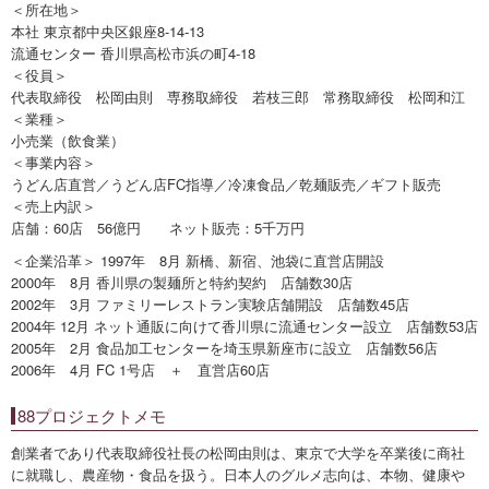
＜所在地＞
本社 東京都中央区銀座8-14-13
流通センター 香川県高松市浜の町4-18
＜役員＞
代表取締役 松岡由則 専務取締役 若枝三郎 常務取締役 松岡和江
＜業種＞
小売業（飲食業）
＜事業内容＞
うどん店直営／うどん店FC指導／冷凍食品／乾麺販売／ギフト販売
＜売上内訳＞
店舗：60店 56億円 ネット販売：5千万円
＜企業沿革＞ 1997年 8月 新橋、新宿、池袋に直営店開設
2000年 8月 香川県の製麺所と特約契約 店舗数30店
2002年 3月 ファミリーレストラン実験店舗開設 店舗数45店
2004年 12月 ネット通販に向けて香川県に流通センター設立 店舗数53店
2005年 2月 食品加工センターを埼玉県新座市に設立 店舗数56店
2006年 4月 FC 1号店 ＋ 直営店60店
88プロジェクトメモ
創業者であり代表取締役社長の松岡由則は、東京で大学を卒業後に商社
に就職し、農産物・食品を扱う。日本人のグルメ志向は、本物、健康や