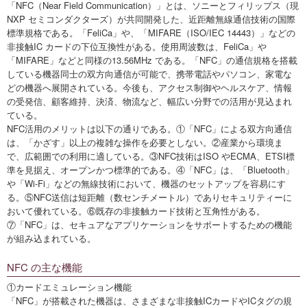
「NFC（Near Field Communication）」とは、ソニーとフィリップス（現
NXP セミコンダクターズ）が共同開発した、近距離無線通信技術の国際
標準規格である。「FeliCa」や、「MIFARE（ISO/IEC 14443）」などの
非接触IC カードの下位互換性がある。使用周波数は、FeliCa」や
「MIFARE」などと同様の13.56MHz である。「NFC」の通信規格を搭載
している機器同士の双方向通信が可能で、携帯電話やパソコン、家電な
どの機器へ展開されている。今後も、アクセス制御やヘルスケア、情報
の受発信、顧客維持、決済、物流など、幅広い分野での活用が見込まれ
ている。
NFC活用のメリットは以下の通りである。①「NFC」による双方向通信
は、「かざす」以上の複雑な操作を必要としない。②産業から環境ま
で、広範囲での利用に適している。③NFC技術はISO やECMA、ETSI標
準を見据え、オープンかつ標準的である。④「NFC」は、「Bluetooth」
や「Wi-Fi」などの無線技術において、機器のセットアップを容易にす
る。⑤NFC送信は短距離（数センチメートル）でありセキュリティーに
おいて優れている。⑥既存の非接触カード技術と互角性がある。
⑦「NFC」は、セキュアなアプリケーションをサポートするための機能
が組み込まれている。
NFC の主な機能
①カードエミュレーション機能
「NFC」が搭載された機器は、さまざまな非接触ICカードやICタグの規