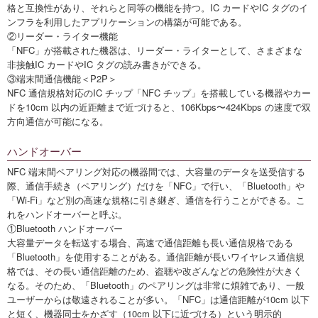
格と互換性があり、それらと同等の機能を持つ。IC カードやIC タグのイ
ンフラを利用したアプリケーションの構築が可能である。
②リーダー・ライター機能
「NFC」が搭載された機器は、リーダー・ライターとして、さまざまな
非接触IC カードやIC タグの読み書きができる。
③端末間通信機能＜P2P＞
NFC 通信規格対応のIC チップ「NFC チップ」を搭載している機器やカー
ドを10cm 以内の近距離まで近づけると、106Kbps〜424Kbps の速度で双
方向通信が可能になる。
ハンドオーバー
NFC 端末間ペアリング対応の機器間では、大容量のデータを送受信する
際、通信手続き（ペアリング）だけを「NFC」で行い、「Bluetooth」や
「Wi-Fi」など別の高速な規格に引き継ぎ、通信を行うことができる。こ
れをハンドオーバーと呼ぶ。
①Bluetooth ハンドオーバー
大容量データを転送する場合、高速で通信距離も長い通信規格である
「Bluetooth」を使用することがある。通信距離が長いワイヤレス通信規
格では、その長い通信距離のため、盗聴や改ざんなどの危険性が大きく
なる。そのため、「Bluetooth」のペアリングは非常に煩雑であり、一般
ユーザーからは敬遠されることが多い。「NFC」は通信距離が10cm 以下
と短く、機器同士をかざす（10cm 以下に近づける）という明示的