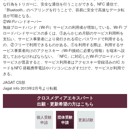
な行為をトリガーに、安全な通信を行うことができる。NFC 通信で、
「Bluetooth」のペアリングを行うことで、容易に安全で高速なデータ転
送が可能となる。
②Wi-Fiハンドオーバー
無線ブロードバンド（Wi-Fi）サービスの利用者が増加している。Wi-Fi ブ
ロードバンドサービスの多くは、①あらかじめ月額のサービス利用料を
支払い、サービス事業者により発行されるIDとパスワードで利用するも
の、②フリーで利用できるものがある。①を利用する際は、利用するサ
ービス事業者向けのアクセスキー（Wi-Fi接続に必要な情報）を端末へ設
定しておかなければならない。「NFC」に対応したWi-Fiブロードバンド
サービスが普及すると、サービス利用者はアクセスキー登録済みのIC カ
ードをNFC 搭載携帯電話やパソコンにかざすだけで、サービスが利用で
きる。
JAGAT CS部
Jagat info 2013年2月号より転載
クロスメディアエキスパート
出願・更新希望の方はこちら
個人受験
団体受験
更新試験
申請
申請