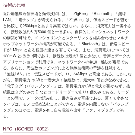
技術の比較
近距離無線通信技術と類似技術には、「ZigBee」「Bluetooth」「無線
LAN」「電子タグ」が考えられる。「ZigBee」は、伝送スピードがほか
と比較して250kbpsとあまり高速ではない。さらに、消費電力は一番小さ
く、接続数は約6 万5000 個と一番多い。自律的にメッシュネットワーク
の構築が可能で、メッシュリンクとスターリンクを組み合わせたマルチ
ホップネットワークの構築が可能である。「Bluetooth」は、伝送スピー
ドが1Mbps とある程度の速さを有している。また、消費電力については
120mW とほぼ中間であり、接続数は最大7 個と少ない。音声とデータの
アプリケーションで利用でき、ネットワークへの参加・離脱が容易であ
る。さらに、周波数ホッピングによる無線技術間の干渉を軽減する。
「無線LAN」は、伝送スピードが、11、54Mbps と高速である。しかしな
がら、消費電力は3Wと一番大きく接続数は、最大32 個と少なめである。
「電子タグ（パッシブタグ）」は、消費電力が0Wと電力が掛からず、接
続数はタグのみのID などコードリーダーであり1 個のみである。リーダ
ーとの間で、データの読み出し、書き込みが可能である。薄くて小さな
タイプは、モノに埋め込むことができる。電源を内蔵しない「パッシブ
タグ」のほかに、電源を有し自ら電波を出す「アクティブタグ」があ
る。
NFC（ISO/IED 18092）