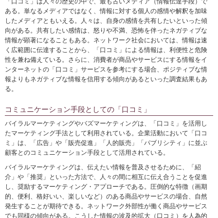
「口コミ」は人々の歴史の中で、最も古いメディア（情報伝達手段）で
ある。単なるメディアではなく、情報に対する個人の感情や解釈を加味
したメディアともいえる。人々は、自身の感情を共有したいといった傾
向がある。共有したい感情は、怒りや不満、恐怖を伴ったネガティブな
情報が顕著になることもある。ネットワーク社会においては、情報は速
く広範囲に伝達することから、「口コミ」による情報は、利便性と危険
性を兼ね備えている。さらに、消費者が商品やサービスにする情報をイ
ンターネットの「口コミ」サービスを参考にする場合、ポジティブな情
報よりもネガティブな情報を信用する傾向があるといった調査結果もあ
る。
コミュニケーション手段としての「口コミ」
バイラルマーケティングやバズマーケティングは、「口コミ」を活用し
たマーケティング手法として利用されている。企業活動において「口コ
ミ」は、「広告」や「販売促進」「人的販売」「パブリシティ」に並ぶ
顧客とのコミュニケーション手段として活用されている。
バイラルマーケティングは、伝えたい情報を普及させるために、「紹
介」や「推奨」といった方法で、人々の間に相互に伝え合うことを促進
し、奨励するマーケティング・アプローチである。圧倒的な特徴（画期
的、便利、格好いい、楽しいなど）のある商品やサービスの場合、自然
発生することが期待できる。ネットワーク外部性が働く商品やサービス
でも同様の傾向がある。こうした情報の波及的拡大（口コミ）を人為的