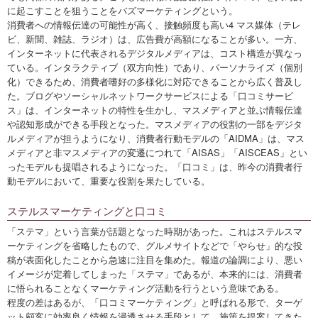
に起こすことを狙うことをバズマーケティングという。
消費者への情報伝達の可能性が高く、接触頻度も高い4 マス媒体（テレ
ビ、新聞、雑誌、ラジオ）は、広告費が高額になることが多い。一方、
インターネットに代表されるデジタルメディアは、コスト構造が異なっ
ている。インタラクティブ（双方向性）であり、パーソナライズ（個別
化）できるため、消費者嗜好の多様化に対応できることから広く普及し
た。ブログやソーシャルネットワークサービスによる「口コミサービ
ス」は、インターネットの特性を生かし、マスメディアと並ぶ情報伝達
や認知形成ができる手段となった。マスメディアの役割の一部をデジタ
ルメディアが担うようになり、消費者行動モデルの「AIDMA」は、マス
メディアと非マスメディアの変遷につれて「AISAS」「AISCEAS」とい
ったモデルも提唱されるようになった。「口コミ」は、昨今の消費者行
動モデルにおいて、重要な役割を果たしている。
ステルスマーケティングと口コミ
「ステマ」という言葉が話題となった時期があった。これはステルスマ
ーケティングを省略したもので、グルメサイトなどで「やらせ」的な投
稿が表面化したことから急速に注目を集めた。報道の論調により、悪い
イメージが定着してしまった「ステマ」であるが、本来的には、消費者
に悟られることなくマーケティング活動を行うという意味である。
程度の差はあるが、「口コミマーケティング」と呼ばれる形で、ターゲ
ット顧客に効率良く情報を浸透させる手段として、施策を提案してきた