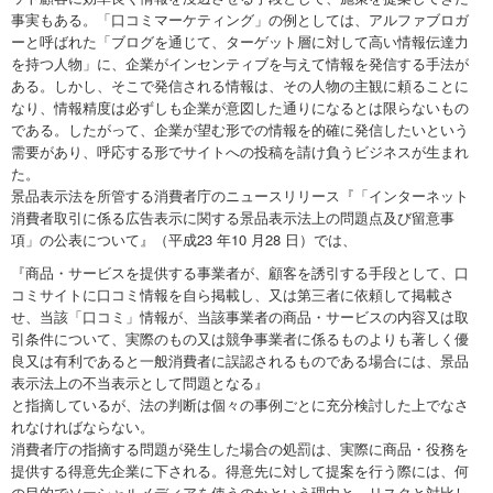
事実もある。「口コミマーケティング」の例としては、アルファブロガ
ーと呼ばれた「ブログを通じて、ターゲット層に対して高い情報伝達力
を持つ人物」に、企業がインセンティブを与えて情報を発信する手法が
ある。しかし、そこで発信される情報は、その人物の主観に頼ることに
なり、情報精度は必ずしも企業が意図した通りになるとは限らないもの
である。したがって、企業が望む形での情報を的確に発信したいという
需要があり、呼応する形でサイトへの投稿を請け負うビジネスが生まれ
た。
景品表示法を所管する消費者庁のニュースリリース『「インターネット
消費者取引に係る広告表示に関する景品表示法上の問題点及び留意事
項」の公表について』（平成23 年10 月28 日）では、
『商品・サービスを提供する事業者が、顧客を誘引する手段として、口
コミサイトに口コミ情報を自ら掲載し、又は第三者に依頼して掲載さ
せ、当該「口コミ」情報が、当該事業者の商品・サービスの内容又は取
引条件について、実際のもの又は競争事業者に係るものよりも著しく優
良又は有利であると一般消費者に誤認されるものである場合には、景品
表示法上の不当表示として問題となる』
と指摘しているが、法の判断は個々の事例ごとに充分検討した上でなさ
れなければならない。
消費者庁の指摘する問題が発生した場合の処罰は、実際に商品・役務を
提供する得意先企業に下される。得意先に対して提案を行う際には、何
の目的でソーシャルメディアを使うのかという理由と、リスクと対比し