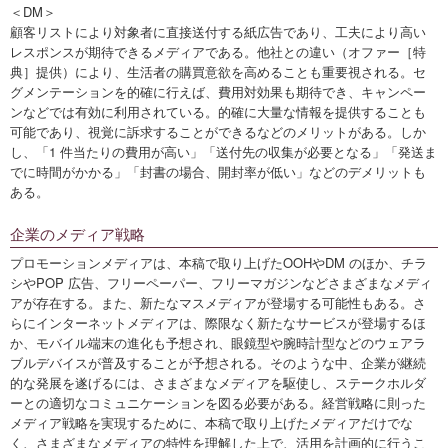
＜DM＞
顧客リストにより対象者に直接送付する紙広告であり、工夫により高い
レスポンスが期待できるメディアである。他社との違い（オファー［特
典］提供）により、生活者の購買意欲を高めることも重要視される。セ
グメンテーションを的確に行えば、費用対効果も期待でき、キャンペー
ンなどでは有効に利用されている。的確に大量な情報を提供することも
可能であり、視覚に訴求することができるなどのメリットがある。しか
し、「1 件当たりの費用が高い」「送付先の収集が必要となる」「発送ま
でに時間がかかる」「封書の場合、開封率が低い」などのデメリットも
ある。
企業のメディア戦略
プロモーションメディアは、本稿で取り上げたOOHやDM のほか、チラ
シやPOP 広告、フリーペーパー、フリーマガジンなどさまざまなメディ
アが存在する。また、新たなマスメディアが登場する可能性もある。さ
らにインターネットメディアは、際限なく新たなサービスが登場するほ
か、モバイル端末の進化も予想され、眼鏡型や腕時計型などのウェアラ
ブルデバイスが普及することが予想される。そのような中、企業が継続
的な発展を遂げるには、さまざまなメディアを駆使し、ステークホルダ
ーとの適切なコミュニケーションを図る必要がある。経営戦略に則った
メディア戦略を実現するために、本稿で取り上げたメディアだけでな
く、さまざまなメディアの特性を理解した上で、活用を計画的に行うこ