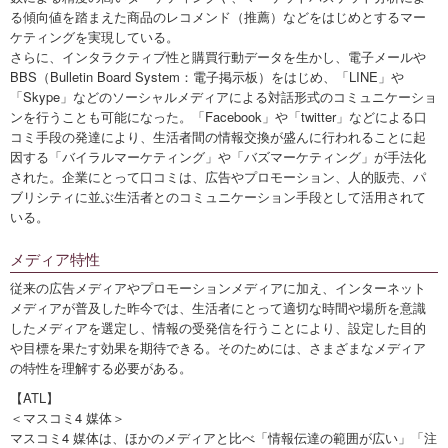
る傾向値を踏まえた商品のレコメンド（推薦）などをはじめとするマー
ケティングを実現している。
さらに、インタラクティブ性と購買行動データを生かし、電子メールや
BBS（Bulletin Board System：電子掲示板）をはじめ、「LINE」や
「Skype」などのソーシャルメディアによる対話形式のコミュニケーショ
ンを行うことも可能になった。「Facebook」や「twitter」などによる口
コミ手段の発達により、生活者間の情報交換が盛んに行われることに起
因する「バイラルマーケティング」や「バズマーケティング」が手法化
された。企業にとって口コミは、広告やプロモーション、人的販売、パ
ブリシティに並ぶ生活者とのコミュニケーション手段として活用されて
いる。
メディア特性
従来の広告メディアやプロモーションメディアに加え、インターネット
メディアが普及した昨今では、生活者にとって適切な時間や場所を意識
したメディアを選定し、情報の受発信を行うことにより、設定した目的
や目標を果たす効果を期待できる。そのためには、さまざまなメディア
の特性を理解する必要がある。
【ATL】
＜マスコミ4 媒体＞
マスコミ4 媒体は、ほかのメディアと比べ「情報伝達の範囲が広い」「注