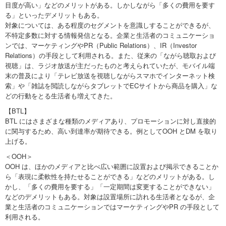
目度が高い」などのメリットがある。しかしながら「多くの費用を要す
る」といったデメリットもある。
対象については、ある程度のセグメントを意識しすることができるが、
不特定多数に対する情報発信となる。企業と生活者のコミュニケーショ
ンでは、マーケティングやPR（Public Relations）、IR（Investor
Relations）の手段として利用される。また、従来の「ながら聴取および
視聴」は、ラジオ放送が主だったものと考えられていたが、モバイル端
末の普及により「テレビ放送を視聴しながらスマホでインターネット検
索」や「雑誌を閲読しながらタブレットでECサイトから商品を購入」な
どの行動をとる生活者も増えてきた。
【BTL】
BTL にはさまざまな種類のメディアあり、プロモーションに対し直接的
に関与するため、高い到達率が期待できる。例としてOOH とDM を取り
上げる。
＜OOH＞
OOH は、ほかのメディアと比べ広い範囲に設置および掲示できることか
ら「表現に柔軟性を持たせることができる」などのメリットがある。し
かし、「多くの費用を要する」「一定期間は変更することができない」
などのデメリットもある。対象は設置場所に訪れる生活者となるが、企
業と生活者のコミュニケーションではマーケティングやPR の手段として
利用される。