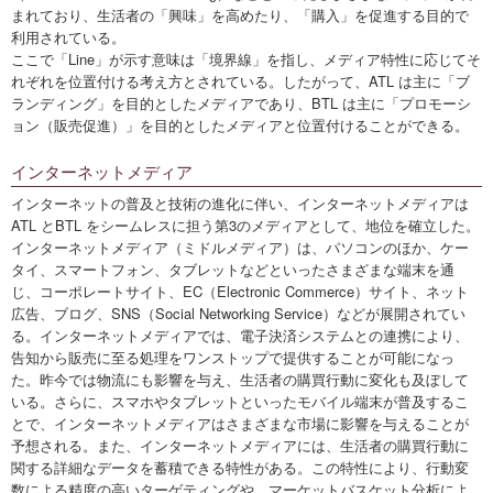
まれており、生活者の「興味」を高めたり、「購入」を促進する目的で
利用されている。
ここで「Line」が示す意味は「境界線」を指し、メディア特性に応じてそ
れぞれを位置付ける考え方とされている。したがって、ATL は主に「ブ
ランディング」を目的としたメディアであり、BTL は主に「プロモーシ
ョン（販売促進）」を目的としたメディアと位置付けることができる。
インターネットメディア
インターネットの普及と技術の進化に伴い、インターネットメディアは
ATL とBTL をシームレスに担う第3のメディアとして、地位を確立した。
インターネットメディア（ミドルメディア）は、パソコンのほか、ケー
タイ、スマートフォン、タブレットなどといったさまざまな端末を通
じ、コーポレートサイト、EC（Electronic Commerce）サイト、ネット
広告、ブログ、SNS（Social Networking Service）などが展開されてい
る。インターネットメディアでは、電子決済システムとの連携により、
告知から販売に至る処理をワンストップで提供することが可能になっ
た。昨今では物流にも影響を与え、生活者の購買行動に変化も及ぼして
いる。さらに、スマホやタブレットといったモバイル端末が普及するこ
とで、インターネットメディアはさまざまな市場に影響を与えることが
予想される。また、インターネットメディアには、生活者の購買行動に
関する詳細なデータを蓄積できる特性がある。この特性により、行動変
数による精度の高いターゲティングや、マーケットバスケット分析によ