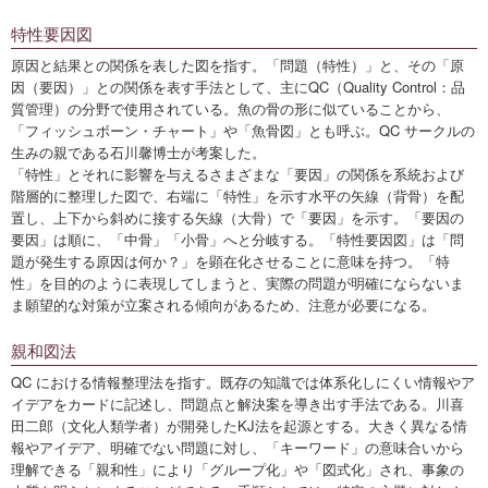
特性要因図
原因と結果との関係を表した図を指す。「問題（特性）」と、その「原
因（要因）」との関係を表す手法として、主にQC（Quality Control：品
質管理）の分野で使用されている。魚の骨の形に似ていることから、
「フィッシュボーン・チャート」や「魚骨図」とも呼ぶ。QC サークルの
生みの親である石川馨博士が考案した。
「特性」とそれに影響を与えるさまざまな「要因」の関係を系統および
階層的に整理した図で、右端に「特性」を示す水平の矢線（背骨）を配
置し、上下から斜めに接する矢線（大骨）で「要因」を示す。「要因の
要因」は順に、「中骨」「小骨」へと分岐する。「特性要因図」は「問
題が発生する原因は何か？」を顕在化させることに意味を持つ。「特
性」を目的のように表現してしまうと、実際の問題が明確にならないま
ま願望的な対策が立案される傾向があるため、注意が必要になる。
親和図法
QC における情報整理法を指す。既存の知識では体系化しにくい情報やア
イデアをカードに記述し、問題点と解決案を導き出す手法である。川喜
田二郎（文化人類学者）が開発したKJ法を起源とする。大きく異なる情
報やアイデア、明確でない問題に対し、「キーワード」の意味合いから
理解できる「親和性」により「グループ化」や「図式化」され、事象の