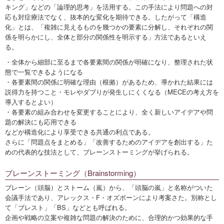
キング」などの「論理的思考」を活用する。この手法により問題への対
応も対症療法でなく、抜本的な変化を期待できる。したがって「構造
化」とは、「複雑に見えるものを幾つかの要素に分解し、それぞれの関
係を明らかにし、全体と部分の関係性を明示する」方法であるといえ
る。
・全体から細部に至るまで各要素間の関係が明確になり、整理された状
態で一覧できるようになる
・各要素間の関係に明確な理由（根拠）があるため、導かれた結果には
説得力を持つこと・モレやダブりが発生しにくくなる（MECEの考え方を
導入するとよい）
・各要素の組み合わせを変更することにより、全く新しいアイデアや問
題の解決にも応用できる
などが構造化により享受できる共通の利点である。
さらに「問題点をまとめる」「改善するためのアイデアを創出する」た
めの代表的な技法として、ブレーンストーミングが挙げられる。
ブレーンストーミング（Brainstorming）
ブレーン（頭脳）とストーム（嵐）から、「頭脳の嵐」と名称がついた
会議手法であり、アレックス・F・オズボーンにより考案さた。別称とし
て「ブレスト」「BS」などとも呼ばれる。
企画や戦略の立案や複雑な問題の解決のために、合理的かつ効果的な手