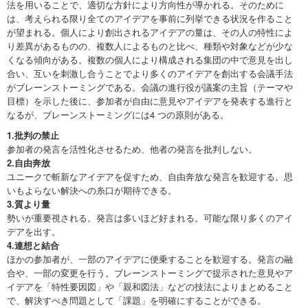
法を用いることで、適切な方針により方向性が導かれる。そのために
は、考えられる限り全てのアイデアを事前に列挙できる状況を作ること
が望まれる。個人により創出されるアイデアの量は、その人の特性によ
り差異があるものの、複数人によるものと比べ、種類や対象などが少な
くなる傾向がある。複数の個人により構成される集団の中で意見を出し
合い、互いを刺激し合うことでより多くのアイデアを創出する会議手法
がブレーンストーミングである。会議の進行役が議案の主旨（テーマや
目標）を示した後に、参加者が自由に意見やアイデアを発表する進行と
なるが、ブレーンストーミングには4 つの原則がある。
1.批判の禁止
参加者の発言を活性化させるため、他者の発言を批判しない。
2.自由奔放
ユニークで斬新なアイデアを促すため、自由奔放な発言を歓迎する。思
いもよらない解決への糸口が期待できる。
3.質より量
勢いが重要視される。発言は多いほど好まれる。可能な限り多くのアイ
デアを出す。
4.連想と結合
ほかの参加者が、一部のアイデアに便乗することを歓迎する。発言の融
合や、一部の変更を行う。ブレーンストーミングで提示された意見やア
イデアを「特性要因図」や「親和図法」などの技法によりまとめること
で、解決すべき問題として「課題」を明確にすることができる。