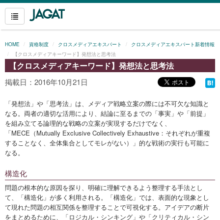
HOME
資格制度
クロスメディアエキスパート
クロスメディアエキスパート新着情報
【クロスメディアキーワード】発想法と思考法
【クロスメディアキーワード】発想法と思考法
掲載日：2016年10月21日
「発想法」や「思考法」は、メディア戦略立案の際には不可欠な知識と
なる。両者の適切な活用により、結論に至るまでの「事実」や「前提」
を組み立てる論理的な戦略の立案が実現するだけでなく、
「MECE（Mutually Exclusive Collectively Exhaustive：それぞれが重複
することなく、全体集合としてモレがない）」的な戦術の実行も可能に
なる。
構造化
問題の根本的な原因を探り、明確に理解できるよう整理する手法とし
て、「構造化」が多く利用される。「構造化」では、表面的な現象とし
て現れた問題の相互関係を整理することで可視化する。アイデアの断片
をまとめるために、「ロジカル・シンキング」や「クリティカル・シン