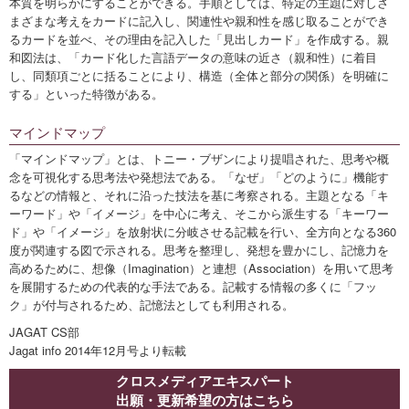
本質を明らかにすることができる。手順としては、特定の主題に対しさ
まざまな考えをカードに記入し、関連性や親和性を感じ取ることができ
るカードを並べ、その理由を記入した「見出しカード」を作成する。親
和図法は、「カード化した言語データの意味の近さ（親和性）に着目
し、同類項ごとに括ることにより、構造（全体と部分の関係）を明確に
する」といった特徴がある。
マインドマップ
「マインドマップ」とは、トニー・ブザンにより提唱された、思考や概
念を可視化する思考法や発想法である。「なぜ」「どのように」機能す
るなどの情報と、それに沿った技法を基に考察される。主題となる「キ
ーワード」や「イメージ」を中心に考え、そこから派生する「キーワー
ド」や「イメージ」を放射状に分岐させる記載を行い、全方向となる360
度が関連する図で示される。思考を整理し、発想を豊かにし、記憶力を
高めるために、想像（Imagination）と連想（Association）を用いて思考
を展開するための代表的な手法である。記載する情報の多くに「フッ
ク」が付与されるため、記憶法としても利用される。
JAGAT CS部
Jagat info 2014年12月号より転載
クロスメディアエキスパート
出願・更新希望の方はこちら