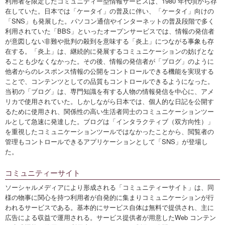
利用者を限定したコミュニティー型情報サービスは、1980 年代頃から存
在していた。日本では「ケータイ」の普及に伴い、「ケータイ」向けの
「SNS」も発展した。パソコン通信やインターネットの普及段階で多く
利用されていた「BBS」といったオープンサービスでは、情報の発信者
が意図しない非難や批判の殺到を意味する「炎上」につながる事象も存
在する。「炎上」は、継続的に発展するコミュニケーションの妨げとな
ることも少なくなかった。その後、情報の発信者が「ブログ」のように
他者からのレスポンス情報の公開をコントロールできる機能を実現する
ことで、コンテンツとしての品質もコントロールできるようになった。
当初の「ブログ」は、専門知識を有する人物の情報発信を中心に、アメ
リカで使用されていた。しかしながら日本では、個人的な日記を公開す
るために使用され、関係性の高い生活者同士のコミュニケーションツー
ルとして急速に発達した。ブログは「インタラクティブ（双方向性）」
を重視したコミュニケーションツールではなかったことから、閲覧者の
管理もコントロールできるアプリケーションとして「SNS」が登場し
た。
コミュニティーサイト
ソーシャルメディアにより形成される「コミュニティーサイト」は、同
様の物事に関心を持つ利用者が自発的に集まりコミュニケーションが行
われるサービスである。基本的にサービス自体は無料で提供され、主に
広告による収益で運用される。サービス提供者が用意したWeb コンテン