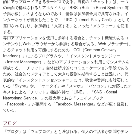
的にアップロードできるサービスである。当初の「チャット」は、一つ
の画面で構成されるリアルタイムな「BBS（Bulletin Board System：電
子掲示板）」のようなものであり、情報は参加者全員で共有される。イ
ンターネットが普及したことで、「IRC（Internet Relay Chat）」として
運用されており、参加者は「入室する」といった「メタファー」を使用
する。
専用アプリケーションを使用し参加する場合と、チャット機能のあるコ
ンテンツにWeb ブラウザーから参加する場合がある。Web ブラウザーに
よるチャット利用を可能にするための「CGI（Common Gateway
Interface）」によるプログラムや、「インスタントメッセンジャー
（Instant Messenger）」などのアプリケーションを利用してシステムを
構成する。「チャット」自体は断片的なコミュニケーション手段である
ため、社会的なメディアとして大きな役割を期待することは難しい。代
表的な「インスタントメッセンジャー」には、映像や音声にも対応して
いる「Skype」や、「ケータイ」や「スマホ」「パソコン」に対応したテ
キストによる「チャット」機能を持つ「LINE」、「SNS（Social
Networking Service）」の最大手である「フェイスブック
（Facebook）」が展開する「Facebook Messenger」などが広く普及し
ている。
ブログ
「ブログ」は「ウェブログ」とも呼ばれる。個人の生活者が新聞やテレ