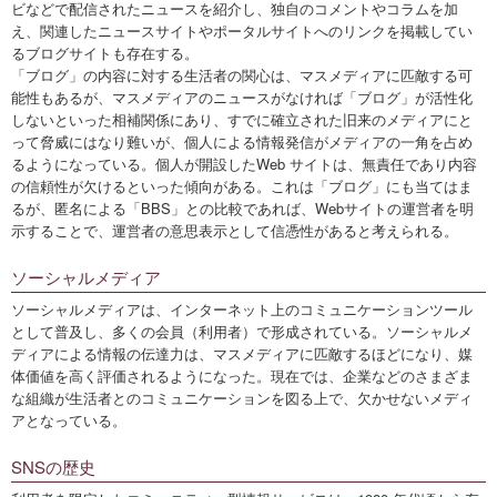
ビなどで配信されたニュースを紹介し、独自のコメントやコラムを加
え、関連したニュースサイトやポータルサイトへのリンクを掲載してい
るブログサイトも存在する。
「ブログ」の内容に対する生活者の関心は、マスメディアに匹敵する可
能性もあるが、マスメディアのニュースがなければ「ブログ」が活性化
しないといった相補関係にあり、すでに確立された旧来のメディアにと
って脅威にはなり難いが、個人による情報発信がメディアの一角を占め
るようになっている。個人が開設したWeb サイトは、無責任であり内容
の信頼性が欠けるといった傾向がある。これは「ブログ」にも当てはま
るが、匿名による「BBS」との比較であれば、Webサイトの運営者を明
示することで、運営者の意思表示として信憑性があると考えられる。
ソーシャルメディア
ソーシャルメディアは、インターネット上のコミュニケーションツール
として普及し、多くの会員（利用者）で形成されている。ソーシャルメ
ディアによる情報の伝達力は、マスメディアに匹敵するほどになり、媒
体価値を高く評価されるようになった。現在では、企業などのさまざま
な組織が生活者とのコミュニケーションを図る上で、欠かせないメディ
アとなっている。
SNSの歴史