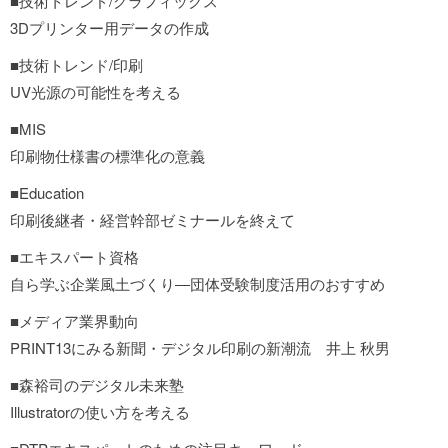
■技術トレンド/グラフィックス
3Dプリンター用データの作成
■技術トレンド/印刷
UV光源の可能性を考える
■MIS
印刷物仕様書の標準化の意義
■Education
印刷後継者・経営幹部ゼミナールを終えて
■エキスパート資格
自ら学ぶ企業風土づくり―団体受験制度活用のおすすめ
■メディア業界動向
PRINT13にみる新聞・デジタル印刷の新潮流 井上 秋男
■森裕司のデジタル未来塾
Illustratorの使い方を考える