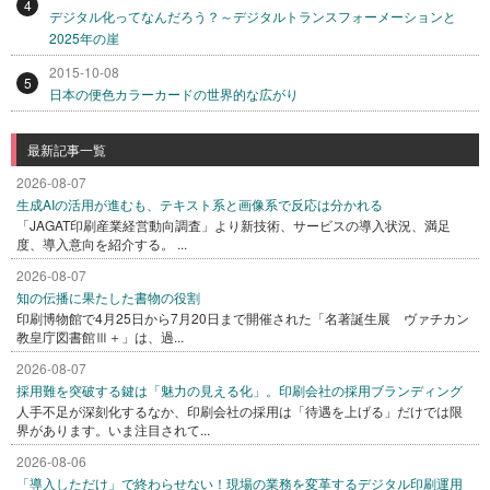
4
デジタル化ってなんだろう？～デジタルトランスフォーメーションと
2025年の崖
2015-10-08
5
日本の便色カラーカードの世界的な広がり
最新記事一覧
2026-08-07
生成AIの活用が進むも、テキスト系と画像系で反応は分かれる
「JAGAT印刷産業経営動向調査」より新技術、サービスの導入状況、満足
度、導入意向を紹介する。 ...
2026-08-07
知の伝播に果たした書物の役割
印刷博物館で4月25日から7月20日まで開催された「名著誕生展 ヴァチカン
教皇庁図書館Ⅲ＋」は、過...
2026-08-07
採用難を突破する鍵は「魅力の見える化」。印刷会社の採用ブランディング
人手不足が深刻化するなか、印刷会社の採用は「待遇を上げる」だけでは限
界があります。いま注目されて...
2026-08-06
「導入しただけ」で終わらせない！現場の業務を変革するデジタル印刷運用