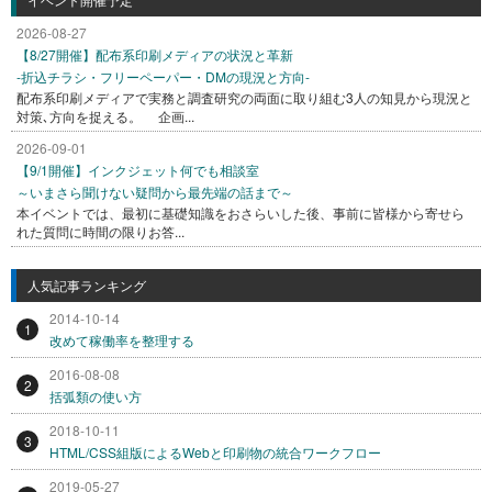
2026-08-27
【8/27開催】配布系印刷メディアの状況と革新
-折込チラシ・フリーペーパー・DMの現況と方向-
配布系印刷メディアで実務と調査研究の両面に取り組む3人の知見から現況と
対策､方向を捉える。 企画...
2026-09-01
【9/1開催】インクジェット何でも相談室
～いまさら聞けない疑問から最先端の話まで～
本イベントでは、最初に基礎知識をおさらいした後、事前に皆様から寄せら
れた質問に時間の限りお答...
人気記事ランキング
2014-10-14
1
改めて稼働率を整理する
2016-08-08
2
括弧類の使い方
2018-10-11
3
HTML/CSS組版によるWebと印刷物の統合ワークフロー
2019-05-27