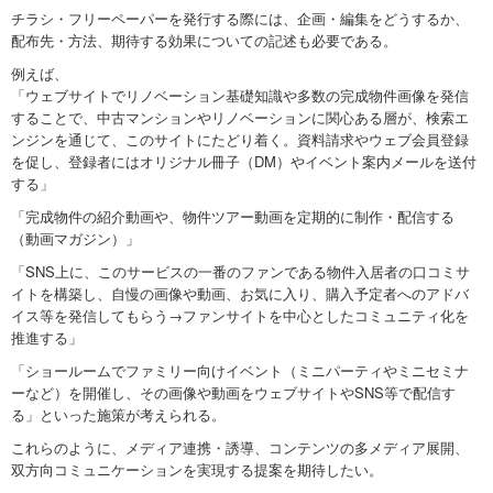
チラシ・フリーペーパーを発行する際には、企画・編集をどうするか、
配布先・方法、期待する効果についての記述も必要である。
例えば、
「ウェブサイトでリノベーション基礎知識や多数の完成物件画像を発信
することで、中古マンションやリノベーションに関心ある層が、検索エ
ンジンを通じて、このサイトにたどり着く。資料請求やウェブ会員登録
を促し、登録者にはオリジナル冊子（DM）やイベント案内メールを送付
する」
「完成物件の紹介動画や、物件ツアー動画を定期的に制作・配信する
（動画マガジン）」
「SNS上に、このサービスの一番のファンである物件入居者の口コミサ
イトを構築し、自慢の画像や動画、お気に入り、購入予定者へのアドバ
イス等を発信してもらう→ファンサイトを中心としたコミュニティ化を
推進する」
「ショールームでファミリー向けイベント（ミニパーティやミニセミナ
ーなど）を開催し、その画像や動画をウェブサイトやSNS等で配信す
る」といった施策が考えられる。
これらのように、メディア連携・誘導、コンテンツの多メディア展開、
双方向コミュニケーションを実現する提案を期待したい。