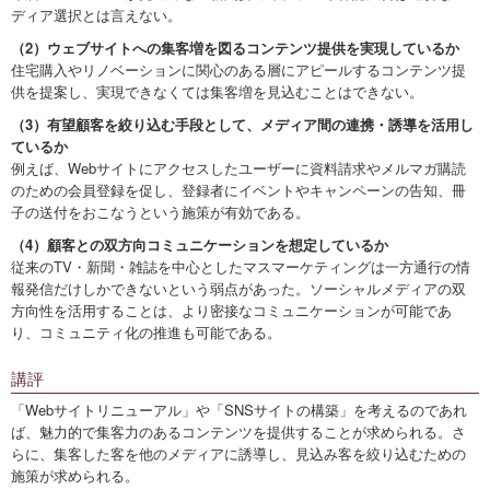
ディア選択とは言えない。
（2）ウェブサイトへの集客増を図るコンテンツ提供を実現しているか
住宅購入やリノベーションに関心のある層にアピールするコンテンツ提
供を提案し、実現できなくては集客増を見込むことはできない。
（3）有望顧客を絞り込む手段として、メディア間の連携・誘導を活用し
ているか
例えば、Webサイトにアクセスしたユーザーに資料請求やメルマガ購読
のための会員登録を促し、登録者にイベントやキャンペーンの告知、冊
子の送付をおこなうという施策が有効である。
（4）顧客との双方向コミュニケーションを想定しているか
従来のTV・新聞・雑誌を中心としたマスマーケティングは一方通行の情
報発信だけしかできないという弱点があった。ソーシャルメディアの双
方向性を活用することは、より密接なコミュニケーションが可能であ
り、コミュニティ化の推進も可能である。
講評
「Webサイトリニューアル」や「SNSサイトの構築」を考えるのであれ
ば、魅力的で集客力のあるコンテンツを提供することが求められる。さ
らに、集客した客を他のメディアに誘導し、見込み客を絞り込むための
施策が求められる。