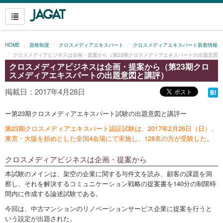
HOME
資格制度
クロスメディアエキスパート
クロスメディアエキスパート新着情報
クロスメディアビジネスは企画・提案から（第23期クロスメディアエキスパートの出題意図
クロスメディアビジネスは企画・提案から（第23期クロ
と講評）
スメディアエキスパートの出題意図と講評）
掲載日：2017年4月28日
ー第23期クロスメディアエキスパート試験の出題意図と講評ー
第23期クロスメディアエキスパート認証試験は、2017年2月26日（日）、
東京・大阪を始めとした全国4会場にて実施し、128名の方が受験した。
クロスメディアビジネスは企画・提案から
本試験のメインは、架空の企業に関する与件文を読み、顧客の課題を洞
察し、それを解決するコミュニケーション戦略の提案書を140分の制限時
間内に作成する論述試験である。
今回は、中古マンションのリノベーションサービス企業に提案を行うと
いう設定が出題された。