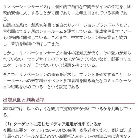
リノベーションサービスは、個性的で自由な空間デザインの住宅を、比
較的安価に入手することが可能であり、近年注目されている事業であ
る。
出題の企業は、創業10年目で独自のリノベーションブランドをうたい、
首都圏にて３ヵ所のショールームを運営している。完成物件見学ツアー
も積極的に開催している。これまで、中古マンション販売業者と協力
し、業績を順調に伸ばしてきた。
しかし、リノベーションサービス自体の認知度が低く、その魅力が知ら
れていない、ウェブサイトのアクセスが伸びていないなど、顧客コミュ
ニケーションが十分でないという課題を抱えている。
そこで、リノベーションの価値を訴求し、ブランドを確立すること、シ
ョールームへの来客増やイベント参加者増を図る新たなコミュニケーシ
ョン戦略を求めている、という設定である。
出題意図と判断基準
本試験では、以下のような観点で提案内容が優れているかを判断してい
る。
（1）ターゲットに応じたメディア選定が出来ているか
今回の主要ターゲットは20～30代の住宅一次取得者である。例えば、若
年層へのアピールが見込めない新聞折込みチラシや雑誌広告は適切なメ