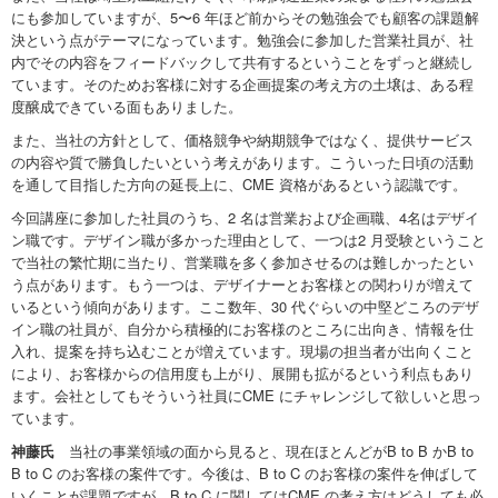
にも参加していますが、5〜6 年ほど前からその勉強会でも顧客の課題解
決という点がテーマになっています。勉強会に参加した営業社員が、社
内でその内容をフィードバックして共有するということをずっと継続し
ています。そのためお客様に対する企画提案の考え方の土壌は、ある程
度醸成できている面もありました。
また、当社の方針として、価格競争や納期競争ではなく、提供サービス
の内容や質で勝負したいという考えがあります。こういった日頃の活動
を通して目指した方向の延長上に、CME 資格があるという認識です。
今回講座に参加した社員のうち、2 名は営業および企画職、4名はデザイ
ン職です。デザイン職が多かった理由として、一つは2 月受験ということ
で当社の繁忙期に当たり、営業職を多く参加させるのは難しかったとい
う点があります。もう一つは、デザイナーとお客様との関わりが増えて
いるという傾向があります。ここ数年、30 代ぐらいの中堅どころのデザ
イン職の社員が、自分から積極的にお客様のところに出向き、情報を仕
入れ、提案を持ち込むことが増えています。現場の担当者が出向くこと
により、お客様からの信用度も上がり、展開も拡がるという利点もあり
ます。会社としてもそういう社員にCME にチャレンジして欲しいと思っ
ています。
神藤氏
当社の事業領域の面から見ると、現在ほとんどがB to B かB to
B to C のお客様の案件です。今後は、B to C のお客様の案件を伸ばして
いくことが課題ですが、B to C に関してはCME の考え方はどうしても必