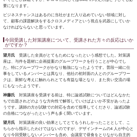
要になります。
ビジネスチャンスはあるのに当社がまだ入り込めていない領域に対し
て、顧客の課題解決をするクロスメディアという視点を武器にしていか
なければならないと思っています。
今回受講した対策講座について、受講された方々の反応はいか
がですか？
望月氏
受講した全員がとてもためになったという感想でした。対策講
座は、与件を題材に企画提案のグループワークを行うことが中心でし
た。特にグループワークがかなり勉強になったようです。普段一緒に仕
事をしているメンバーとは異なり、他社の初対面の人とのグループワー
クは、新鮮な考えに触れられとても有益な場となり、また良い交流の場
にもなったようです。
神藤氏
対策講座を受講する前は、特に論述試験についてはどんなかた
ちで出題されどのような方向性で解答していけばよいか不安があったよ
うです。講師の方が試験での対応を含めて指導してくださり、論述試験
の合格につながったという声も多く聞いています。
望月氏
対策講座の良い効果としてとてもうれしかったこととして、こ
ちらから指示したわけではないのですが、デザインチームの4 人が中心と
なり今回受験しないメンバーも含め、会議室で昼食をとりながら自主的