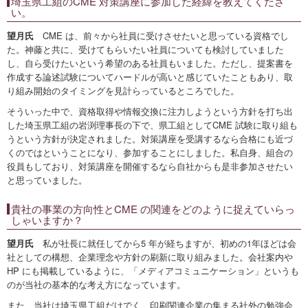
埼玉県工組のCME 対策講座に参加した経緯を教えてくださ
い。
望月氏
CME は、前々から社員に受けさせたいと思っている資格でし
た。神藤と共に、受けてもらいたい社員についても検討していました
し、自ら受けたいという希望のある社員もいました。ただし、提案書を
作成する論述試験についてハードルが高いと感じていたこともあり、取
り組み開始のタイミングを見計らっているところでした。
そういった中で、資格取得や情報交換に注力しようという方針を打ち出
した埼玉県工組の岩渕理事長の下で、県工組としてCME 試験に取り組も
うという方針が決定されました。対策講座を受講するなら合格にも近づ
くのではということになり、参加することにしました。私自身、組合の
役員もしており、対策講座を開催するなら自社からも是非参加させたい
と思っていました。
貴社の事業の方向性とCME の関連をどのように捉えていらっ
しゃいますか？
望月氏
私が社長に就任してから5 年が経ちますが、初めの1年ほどは会
社としての構想、企業理念や方針の刷新に取り組みました。会社案内や
HP にも掲載しているように、「メディアコミュニケーション」というも
のが当社の基本的な考え方になっています。
また、当社は埼玉県工組だけでく、印刷関連企業の集まる社外の勉強会