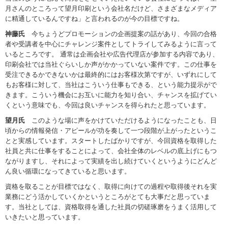
月さんのところって望月印刷という会社名だけど、さまざまなメディア
に精通しているんですね」と言われるのが今の目標ですね。
神藤氏
今ちょうどプロモーションの企画提案の話があり、今回の合格
者や受講者を中心にチャレンジ案件としてトライしてみるように言って
いるところです。 通常は企画会社や広告代理店が参加する内容であり、
印刷会社では当社ぐらいしか声がかかっていない案件です。この仕事を
受注できるかできないかは最終的にはお客様次第ですが、いずれにして
もお客様に対して、当社はこういう仕事もできる、という能力提示がで
きます。こういう機会にお互いに能力を知り合い、チャンスを拡げてい
くという意味でも、今回は良いチャンスを得られたと思っています。
望月氏
このような場に声をかけていただけるようになったことも、日
頃からの情報発信・アピールが功を奏して一つ段階が上がったというこ
とと実感しています。スタートしたばかりですが、今回資格を取得した
社員と共に仕事をすることによって、会社全体のレベルの底上げにもつ
ながりますし、それによって実績を出し続けていくというようにどんど
ん良い循環になってきていると思います。
資格を取ることが目標ではなく、取得に向けての過程や取得後それを実
業務にどう活かしていくかというところがとても大事だと思っていま
す。当社としては、資格取得を通した社員の切磋琢磨をうまく活用して
いきたいと思っています。