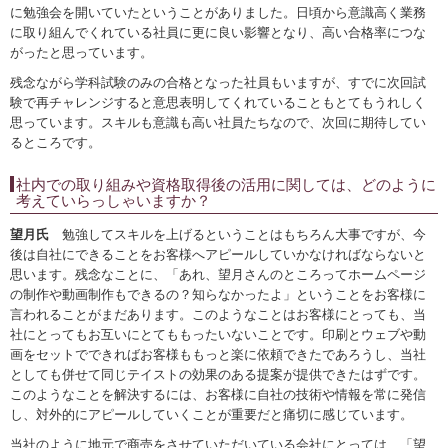
に勉強会を開いていたということがありました。日頃から意識高く業務
に取り組んでくれている社員に更に良い影響となり、高い合格率につな
がったと思っています。
残念ながら学科試験のみの合格となった社員もいますが、すでに次回試
験で再チャレンジすると意思表明してくれていることもとてもうれしく
思っています。スキルも意識も高い社員たちなので、次回に期待してい
るところです。
社内での取り組みや資格取得後の活用に関しては、どのように
考えていらっしゃいますか？
望月氏
勉強してスキルを上げるということはもちろん大事ですが、今
後は自社にできることをお客様へアピールしていかなければならないと
思います。残念なことに、「あれ、望月さんのところってホームページ
の制作や動画制作もできるの？知らなかったよ」ということをお客様に
言われることがまだあります。このようなことはお客様にとっても、当
社にとってもお互いにとてももったいないことです。印刷とウェブや動
画をセットでできればお客様ももっと楽に依頼できたであろうし、当社
としても併せて同じテイストの効果のある提案が提供できたはずです。
このようなことを解決するには、お客様に自社の技術や情報を常に発信
し、対外的にアピールしていくことが重要だと痛切に感じています。
当社のように地元で商売をさせていただいている会社にとっては、「望