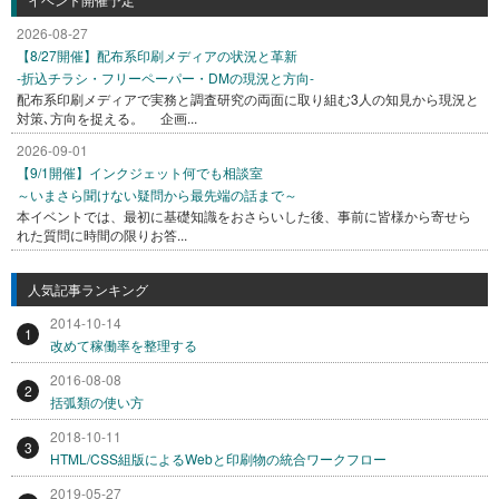
2026-08-27
【8/27開催】配布系印刷メディアの状況と革新
-折込チラシ・フリーペーパー・DMの現況と方向-
配布系印刷メディアで実務と調査研究の両面に取り組む3人の知見から現況と
対策､方向を捉える。 企画...
2026-09-01
【9/1開催】インクジェット何でも相談室
～いまさら聞けない疑問から最先端の話まで～
本イベントでは、最初に基礎知識をおさらいした後、事前に皆様から寄せら
れた質問に時間の限りお答...
人気記事ランキング
2014-10-14
1
改めて稼働率を整理する
2016-08-08
2
括弧類の使い方
2018-10-11
3
HTML/CSS組版によるWebと印刷物の統合ワークフロー
2019-05-27