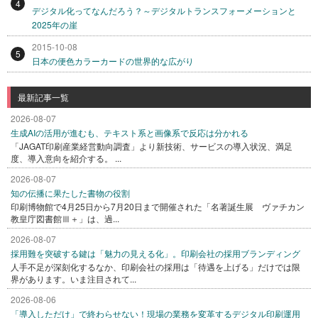
4
デジタル化ってなんだろう？～デジタルトランスフォーメーションと
2025年の崖
2015-10-08
5
日本の便色カラーカードの世界的な広がり
最新記事一覧
2026-08-07
生成AIの活用が進むも、テキスト系と画像系で反応は分かれる
「JAGAT印刷産業経営動向調査」より新技術、サービスの導入状況、満足
度、導入意向を紹介する。 ...
2026-08-07
知の伝播に果たした書物の役割
印刷博物館で4月25日から7月20日まで開催された「名著誕生展 ヴァチカン
教皇庁図書館Ⅲ＋」は、過...
2026-08-07
採用難を突破する鍵は「魅力の見える化」。印刷会社の採用ブランディング
人手不足が深刻化するなか、印刷会社の採用は「待遇を上げる」だけでは限
界があります。いま注目されて...
2026-08-06
「導入しただけ」で終わらせない！現場の業務を変革するデジタル印刷運用