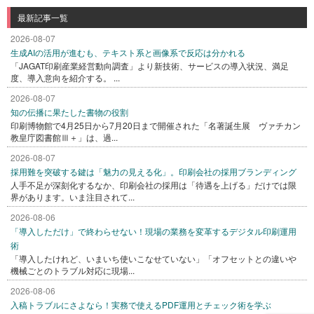
最新記事一覧
2026-08-07
生成AIの活用が進むも、テキスト系と画像系で反応は分かれる
「JAGAT印刷産業経営動向調査」より新技術、サービスの導入状況、満足
度、導入意向を紹介する。 ...
2026-08-07
知の伝播に果たした書物の役割
印刷博物館で4月25日から7月20日まで開催された「名著誕生展 ヴァチカン
教皇庁図書館Ⅲ＋」は、過...
2026-08-07
採用難を突破する鍵は「魅力の見える化」。印刷会社の採用ブランディング
人手不足が深刻化するなか、印刷会社の採用は「待遇を上げる」だけでは限
界があります。いま注目されて...
2026-08-06
「導入しただけ」で終わらせない！現場の業務を変革するデジタル印刷運用
術
「導入したけれど、いまいち使いこなせていない」「オフセットとの違いや
機械ごとのトラブル対応に現場...
2026-08-06
入稿トラブルにさよなら！実務で使えるPDF運用とチェック術を学ぶ