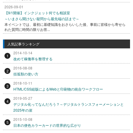
2026-09-01
【9/1開催】インクジェット何でも相談室
～いまさら聞けない疑問から最先端の話まで～
本イベントでは、最初に基礎知識をおさらいした後、事前に皆様から寄せら
れた質問に時間の限りお答...
人気記事ランキング
2014-10-14
1
改めて稼働率を整理する
2016-08-08
2
括弧類の使い方
2018-10-11
3
HTML/CSS組版によるWebと印刷物の統合ワークフロー
2019-05-27
4
デジタル化ってなんだろう？～デジタルトランスフォーメーションと
2025年の崖
2015-10-08
5
日本の便色カラーカードの世界的な広がり