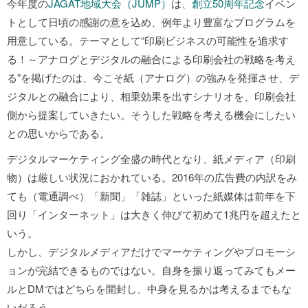
今年度の
JAGAT地域大会（JUMP）
は、
創立50周年記念
イベン
トとして日頃の感謝の意を込め、例年より豊富なプログラムを
用意している。テーマとして“印刷ビジネスの可能性を追求す
る！～アナログとデジタルの融合による印刷会社の戦略を考え
る”を掲げたのは、今こそ紙（アナログ）の強みを発揮させ、デ
ジタルとの融合により、相乗効果を出すシナリオを、印刷会社
側から提案していきたい。そうした戦略を考える機会にしたい
との思いからである。
デジタルマーケティング全盛の時代となり、紙メディア（印刷
物）は厳しい状況におかれている。2016年の広告費の内訳をみ
ても（電通調べ）「新聞」「雑誌」といった紙媒体は前年を下
回り「インターネット」は大きく伸びて初めて1兆円を超えたと
いう。
しかし、デジタルメディアだけでマーケティングやプロモーシ
ョンが完結できるものではない。自身を振り返ってみてもメー
ルとDMではどちらを開封し、中身を見るかは考えるまでもな
いだろう。