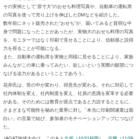
その実例として“原寸大”のおせち料理写真や、自動車の運転席
の写真を使って売り上げを伸ばしたDMなどを紹介した。
数年前にネット販売された“おせち”が、届いてみると貧弱な中
身で問題になったことがあったが、実物大のおせち料理の写真
を、モニターではなく印刷で見せることにより、信頼感と説得
力を得ることが可能になる。
また、自動車の運転席を実物と同様に見せることにより、家族
みんながこの車に乗ってみたい、欲しいという実際の願望につ
なげる迫力があるということであろう。
花井氏は、世の中が変わり、得意先が変わる。それに対応して
社内体制を変え、社内制度を変え、社員の意識を変革する必要
がある。そのためには教育が原点であると力説するとともに、
さまざまな可能性を秘めた業界に対し「本当に印刷関連業は面
白い」の言葉で結び、参加者のモチベーションアップにつなげ
た。
JAGAT地域大会は、このあと
九州（10/21福岡
）、
近畿（11/29