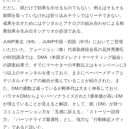
ただし、紙だけで効果を出せるものでもない。例えばそもそも
新聞を取っていなければ折り込みチラシではリーチできない。
成果を出すためにはデジタルとアナログの組み合わせによる相
乗効果を生み出すシナリオが必須である。
JUMP東北（9/8）、JUMP中国・四国（9/15）においてご登壇
いただいた、フュージョン（株）代表取締役会長の花井秀勝氏
の特別講演では、DMA（米国ダイレクトマーケティング協会）
の調査結果で、すでにマーケターの半数以上はキャンペーンに3
つ以上のチャンネルを使っており、まさにペーパーメディアと
デジタルメディアの融合が進んでいることが紹介された。ま
た、DMの通数は減っているが郵券代は大きく伸長しており、
バラマキDMからよりパーソナライズされた1通単価が高いDM
が増えていることが見えると解説。そして、紙（DM）が持つ
コミュニケーション力を「五感に訴える」「ストーリー説得
力」「パーソナライズ最適性」とし、強力な「行動喚起メディ
ア」であると説いた。