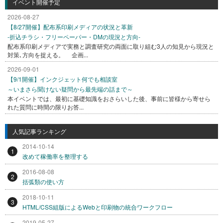
イベント開催予定
2026-08-27
【8/27開催】配布系印刷メディアの状況と革新
-折込チラシ・フリーペーパー・DMの現況と方向-
配布系印刷メディアで実務と調査研究の両面に取り組む3人の知見から現況と
対策､方向を捉える。 企画...
2026-09-01
【9/1開催】インクジェット何でも相談室
～いまさら聞けない疑問から最先端の話まで～
本イベントでは、最初に基礎知識をおさらいした後、事前に皆様から寄せら
れた質問に時間の限りお答...
人気記事ランキング
2014-10-14
1
改めて稼働率を整理する
2016-08-08
2
括弧類の使い方
2018-10-11
3
HTML/CSS組版によるWebと印刷物の統合ワークフロー
2019-05-27