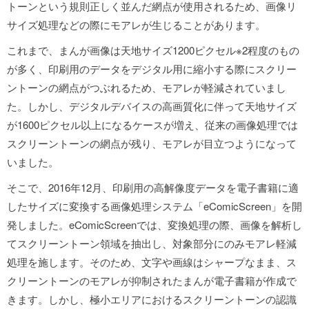
トーンという規則正しく並んだ網点が使用されるため、画像リ
サイズ処理などの際にモアレが生じることがあります。
これまで、まんが画像は天地サイズ1200ピクセル※2程度のもの
が多く、印刷用のデータをデジタル用に縮小する際にスクリー
ントーンの網点がつぶれるため、モアレが軽減されていまし
た。しかし、デジタルデバイスの高画質化に伴って天地サイズ
が1600ピクセル以上になるケースが増え、従来の画像処理では
スクリーントーンの網点が残り、モアレが目立つようになって
いました。
そこで、2016年12月、印刷用の高解像度データを電子書籍に適
したサイズに変換する画像処理システム「eComicScreen」を開
発しました。eComicScreenでは、変換処理の際、画像を解析し
てスクリーントーン領域を抽出し、対象部分にのみモアレ軽減
処理を施します。そのため、文字や画線はシャープなまま、ス
クリーントーンのモアレが抑制されたまんが電子書籍が作成で
きます。しかし、極小エリアにおけるスクリーントーンの認識