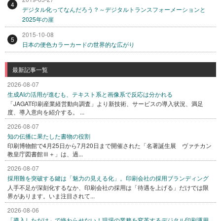
4
デジタル化ってなんだろう？～デジタルトランスフォーメーションと
2025年の崖
2015-10-08
5
日本の便色カラーカードの世界的な広がり
最新記事一覧
2026-08-07
生成AIの活用が進むも、テキスト系と画像系で反応は分かれる
「JAGAT印刷産業経営動向調査」より新技術、サービスの導入状況、満足
度、導入意向を紹介する。 ...
2026-08-07
知の伝播に果たした書物の役割
印刷博物館で4月25日から7月20日まで開催された「名著誕生展 ヴァチカン
教皇庁図書館Ⅲ＋」は、過...
2026-08-07
採用難を突破する鍵は「魅力の見える化」。印刷会社の採用ブランディング
人手不足が深刻化するなか、印刷会社の採用は「待遇を上げる」だけでは限
界があります。いま注目されて...
2026-08-06
「導入しただけ」で終わらせない！現場の業務を変革するデジタル印刷運用