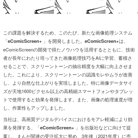
この課題を解決するため、このたび、新たな画像処理システム
「
eComicScreen+
」を開発しました。
eComicScreen+
は、
eComicScreenの開発で得たノウハウを活用するとともに、技術
者が長年にわたり培ってきた画像処理技巧をAIに学習、蓄積さ
せることで、スクリーントーンの抽出精度を大幅に向上させま
した。これにより、スクリーントーンの認識モレやムラが改善
し、より自然な仕上がりを実現しました。特に画像データサイ
ズが天地1600ピクセル以上の高精細スマートフォンやタブレッ
トで使用すると効果を発揮します。また、画像の処理速度が増
し、作業性もアップしました。
当社は、高画質デジタルデバイスにおけるモアレ軽減により効
果を発揮する、「
eComicScreen+
」を出版社などに向けて提
案し、まんが関連の受注拡大に努め、3年後（2021年度）に売