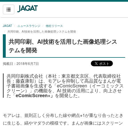
JAGAT
ニュースラウンジ
他社リリース
共同印刷、AI技術を活用した画像処理システムを開発
共同印刷、AI技術を活用した画像処理シス
テムを開発
掲載日：2018年6月7日
共同印刷株式会社（本社：東京都文京区、代表取締役社
長：藤森康彰）は、モアレを抑制して高品質なまんが電
子書籍画像を生成する「eComicScreen（イーコミックス
クリーン）」の機能を、AI 技術の活用により、向上させ
た「
eComicScreen+」
を開発した。
モアレは、規則正しく分布した線や網点※1が重なり合ったとき
に生じる、縞やマダラの模様です。まんが画像にはスクリーン