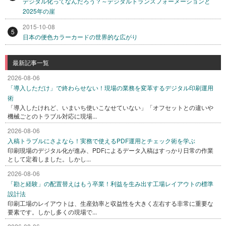
デジタル化ってなんだろう？～デジタルトランスフォーメーションと
2025年の崖
2015-10-08
5
日本の便色カラーカードの世界的な広がり
最新記事一覧
2026-08-06
「導入しただけ」で終わらせない！現場の業務を変革するデジタル印刷運用
術
「導入したけれど、いまいち使いこなせていない」「オフセットとの違いや
機械ごとのトラブル対応に現場...
2026-08-06
入稿トラブルにさよなら！実務で使えるPDF運用とチェック術を学ぶ
印刷現場のデジタル化が進み、PDFによるデータ入稿はすっかり日常の作業
として定着しました。しかし...
2026-08-06
「勘と経験」の配置替えはもう卒業！利益を生み出す工場レイアウトの標準
設計法
印刷工場のレイアウトは、生産効率と収益性を大きく左右する非常に重要な
要素です。しかし多くの現場で...