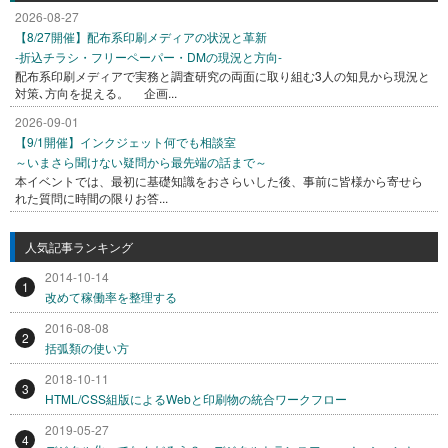
2026-08-27
【8/27開催】配布系印刷メディアの状況と革新
-折込チラシ・フリーペーパー・DMの現況と方向-
配布系印刷メディアで実務と調査研究の両面に取り組む3人の知見から現況と
対策､方向を捉える。 企画...
2026-09-01
【9/1開催】インクジェット何でも相談室
～いまさら聞けない疑問から最先端の話まで～
本イベントでは、最初に基礎知識をおさらいした後、事前に皆様から寄せら
れた質問に時間の限りお答...
人気記事ランキング
2014-10-14
1
改めて稼働率を整理する
2016-08-08
2
括弧類の使い方
2018-10-11
3
HTML/CSS組版によるWebと印刷物の統合ワークフロー
2019-05-27
4