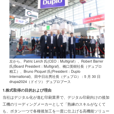
左から、Patric Lerch 氏(CEO：Multigraf）、Robert Barrer
氏(Board President：Multigraf)、橋口英樹社長（デュプロ
精工）、Bruno Picquet 氏(President：Duplo
International)、田中日出男社長（デュプロ）：5 月 30 日
drupa2024（ドイツ） デュプロブース
1.株式取得の目的および理由
当社はデジタル化が進む印刷業界で、デジタル印刷向けの後加
工機のリーディングメーカーとして「熟練のスキルがなくて
も、ボタン一つで各種後加工を一度に仕上げる高機能ソリュー