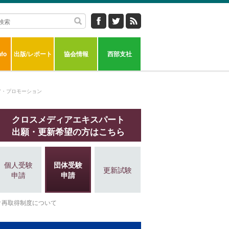
fo
出版/レポート
協会情報
西部支社
ア・プロモーション
クロスメディアエキスパート
出願・更新希望の方はこちら
個人受験
団体受験
更新試験
申請
申請
再取得制度について