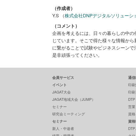
（作成者）
Y.S （
株式会社DNPデジタルソリューシ
（コメント）
企画を考えるには、日々の暮らしの中の
じています。そこで得た様々な情報から
に繋がることで試験やビジネスシーンで
是非頑張ってください。
会員サービス
通信
イベント
印刷
JAGAT大会
印刷
JAGAT地域大会（JUMP）
DT
セミナー
営業
研究会ミーティング
資格
セミナー
資格
新人・中途者
DT
経営・管理者
クロ