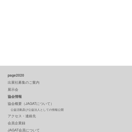
page2020
出展社募集のご案内
展示会
協会情報
協会概要（JAGATについて）
公益活動及び公益法人としての情報公開
アクセス・連絡先
会員企業録
JAGAT会員について