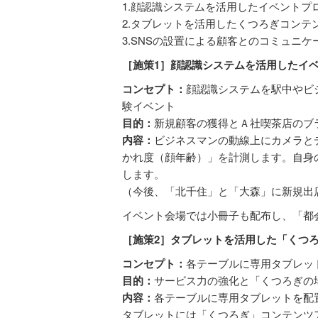
1.顔認識システムを活用したイベントプ
2.タブレットを活用したくつろぎコンテ
3.SNSの設置による顧客とのコミュニ
［施策1］顔認識システムを活用したイ
コンセプト：
顔認識システムを駅中やビ
験イベント
目的：
新規顧客の獲得とＡ社喫茶店のブ
内容：
ビジネスマンの動線上にカメラと
かれ度（顔年齢）」を計測します。自身
します。
（今後、「北千住」と「大森」に新規出
イベント会場では小冊子も配布し、「都
［施策2］タブレットを活用した「くつ
コンセプト：
各テーブルに専用タブレッ
目的：
サービス力の強化と「くつろぎの
内容：
各テーブルに専用タブレットを配
タブレットには「くつろぎ」コンテンツ