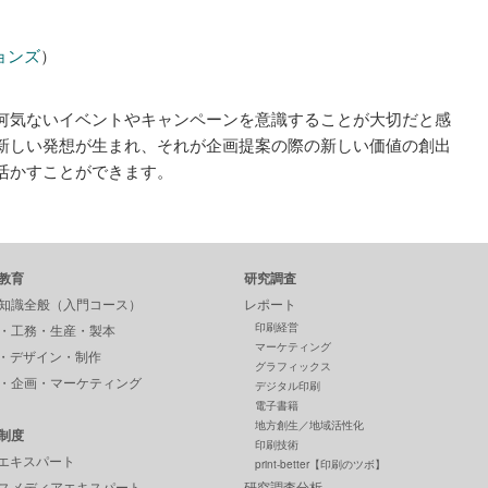
ョンズ
）
何気ないイベントやキャンペーンを意識することが大切だと感
新しい発想が生まれ、それが企画提案の際の新しい価値の創出
活かすことができます。
教育
研究調査
知識全般（入門コース）
レポート
印刷経営
・工務・生産・製本
マーケティング
P・デザイン・制作
グラフィックス
・企画・マーケティング
デジタル印刷
電子書籍
地方創生／地域活性化
制度
印刷技術
Pエキスパート
print-better【印刷のツボ】
スメディアエキスパート
研究調査分析