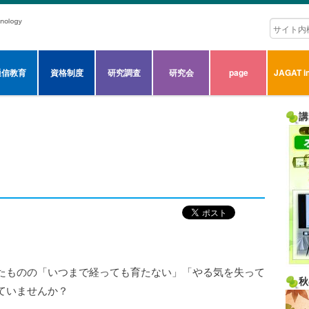
通信教育
資格制度
研究調査
研究会
page
JAGAT in
講
たものの「いつまで経っても育たない」「やる気を失って
秋
ていませんか？