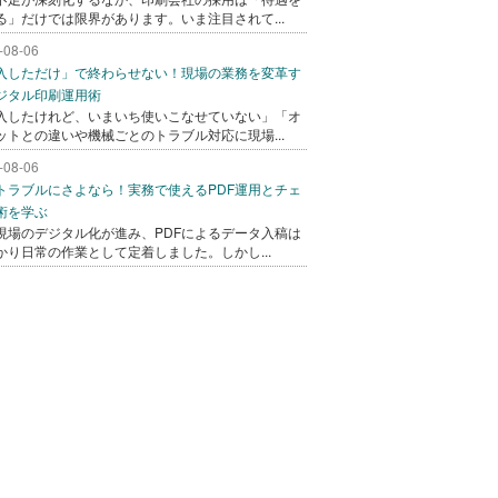
る」だけでは限界があります。いま注目されて...
-08-06
入しただけ」で終わらせない！現場の業務を変革す
ジタル印刷運用術
入したけれど、いまいち使いこなせていない」「オ
ットとの違いや機械ごとのトラブル対応に現場...
-08-06
トラブルにさよなら！実務で使えるPDF運用とチェ
術を学ぶ
現場のデジタル化が進み、PDFによるデータ入稿は
かり日常の作業として定着しました。しかし...