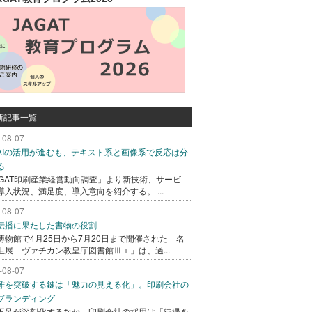
新記事一覧
-08-07
AIの活用が進むも、テキスト系と画像系で反応は分
る
AGAT印刷産業経営動向調査」より新技術、サービ
導入状況、満足度、導入意向を紹介する。 ...
-08-07
伝播に果たした書物の役割
博物館で4月25日から7月20日まで開催された「名
生展 ヴァチカン教皇庁図書館Ⅲ＋」は、過...
-08-07
難を突破する鍵は「魅力の見える化」。印刷会社の
ブランディング
不足が深刻化するなか、印刷会社の採用は「待遇を