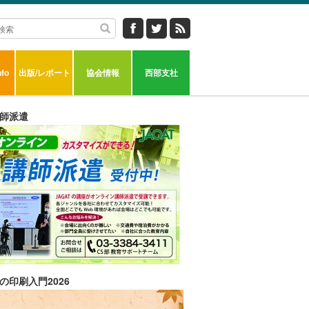
fo
出版/レポート
協会情報
西部支社
師派遣
の印刷入門2026