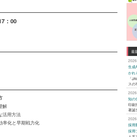
7：00
最
2026
生成
かれ
「J
スの
2026
方
知の
印刷
理解
著誕
な活用方法
2026
効率化と早期戦力化
採用
採用
人手