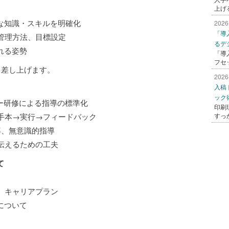
上げ
な知識・スキルを明確化
2026
「導
管理方法、目標設定
るデ
れる姿勢
「導
フセ
を差し上げます。
2026
入稿
ック
ー研修による指導の標準化
印刷
手本→実行→フィードバック
すっ
、無意識的指導
伝えるための工夫
て
、キャリアプラン
について