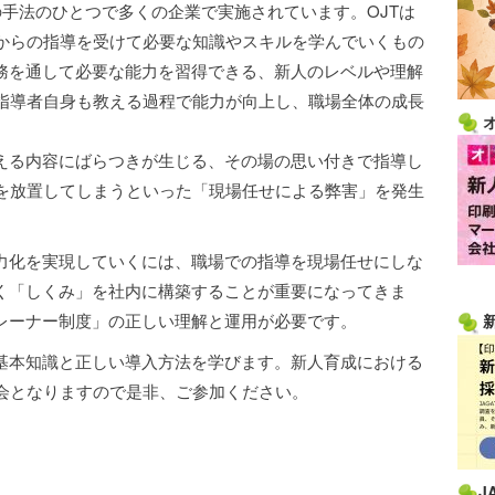
）は人材育成の手法のひとつで多くの企業で実施されています。OJTは
からの指導を受けて必要な知識やスキルを学んでいくもの
業務を通して必要な能力を習得できる、新人のレベルや理解
指導者自身も教える過程で能力が向上し、職場全体の成長
教える内容にばらつきが生じる、その場の思い付きで指導し
を放置してしまうといった「現場任せによる弊害」を発生
戦力化を実現していくには、職場での指導を現場任せにしな
いく「しくみ」を社内に構築することが重要になってきま
トレーナー制度」の正しい理解と運用が必要です。
の基本知識と正しい導入方法を学びます。新人育成における
会となりますので是非、ご参加ください。
J