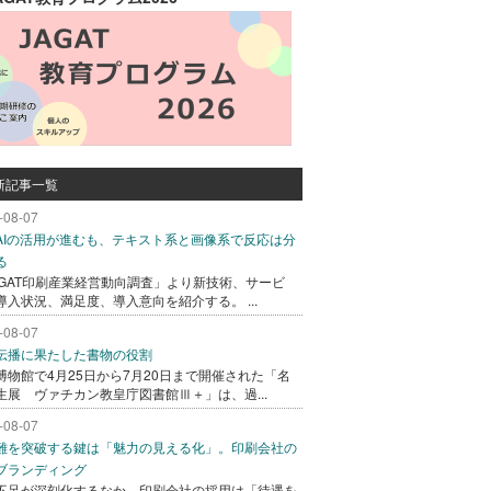
新記事一覧
-08-07
AIの活用が進むも、テキスト系と画像系で反応は分
る
AGAT印刷産業経営動向調査」より新技術、サービ
導入状況、満足度、導入意向を紹介する。 ...
-08-07
伝播に果たした書物の役割
博物館で4月25日から7月20日まで開催された「名
生展 ヴァチカン教皇庁図書館Ⅲ＋」は、過...
-08-07
難を突破する鍵は「魅力の見える化」。印刷会社の
ブランディング
不足が深刻化するなか、印刷会社の採用は「待遇を