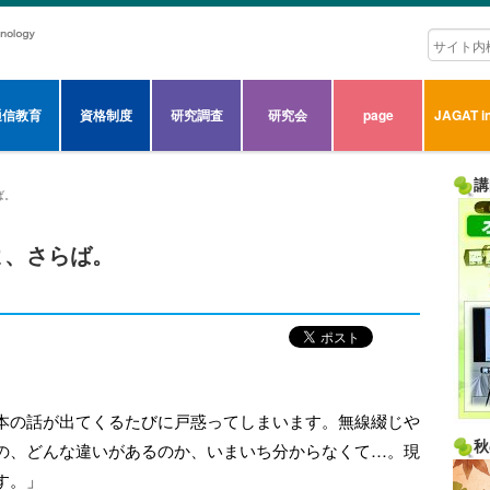
通信教育
資格制度
研究調査
研究会
page
JAGAT in
講
ば。
よ、さらば。
本の話が出てくるたびに戸惑ってしまいます。無線綴じや
秋
の、どんな違いがあるのか、いまいち分からなくて…。現
す。」