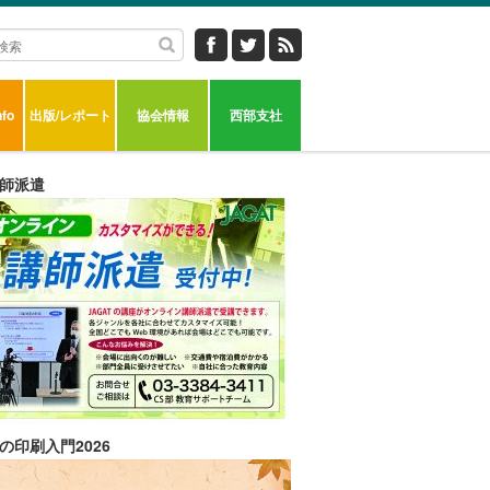
fo
出版/レポート
協会情報
西部支社
師派遣
の印刷入門2026