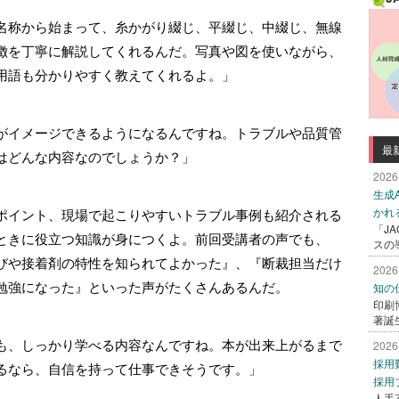
名称から始まって、糸かがり綴じ、平綴じ、中綴じ、無線
徴を丁寧に解説してくれるんだ。写真や図を使いながら、
用語も分かりやすく教えてくれるよ。」
がイメージできるようになるんですね。トラブルや品質管
最
はどんな内容なのでしょうか？」
2026
生成
かれ
ポイント、現場で起こりやすいトラブル事例も紹介される
「J
ときに役立つ知識が身につくよ。前回受講者の声でも、
スの
びや接着剤の特性を知られてよかった』、『断裁担当だけ
2026
勉強になった』といった声がたくさんあるんだ。
知の
印刷
著誕
も、しっかり学べる内容なんですね。本が出来上がるまで
2026
採用
るなら、自信を持って仕事できそうです。」
採用
人手