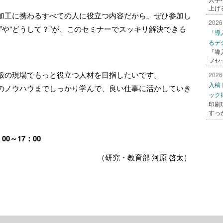
上げ
加工に携わるすべての人に役立つ内容だから、ぜひ参加し
2026
”や“どうして？”が、このセミナーでスッキリ解決できる
「導
るデ
「導
フセ
版の現場でもっと役立つ人材を目指したいです。
2026
入稿
のノウハウまでしっかり学んで、良い仕事に活かしていき
ック
印刷
すっ
：00～17：00
（研究・教育部 河原 啓太）