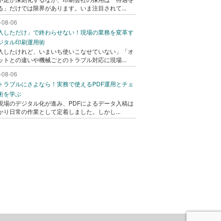
る」だけでは限界があります。いま注目されて...
-08-06
入しただけ」で終わらせない！現場の業務を変革す
ジタル印刷運用術
入したけれど、いまいち使いこなせていない」「オ
ットとの違いや機械ごとのトラブル対応に現場...
-08-06
トラブルにさよなら！実務で使えるPDF運用とチェ
術を学ぶ
現場のデジタル化が進み、PDFによるデータ入稿は
かり日常の作業として定着しました。しかし...