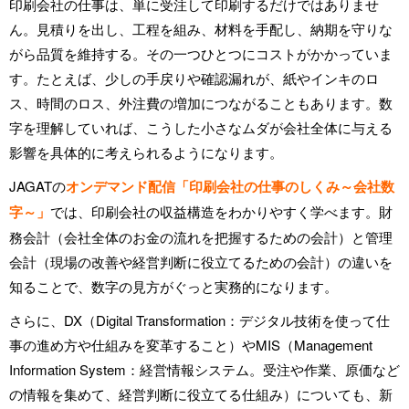
印刷会社の仕事は、単に受注して印刷するだけではありませ
ん。見積りを出し、工程を組み、材料を手配し、納期を守りな
がら品質を維持する。その一つひとつにコストがかかっていま
す。たとえば、少しの手戻りや確認漏れが、紙やインキのロ
ス、時間のロス、外注費の増加につながることもあります。数
字を理解していれば、こうした小さなムダが会社全体に与える
影響を具体的に考えられるようになります。
JAGATの
オンデマンド配信「印刷会社の仕事のしくみ～会社数
字～」
では、印刷会社の収益構造をわかりやすく学べます。財
務会計（会社全体のお金の流れを把握するための会計）と管理
会計（現場の改善や経営判断に役立てるための会計）の違いを
知ることで、数字の見方がぐっと実務的になります。
さらに、DX（Digital Transformation：デジタル技術を使って仕
事の進め方や仕組みを変革すること）やMIS（Management
Information System：経営情報システム。受注や作業、原価など
の情報を集めて、経営判断に役立てる仕組み）についても、新