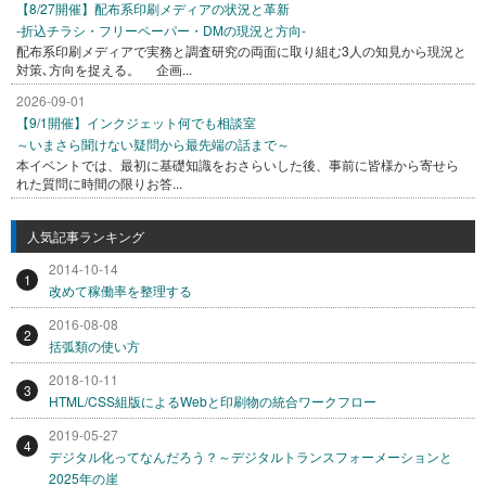
【8/27開催】配布系印刷メディアの状況と革新
-折込チラシ・フリーペーパー・DMの現況と方向-
配布系印刷メディアで実務と調査研究の両面に取り組む3人の知見から現況と
対策､方向を捉える。 企画...
2026-09-01
【9/1開催】インクジェット何でも相談室
～いまさら聞けない疑問から最先端の話まで～
本イベントでは、最初に基礎知識をおさらいした後、事前に皆様から寄せら
れた質問に時間の限りお答...
人気記事ランキング
2014-10-14
1
改めて稼働率を整理する
2016-08-08
2
括弧類の使い方
2018-10-11
3
HTML/CSS組版によるWebと印刷物の統合ワークフロー
2019-05-27
4
デジタル化ってなんだろう？～デジタルトランスフォーメーションと
2025年の崖