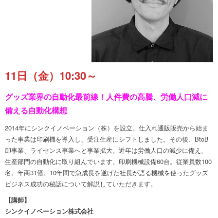
11日（金）10:30～
グッズ業界の自動化最前線！
人件費の高騰、労働人口減に
備える自動化構想
2014年にシンクイノベーション（株）を設立。仕入れ通販販売から始ま
った事業は印刷機を導入し、受注生産にシフトしました。その後、BtoB
卸事業、ライセンス事業へと事業拡大。近年は労働人口の減少に備え、
生産部門の自動化に取り組んでいます。印刷機械設備60台。従業員数100
名。年商31億。10年間で急成長を遂げた社長が語る機械を使ったグッズ
ビジネス成功の秘話について解説していただきます。
【講師】
シンクイノベーション株式会社