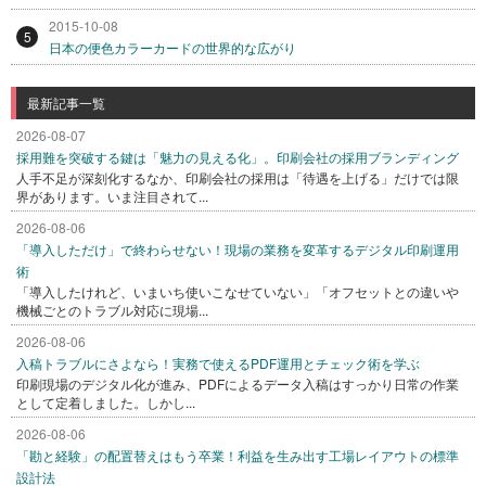
2015-10-08
5
日本の便色カラーカードの世界的な広がり
最新記事一覧
2026-08-07
採用難を突破する鍵は「魅力の見える化」。印刷会社の採用ブランディング
人手不足が深刻化するなか、印刷会社の採用は「待遇を上げる」だけでは限
界があります。いま注目されて...
2026-08-06
「導入しただけ」で終わらせない！現場の業務を変革するデジタル印刷運用
術
「導入したけれど、いまいち使いこなせていない」「オフセットとの違いや
機械ごとのトラブル対応に現場...
2026-08-06
入稿トラブルにさよなら！実務で使えるPDF運用とチェック術を学ぶ
印刷現場のデジタル化が進み、PDFによるデータ入稿はすっかり日常の作業
として定着しました。しかし...
2026-08-06
「勘と経験」の配置替えはもう卒業！利益を生み出す工場レイアウトの標準
設計法