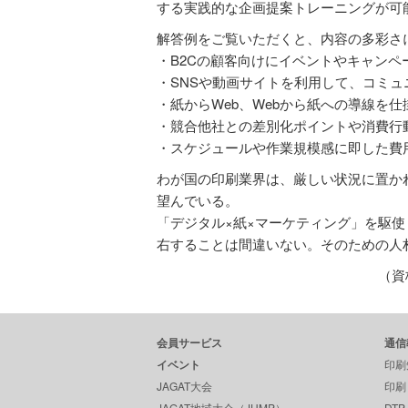
する実践的な企画提案トレーニングが可
解答例をご覧いただくと、内容の多彩さ
・B2Cの顧客向けにイベントやキャンペ
・SNSや動画サイトを利用して、コミ
・紙からWeb、Webから紙への導線を
・競合他社との差別化ポイントや消費行
・スケジュールや作業規模感に即した費
わが国の印刷業界は、厳しい状況に置か
望んでいる。
「デジタル×紙×マーケティング」を駆
右することは間違いない。そのための人
（資
会員サービス
通信
イベント
印刷
JAGAT大会
印刷
JAGAT地域大会（JUMP）
DT