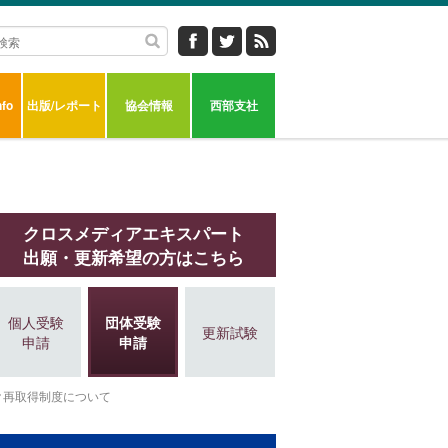
fo
出版/レポート
協会情報
西部支社
クロスメディアエキスパート
出願・更新希望の方はこちら
個人受験
団体受験
更新試験
申請
申請
再取得制度について