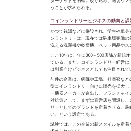
ターゲットを的確に絞り込み、適切なメ
うことが求められる。
コインランドリービジネスの動向と課
かつて銭湯などに併設され、学生や単身
ンランドリーは、現在では駐車場完備の
洗える洗濯機や乾燥機、ペット用品やス
ここ10年は、年に300～500店舗が新規
ている。また、コインランドリー経営は
は副業向けビジネスとしても注目されて
与件の企業は、病院や工場、社員寮など
型コインランドリー向けに販売を拡大し
ー機器メーカーが進出し、フランチャイ
対抗策として、まずは直営店を開設し、
リーとしてのブランドを定着させる。最
い、という設定である。
試験では、この企業の新スタイルを定着
求められている。