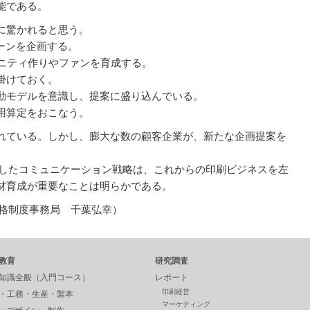
能である。
に驚かれると思う。
ーンを企画する。
ュニティ作りやファンを育成する。
仕掛けておく。
動モデルを意識し、提案に盛り込んでいる。
用算定をおこなう。
れている。しかし、膨大な数の顧客企業が、新たな企画提案を
使したコミュニケーション戦略は、これからの印刷ビジネスを左
材育成が重要なことは明らかである。
格制度事務局 千葉弘幸）
教育
研究調査
知識全般（入門コース）
レポート
印刷経営
・工務・生産・製本
マーケティング
P・デザイン・制作