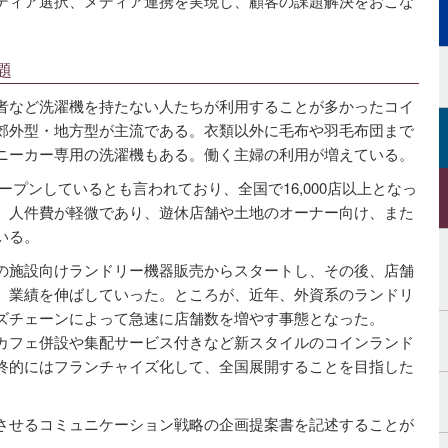
ディア選択、メディア連携を実現し、顧客の課題解決をおこな
題
者など洗濯機を持たない人たちが利用することが多かったコイ
郊外型・地方型が主流である。衣類以外に毛布や羽毛布団まで
ニーカー専用の洗濯機もある。働く主婦の利用が増えている。
オープンしているとも言われており、全国で16,000店以上となっ
、人件費が軽微であり、遊休店舗や土地のオーナー向け、また
いる。
の施設向けランドリー機器販売からスタートし、その後、店舗
、業績を伸ばしていった。ところが、近年、外資系のランドリ
ズチェーンによって急速に店舗数を増やす事態となった。
カフェ併設や集配サービス付きなど新スタイルのコインランド
終的にはフランチャイズ化して、全国展開することを目指した
させるコミュニケーション戦略の企画提案書を記述することが