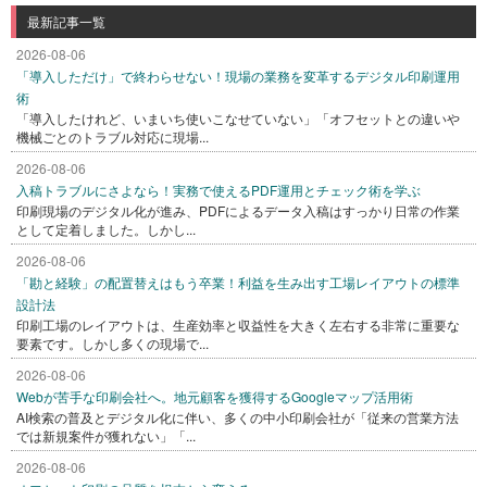
最新記事一覧
2026-08-06
「導入しただけ」で終わらせない！現場の業務を変革するデジタル印刷運用
術
「導入したけれど、いまいち使いこなせていない」「オフセットとの違いや
機械ごとのトラブル対応に現場...
2026-08-06
入稿トラブルにさよなら！実務で使えるPDF運用とチェック術を学ぶ
印刷現場のデジタル化が進み、PDFによるデータ入稿はすっかり日常の作業
として定着しました。しかし...
2026-08-06
「勘と経験」の配置替えはもう卒業！利益を生み出す工場レイアウトの標準
設計法
印刷工場のレイアウトは、生産効率と収益性を大きく左右する非常に重要な
要素です。しかし多くの現場で...
2026-08-06
Webが苦手な印刷会社へ。地元顧客を獲得するGoogleマップ活用術
AI検索の普及とデジタル化に伴い、多くの中小印刷会社が「従来の営業方法
では新規案件が獲れない」「...
2026-08-06