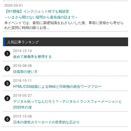
2026-09-01
【9/1開催】インクジェット何でも相談室
～いまさら聞けない疑問から最先端の話まで～
本イベントでは、最初に基礎知識をおさらいした後、事前に皆様から寄せら
れた質問に時間の限りお答...
人気記事ランキング
2014-10-14
1
改めて稼働率を整理する
2016-08-08
2
括弧類の使い方
2018-10-11
3
HTML/CSS組版によるWebと印刷物の統合ワークフロー
2019-05-27
4
デジタル化ってなんだろう？～デジタルトランスフォーメーションと
2025年の崖
2015-10-08
5
日本の便色カラーカードの世界的な広がり