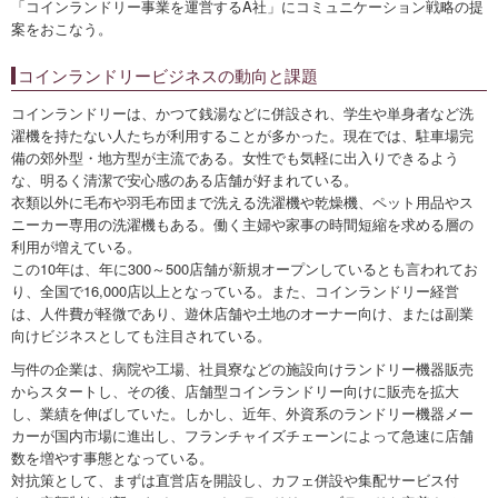
「コインランドリー事業を運営するA社」にコミュニケーション戦略の提
案をおこなう。
コインランドリービジネスの動向と課題
コインランドリーは、かつて銭湯などに併設され、学生や単身者など洗
濯機を持たない人たちが利用することが多かった。現在では、駐車場完
備の郊外型・地方型が主流である。女性でも気軽に出入りできるよう
な、明るく清潔で安心感のある店舗が好まれている。
衣類以外に毛布や羽毛布団まで洗える洗濯機や乾燥機、ペット用品やス
ニーカー専用の洗濯機もある。働く主婦や家事の時間短縮を求める層の
利用が増えている。
この10年は、年に300～500店舗が新規オープンしているとも言われてお
り、全国で16,000店以上となっている。また、コインランドリー経営
は、人件費が軽微であり、遊休店舗や土地のオーナー向け、または副業
向けビジネスとしても注目されている。
与件の企業は、病院や工場、社員寮などの施設向けランドリー機器販売
からスタートし、その後、店舗型コインランドリー向けに販売を拡大
し、業績を伸ばしていた。しかし、近年、外資系のランドリー機器メー
カーが国内市場に進出し、フランチャイズチェーンによって急速に店舗
数を増やす事態となっている。
対抗策として、まずは直営店を開設し、カフェ併設や集配サービス付