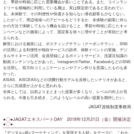
と、季節や時候に応じた需要機会が多いことである。また、コインラン
ドリーを積極的に利用している層は、実は限定的であると言われてい
る。未体験で、その利便性や快適さを知らない潜在顧客も少なくない。
したがって、周辺地域へのアピールをどうするか、未体験の顧客に何ら
かの方法で体験してもらう機会を設けること、季節や時候に応じたキャ
ンペーンなどの施策によって、固定客を徐々に増やすことが有効だと考
えられる。
解答における施策には、ポスティングチラシ（クーポンチラシ）、SNS
の活用による利便性や独自サービスの訴求、体験イベントの実施、デジ
タルサイネージ活用、会員登録によるポイントサービス、洗濯豆知識の
動画コンテンツなどがあった。InstagramやTwitter、FacebookなどのSNS
を活用し、双方向コミュニケーションやファン作りを意識したものも多
かった。
AISAS、AISCEASなどの消費行動モデルを反映したシナリオがあると、
さらに完成度が上がると思われる。
全体としては、以前よりまとまった提案が多くなり、レベルの向上が見
られる。今後も引き続き、このようなレベルの高い提案を期待したい。
JAGAT資格制度事務局
●〇●JAGATエキスパートDAY 2018年12月21日（金）開催決定
●〇●
『デジタル×紙×マーケティング』を実現する人財』をテーマに、これか