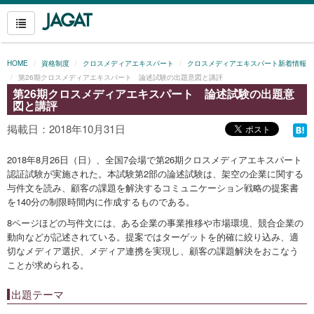
HOME
資格制度
クロスメディアエキスパート
クロスメディアエキスパート新着情報
第26期クロスメディアエキスパート 論述試験の出題意図と講評
第26期クロスメディアエキスパート 論述試験の出題意
図と講評
掲載日：2018年10月31日
2018年8月26日（日）、全国7会場で第26期クロスメディアエキスパート
認証試験が実施された。本試験第2部の論述試験は、架空の企業に関する
与件文を読み、顧客の課題を解決するコミュニケーション戦略の提案書
を140分の制限時間内に作成するものである。
8ページほどの与件文には、ある企業の事業推移や市場環境、競合企業の
動向などが記述されている。提案ではターゲットを的確に絞り込み、適
切なメディア選択、メディア連携を実現し、顧客の課題解決をおこなう
ことが求められる。
出題テーマ