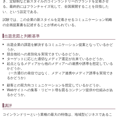
き、定額制など新スタイルのコインランドリーのブランドを定着させ
る。最終的にはフランチャイズ化して、全国展開することを目指した
い、という設定である。
試験では、この企業の新スタイルを定着させるコミュニケーション戦略
の企画提案書を記述することが求められている。
出題意図と判断基準
出題企業の課題を解決するコミュニケ―ション提案となっているかど
うか。
競合他社への差別化を実現できているかどうか。
ターゲットに応じた適切なメディア選定が出来ているかどうか。
起点となるメディアから他のメディアへの連携や誘導を想定している
かどうか。
（一方通行の発信ではなく、メディア連携やメディア誘導を実現でき
るかどうか）
顧客との双方向コミュニケーションを想定しているかどうか。
Webサイトへの集客・リピート増を図るコンテンツ提供や仕組みがあ
るかどうか。
講評
コインランドリーという業種の最大の特徴は、地域型ビジネスであるこ