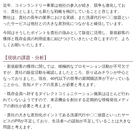
近年、コインランドリー事業は他社の参入が続き、競争も激化してお
り、貴社としましても新たな戦略を検討していることと存じます。
弊社は、貴社の長年の業界における実績、また洗濯代行や〇〇放題とい
ったサービスは他社との大きな差別化につながると確信しています。
今回はそうしたポイントを貴社の強みとして販促に活用し、新規顧客の
獲得と既存会員の利用促進に結びつけていきたいと存じますので、よろ
しくお願いいたします。
【現状の課題・分析】
・新規顧客の獲得に関しては、積極的なプロモーション活動が不可欠で
すが、貴社の販促活動を確認しましたところ、折り込みチラシが中心と
なっておりました。現在、40代以下の世帯の新聞購読率が下がっている
ことから、告知メディアの見直しが必要と考えます。
・既存会員へ対するダイレクトコミュニケーション施策はほとんど行わ
れていないようですので、来店機会を創出する定期的な情報発信メディ
アの創出が必要と考えます。
・貴社の大きな差別化ポイントである洗濯代行や〇〇放題といったサー
ビスのPRが不足しており、生活者への認知が不足していることは大きな
問題と考えます。