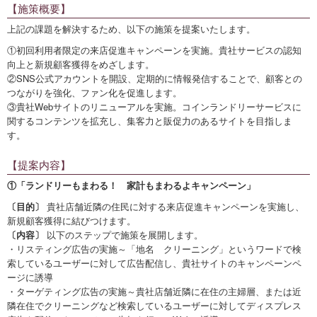
【施策概要】
上記の課題を解決するため、以下の施策を提案いたします。
①初回利用者限定の来店促進キャンペーンを実施。貴社サービスの認知
向上と新規顧客獲得をめざします。
②SNS公式アカウントを開設、定期的に情報発信することで、顧客との
つながりを強化、ファン化を促進します。
③貴社Webサイトのリニューアルを実施。コインランドリーサービスに
関するコンテンツを拡充し、集客力と販促力のあるサイトを目指しま
す。
【提案内容】
①「ランドリーもまわる！ 家計もまわるよキャンペーン」
〔目的〕
貴社店舗近隣の住民に対する来店促進キャンペーンを実施し、
新規顧客獲得に結びつけます。
〔内容〕
以下のステップで施策を展開します。
・リスティング広告の実施～「地名 クリーニング」というワードで検
索しているユーザーに対して広告配信し、貴社サイトのキャンペーンペ
ージに誘導
・ターゲティング広告の実施～貴社店舗近隣に在住の主婦層、または近
隣在住でクリーニングなど検索しているユーザーに対してディスプレス