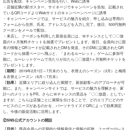
広告を配信、キャンペーン告知を行い、Webに誘導
・店舗近隣の駅ポスター、サイネージでキャンペーンを告知、記載され
ているQRコードよりWebサイトのキャンペーンページに誘導
・キャンペーンページでは、サービスの魅力を紹介、申し込みは専用の
フォームから住所、氏名、アドレスなどを入力し完了。後日、500円無料
クーポンをメールで配信。
・来店し、クーポンを利用した新規会員には、Ｗチャンスとして〇〇放
題の1ヶ月無料チケットを抽選でプレゼントします。後日、会員向けに固
有の情報とQRコードが記載されたDMを発送、そのDMに記載されたQR
コードから抽選ページへ飛ぶと、「まわるルーレット」ゲームに参加可
能に。ルーレットゲームで当たりが出たら〇〇放題1ヶ月無料チケットを
プレゼントします。
〔期間〕
2019年2月1日～7月末のうち、衣替えのシーズン（3月）と梅雨
＆衣替えシーズン（6月～7月末）
〔効果〕
近隣エリアに絞り込んだ展開で、新規顧客へのアプローチが可
能に。また、キャンペーンサイトでは、サービスの魅力を理解させ、家
計へのメリットをPR。さらにＷチャンスの景品を「〇〇放題」としてい
ますが、こちらは店舗ごとに展開を分けることで、どのエリアにどのサ
ービスのニーズがあるのかを、パーソナライズドQRによって効果測定
し、今後の販促活動に活用します。
②SNS公式アカウントの開設
〔目的〕
既存会員への定期的な情報発信と情報の拡散、ユーザーのレス