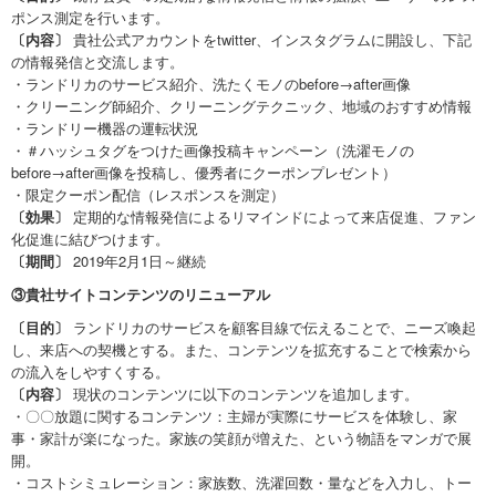
ポンス測定を行います。
〔内容〕
貴社公式アカウントをtwitter、インスタグラムに開設し、下記
の情報発信と交流します。
・ランドリカのサービス紹介、洗たくモノのbefore→after画像
・クリーニング師紹介、クリーニングテクニック、地域のおすすめ情報
・ランドリー機器の運転状況
・＃ハッシュタグをつけた画像投稿キャンペーン（洗濯モノの
before→after画像を投稿し、優秀者にクーポンプレゼント）
・限定クーポン配信（レスポンスを測定）
〔効果〕
定期的な情報発信によるリマインドによって来店促進、ファン
化促進に結びつけます。
〔期間〕
2019年2月1日～継続
③貴社サイトコンテンツのリニューアル
〔目的〕
ランドリカのサービスを顧客目線で伝えることで、ニーズ喚起
し、来店への契機とする。また、コンテンツを拡充することで検索から
の流入をしやすくする。
〔内容〕
現状のコンテンツに以下のコンテンツを追加します。
・〇〇放題に関するコンテンツ：主婦が実際にサービスを体験し、家
事・家計が楽になった。家族の笑顔が増えた、という物語をマンガで展
開。
・コストシミュレーション：家族数、洗濯回数・量などを入力し、トー