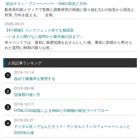
-折込チラシ・フリーペーパー・DMの現況と方向-
配布系印刷メディアで実務と調査研究の両面に取り組む3人の知見から現況と
対策､方向を捉える。 企画...
2026-09-01
【9/1開催】インクジェット何でも相談室
～いまさら聞けない疑問から最先端の話まで～
本イベントでは、最初に基礎知識をおさらいした後、事前に皆様から寄せら
れた質問に時間の限りお答...
人気記事ランキング
2014-10-14
1
改めて稼働率を整理する
2016-08-08
2
括弧類の使い方
2018-10-11
3
HTML/CSS組版によるWebと印刷物の統合ワークフロー
2019-05-27
4
デジタル化ってなんだろう？～デジタルトランスフォーメーションと
2025年の崖