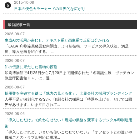
2015-10-08
5
日本の便色カラーカードの世界的な広がり
最新記事一覧
2026-08-07
生成AIの活用が進むも、テキスト系と画像系で反応は分かれる
「JAGAT印刷産業経営動向調査」より新技術、サービスの導入状況、満足
度、導入意向を紹介する。 ...
2026-08-07
知の伝播に果たした書物の役割
印刷博物館で4月25日から7月20日まで開催された「名著誕生展 ヴァチカン
教皇庁図書館Ⅲ＋」は、過...
2026-08-07
採用難を突破する鍵は「魅力の見える化」。印刷会社の採用ブランディング
人手不足が深刻化するなか、印刷会社の採用は「待遇を上げる」だけでは限
界があります。いま注目されて...
2026-08-06
「導入しただけ」で終わらせない！現場の業務を変革するデジタル印刷運用
術
「導入したけれど、いまいち使いこなせていない」「オフセットとの違いや
機械ごとのトラブル対応に現場...