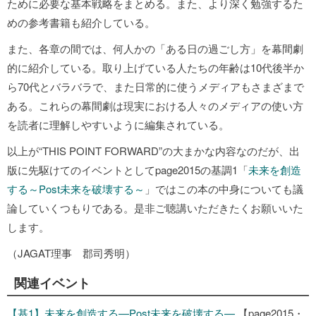
ために必要な基本戦略をまとめる。また、より深く勉強するた
めの参考書籍も紹介している。
また、各章の間では、何人かの「ある日の過ごし方」を幕間劇
的に紹介している。取り上げている人たちの年齢は10代後半か
ら70代とバラバラで、また日常的に使うメディアもさまざまで
ある。これらの幕間劇は現実における人々のメディアの使い方
を読者に理解しやすいように編集されている。
以上が“THIS POINT FORWARD”の大まかな内容なのだが、出
版に先駆けてのイベントとしてpage2015の基調1「
未来を創造
する～Post未来を破壊する～
」ではこの本の中身についても議
論していくつもりである。是非ご聴講いただきたくお願いいた
します。
（JAGAT理事 郡司秀明）
関連イベント
【基1】未来を創造する—Post未来を破壊する—
【page2015・